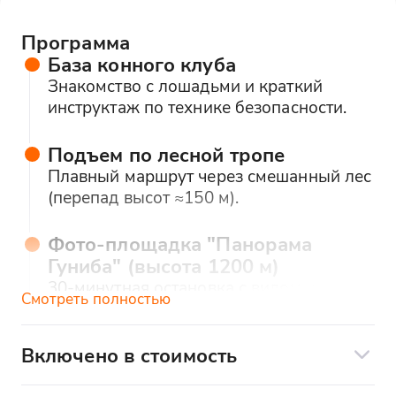
Программа
База конного клуба
Знакомство с лошадьми и краткий
инструктаж по технике безопасности.
Подъем по лесной тропе
Плавный маршрут через смешанный лес
(перепад высот ≈150 м).
Фото-площадка "Панорама
Гуниба" (высота 1200 м)
30-минутная остановка с видом на
Смотреть полностью
Гунибскую крепость, Каньон реки
Каракойсу, Альпийские луга.
Включено в стоимость
Включено: