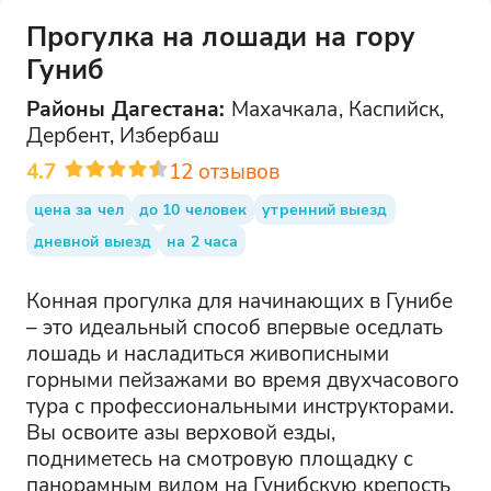
Прогулка на лошади на гору
Гуниб
Районы
Дагестана
:
Махачкала, Каспийск,
Дербент, Избербаш
4.7
12
отзывов
цена за чел
до 10 человек
утренний выезд
дневной выезд
на 2 часа
Конная прогулка для начинающих в Гунибе
– это идеальный способ впервые оседлать
лошадь и насладиться живописными
горными пейзажами во время двухчасового
тура с профессиональными инструкторами.
Вы освоите азы верховой езды,
подниметесь на смотровую площадку с
панорамным видом на Гунибскую крепость