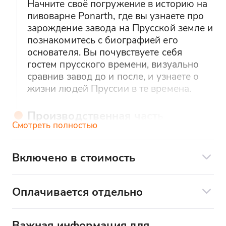
Начните своё погружение в историю на
пивоварне Ponarth, где вы узнаете про
зарождение завода на Прусской земле и
познакомитесь с биографией его
основателя. Вы почувствуете себя
гостем прусского времени, визуально
сравнив завод до и после, и узнаете о
жизни людей Пруссии в те времена.
Производственная часть
Смотреть полностью
экскурсии + дегустация
Вторая часть экскурсии посвящена
производству и дегустации, где вы
Включено в стоимость
узнаете, какие сорта пива бывают, в чём
Экскурсионное сопровождение
их отличия, и познакомитесь с
Дегустация 8 сортов пива (для непьющих
технологией производства и составом.
Оплачивается отдельно
- квас)
Вас ждёт дегустация 8 сортов свежего
Дополнительные услуги по желанию:
пива с закусками в виде снеков и
Важная информация для
орешков, а для непьющих, водителей