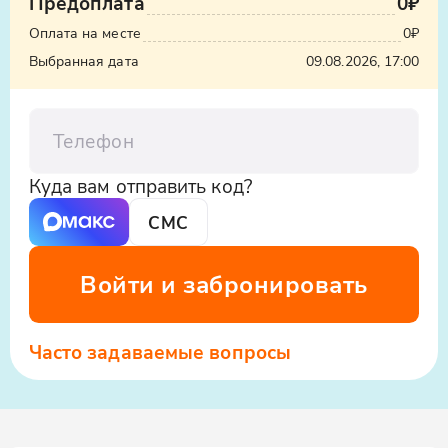
Предоплата
0₽
Узнать стоимость такси
ООО «Яндекс.Такси», ИНН: 7704340310,
Оплата на месте
0₽
erid:5jtCeReNx12oajvEYHEZWY9
Выбранная дата
09.08.2026, 17:00
Телефон
Куда вам отправить код?
СМС
Войти и забронировать
Часто задаваемые вопросы