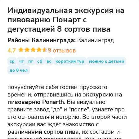
Индивидуальная экскурсия на
пивоварню Понарт с
дегустацией 8 сортов пива
Районы
Калининграда
:
Калининград
4.7
9
отзывов
ср
чт
пт
сб
вс
короткий тур
можно с детьми
до 8 чел
почувствуйте себя гостем прусского
времени, отправившись на
экскурсию на
пивоварню Ponarth
. Вы визуально
сравните завод "до" и "после", узнаете про
его основателя и историю. Во второй части
экскурсии вас ждёт знакомство с
различиями сортов пива
, их составом и
технологией производства. Кульминация –