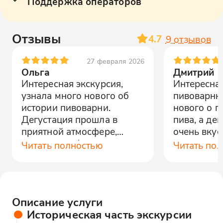
Поддержка операторов
Отзывы
4.7
9
отзывов
27 февраля 2026
Ольга
Дмитрий
Интересная экскурсия,
Интересная
узнала много нового об
пивоварню
истории пивоварни.
нового о п
Дегустация прошла в
пива, а де
приятной атмосфере,
очень вкус
рекомендую!
увлекател
Читать полностью
Читать по
и поддерж
протяжени
экскурсии.
Описание услуги
Историческая часть экскурсии