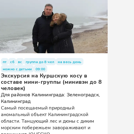
пт
сб
вс
группа до 8 чел
на весь день
можно с детьми
09:00
Экскурсия на Куршскую косу в
составе мини-группы (минивэн до 8
человек)
Для районов Калининграда: Зеленоградск,
Калининград
Самый посещаемый природный
аномальный объект Калининградской
области. Танцующий лес и дюны с диким
морским побережьем завораживают и
восхищают. ЮНЕСКО