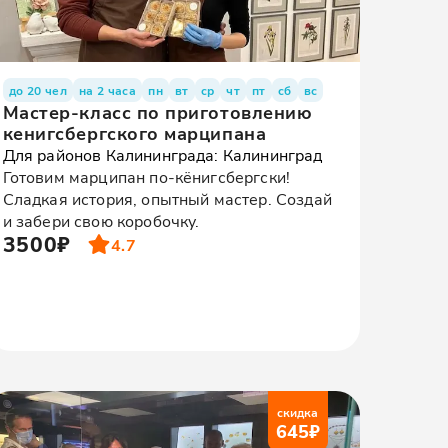
до 20 чел
на 2 часа
пн
вт
ср
чт
пт
сб
вс
Мастер-класс по приготовлению
кенигсбергского марципана
Для районов Калининграда: Калининград
Готовим марципан по-кёнигсбергски!
Сладкая история, опытный мастер. Создай
и забери свою коробочку.
3500₽
4.7
скидка
645
₽