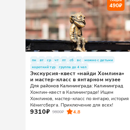
490
₽
пн
вт
ср
чт
пт
сб
вс
можно с детьми
короткий тур
группа до 4 чел
Экскурсия-квест «найди Хомлина»
и мастер-класс в янтарном музее
Для районов Калининграда: Калининград
Хомлин-квест в Калининграде! Ищем
Хомлинов, мастер-класс по янтарю, история
Кёнигсберга. Приключение для всех!
9310₽
4.8
9800₽