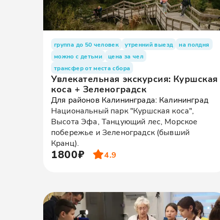
группа до 50 человек
утренний выезд
на полдня
можно с детьми
цена за чел
трансфер от места сбора
Увлекательная экскурсия: Куршская
коса + Зеленоградск
Для районов Калининграда: Калининград
Национальный парк "Куршская коса",
Высота Эфа, Танцующий лес, Морское
побережье и Зеленоградск (бывший
Кранц).
1800₽
4.9