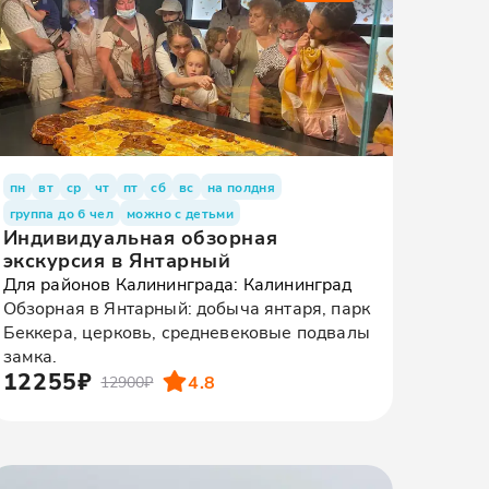
пн
вт
ср
чт
пт
сб
вс
на полдня
группа до 6 чел
можно с детьми
Индивидуальная обзорная
экскурсия в Янтарный
Для районов Калининграда: Калининград
Обзорная в Янтарный: добыча янтаря, парк
Беккера, церковь, средневековые подвалы
замка.
12255₽
4.8
12900₽