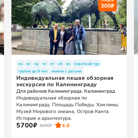
300
₽
пн
вт
ср
чт
пт
сб
вс
короткий тур
группа до 8 чел
можно с детьми
Индивидуальная пешая обзорная
экскурсия по Калининграду
Для районов Калининграда: Калининград
Индивидуальная обзорная по
Калининграду. Площадь Победы, Хомлины,
Музей Мирового океана, Остров Канта.
История и архитектура.
5700₽
4.8
6000₽