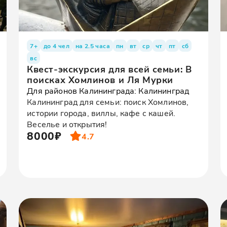
7+
до 4 чел
на 2.5 часа
пн
вт
ср
чт
пт
сб
вс
Квест-экскурсия для всей семьи: В
поисках Хомлинов и Ля Мурки
Для районов Калининграда: Калининград
Калининград для семьи: поиск Хомлинов,
истории города, виллы, кафе с кашей.
Веселье и открытия!
8000₽
4.7