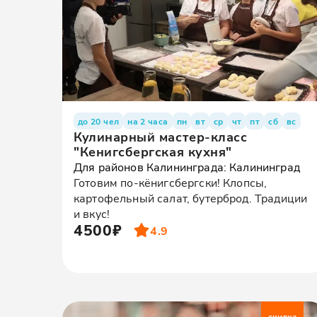
до 20 чел
на 2 часа
пн
вт
ср
чт
пт
сб
вс
Кулинарный мастер-класс
"Кенигсбергская кухня"
Для районов Калининграда: Калининград
Готовим по-кёнигсбергски! Клопсы,
картофельный салат, бутерброд. Традиции
и вкус!
4500₽
4.9
скидка