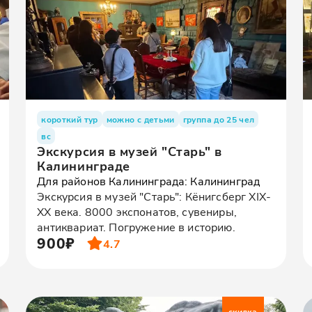
короткий тур
можно с детьми
группа до 25 чел
вс
Экскурсия в музей "Старь" в
Калининграде
Для районов Калининграда: Калининград
Экскурсия в музей "Старь": Кёнигсберг XIX-
XX века. 8000 экспонатов, сувениры,
антиквариат. Погружение в историю.
900₽
4.7
скидка