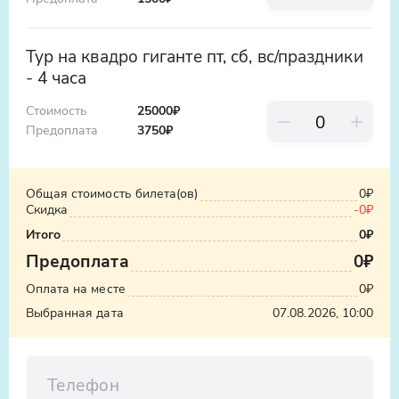
общественном транспорте
Или заказать такси
Тур на квадро гиганте пт, сб, вс/праздники
- 4 часа
Трансфер от организатора возможен при
бронирование за 5 дней до нужной вам
Стоимость
25000₽
даты. Если вы бронируете в день выезда
Предоплата
3750
₽
- добраться до базы нужно будет
самостоятельно.
Общая стоимость билета(ов)
0₽
Будьте готовы к тому, что нужно будет
Скидка
-
0₽
предоставить данные паспортов всех
Итого
0₽
пассажиров, планирующих экскурсию на
Предоплата
0₽
квадроцикле.
Оплата на месте
0₽
Выбранная дата
07.08.2026, 10:00
Телефон