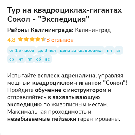
Тур на квадроциклах-гигантах
Сокол - "Экспедиция"
Районы
Калининграда
:
Калининград
4.8
8
отзывов
от 1.5 часов
до 3 чел
цена за квадроцикл
пн
вт
ср
чт
пт
сб
вс
Испытайте
всплеск адреналина
, управляя
мощным
квадроциклом-гигантом "Сокол"
!
Пройдите
обучение с инструктором
и
отправляйтесь в
захватывающую
экспедицию
по живописным местам.
Максимальная проходимость и
незабываемые пейзажи
гарантированы.