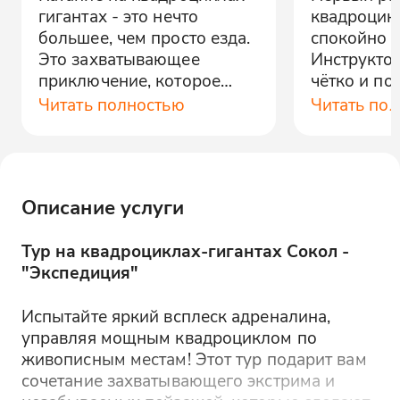
гигантах - это нечто
квадроцик
большее, чем просто езда.
спокойно и
Это захватывающее
Инструктор
приключение, которое
чётко и по
дарит массу
понравило
Читать полностью
Читать по
положительных эмоций.
Рекомендую!
Описание услуги
Тур на квадроциклах-гигантах Сокол -
"Экспедиция"
Испытайте яркий всплеск адреналина,
управляя мощным квадроциклом по
живописным местам! Этот тур подарит вам
сочетание захватывающего экстрима и