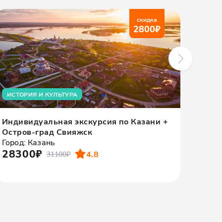
скидка
2800
₽
ИСТОРИЯ И КУЛЬТУРА
АРХ
Индивидуальная экскурсия по Казани +
Инди
Остров-град Свияжск
удив
Город: Казань
Город
28300₽
478
4.8
31100₽