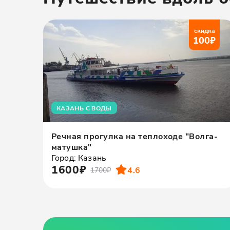
скидка
100
₽
КАЗАНЬ С ВОДЫ
Речная прогулка на теплоходе "Волга-
матушка"
Город: Казань
1600₽
4.6
1700₽