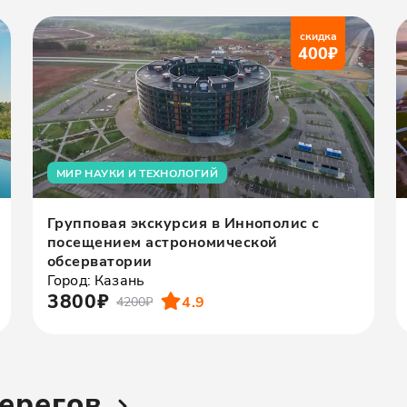
скидка
400
₽
МИР НАУКИ И ТЕХНОЛОГИЙ
Групповая экскурсия в Иннополис с
посещением астрономической
обсерватории
Город: Казань
3800₽
4.9
4200₽
ерегов