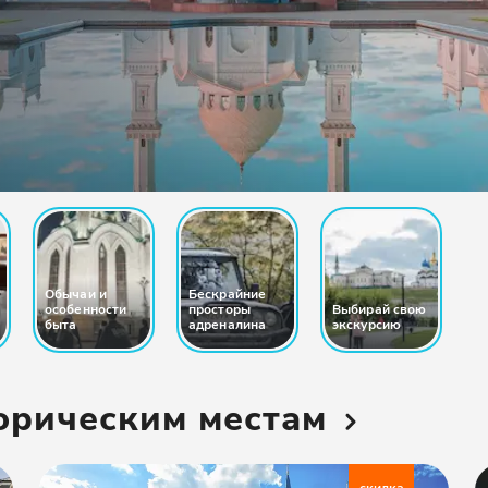
Обычаи и
Бескрайние
особенности
просторы
Выбирай свою
быта
адреналина
экскурсию
орическим местам
скидка