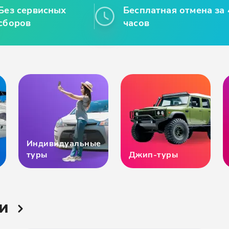
Без сервисных
Бесплатная отмена за 
сборов
часов
Индивидуальные
туры
Джип-туры
и