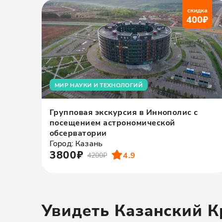
скидка
400
₽
МИР НАУКИ И ТЕХНОЛОГИЙ
Групповая экскурсия в Иннополис с
посещением астрономической
обсерватории
Город: Казань
3800₽
4.9
4200₽
Увидеть Казанский 