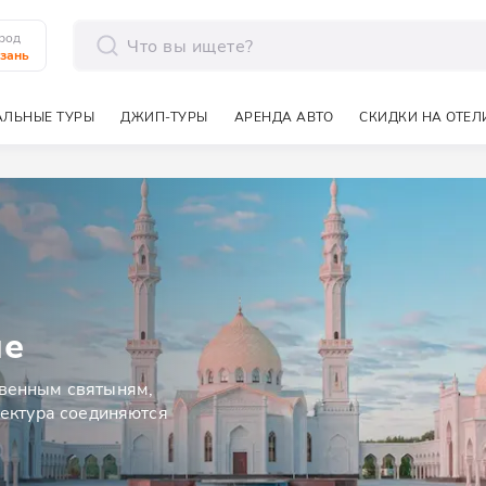
род
зань
отправить
ЛЬНЫЕ ТУРЫ
ДЖИП-ТУРЫ
АРЕНДА АВТО
СКИДКИ НА ОТЕЛ
ие
твенным святыням,
тектура соединяются