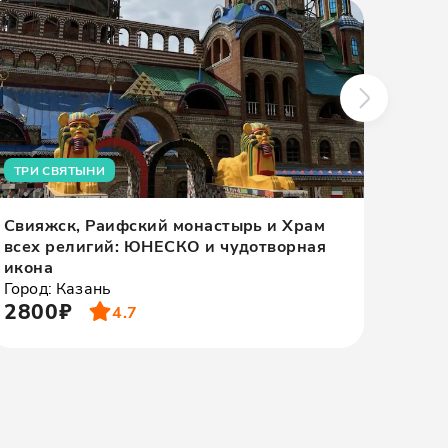
ТРИ СВЯТЫНИ
Свияжск, Раифский монастырь и Храм
Свия
всех религий: ЮНЕСКО и чудотворная
всех
икона
тепл
Город: Казань
Город
2800₽
340
4.7