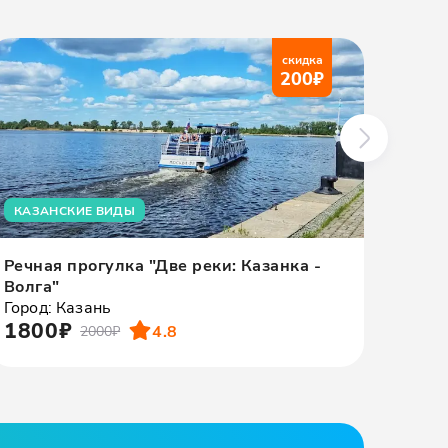
скидка
200
₽
КАЗАНСКИЕ ВИДЫ
УТРЕ
Речная прогулка "Две реки: Казанка -
Речн
Волга"
Тата
Город: Казань
Город
1800₽
600
4.8
2000₽