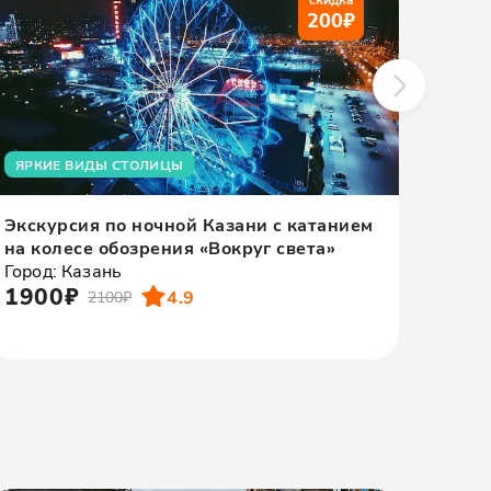
200
₽
ЯРКИЕ ВИДЫ СТОЛИЦЫ
СИЯН
Экскурсия по ночной Казани с катанием
Экск
на колесе обозрения «Вокруг света»
подс
Город: Казань
Город
1900₽
150
4.9
2100₽