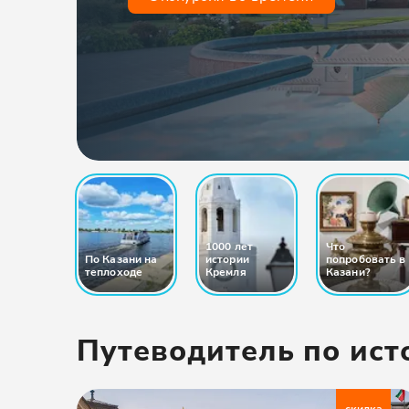
1000 лет
Что
По Казани на
истории
попробовать в
теплоходе
Кремля
Казани?
Путеводитель по ист
скидка