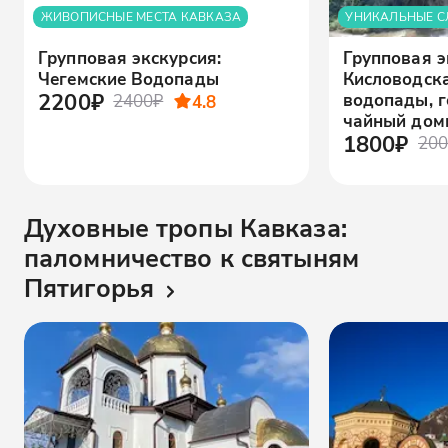
ЖИВОПИСНЫЕ МЕСТА КАВКАЗА
УНИКАЛЬНЫЕ С
Групповая экскурсия:
Групповая э
Чегемские Водопады
Кисловодск
2200₽
водопады, г
2400₽
4.8
чайный дом
1800₽
200
Духовные тропы Кавказа:
паломничество к святыням
Пятигорья