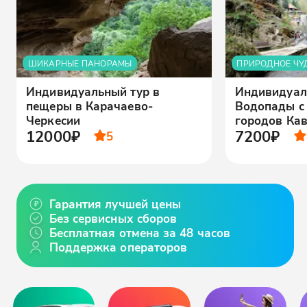
ШИКАРНЫЕ ПАНОРАМЫ
ПРИРОДНОЕ ЧУ
Индивидуальный тур в
Индивидуал
пещеры в Карачаево-
Водопады с
Черкесии
городов Ка
12000₽
7200₽
5
Гарантия лучшей цены
Без сервисных сборов
Бесплатная отмена за 48 часов
Поддержка операторов