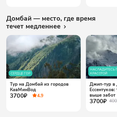
Домбай — место, где время
течет медленнее
НАСЛАДИТЕСЬ 
СЕРДЦЕ ГОР
КРАСОТОЙ
Тур на Домбай из городов
Джип-тур в
КавМинВод
Ессентуков: 
3700₽
выше забот
4.9
3700₽
400