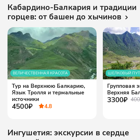
Кабардино-Балкария и традиции
горцев: от башен до хычинов
ВЕЛИЧЕСТВЕННАЯ КРАСОТА
ШЕЛКОВЫЙ ПУТ
Тур на Верхнюю Балкарию,
Групповая э
Язык Тролля и термальные
Верхняя Ба
3300₽
источники
400
4500₽
4.8
Ингушетия: экскурсии в сердце