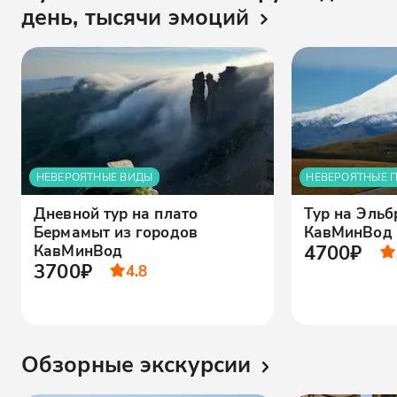
день, тысячи эмоций
НЕВЕРОЯТНЫЕ ВИДЫ
НЕВЕРОЯТНЫЕ 
Дневной тур на плато
Тур на Эльб
Бермамыт из городов
КавМинВод
4700₽
КавМинВод
3700₽
4.8
Обзорные экскурсии