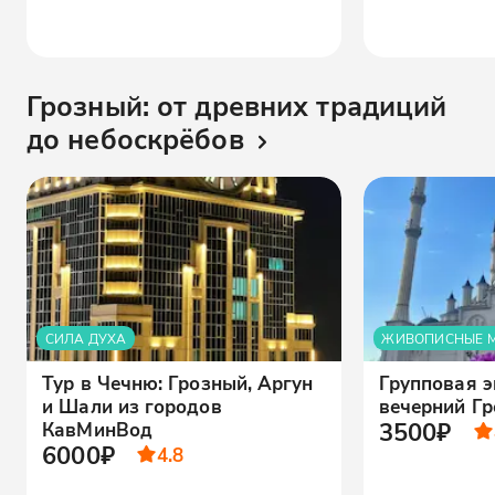
Грозный: от древних традиций
до небоскрёбов
СИЛА ДУХА
ЖИВОПИСНЫЕ М
Тур в Чечню: Грозный, Аргун
Групповая э
и Шали из городов
вечерний Гр
3500₽
КавМинВод
6000₽
4.8