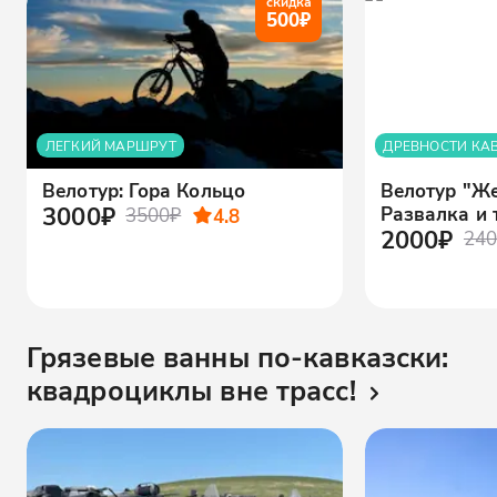
скидка
500
₽
ЛЕГКИЙ МАРШРУТ
ДРЕВНОСТИ КА
Велотур: Гора Кольцо
Велотур "Же
3000₽
Развалка и 
3500₽
4.8
2000₽
240
Грязевые ванны по-кавказски:
квадроциклы вне трасс!