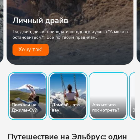
Личный драйв
Ты, джип, дикая природа и ни одного чужого "А можно
остановиться?". Всё по твоим правилам.
Хочу так!
Поехали на
Домбай - это
Архыз: что
Джилы-Су?
вау!
посмотреть?
Эл
Путешествие на Эльбрус: один