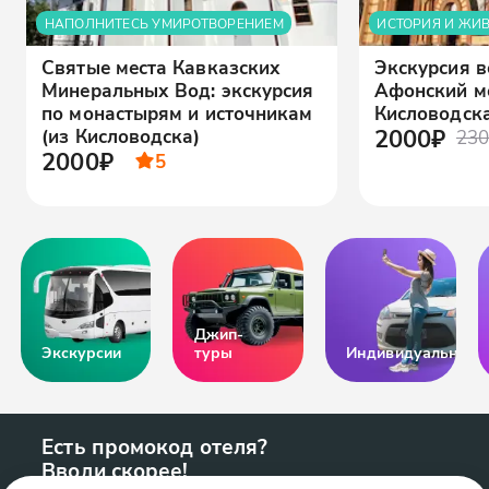
НАПОЛНИТЕСЬ УМИРОТВОРЕНИЕМ
ИСТОРИЯ И ЖИ
Святые места Кавказских
Экскурсия в
Минеральных Вод: экскурсия
Афонский м
по монастырям и источникам
Кисловодск
2000₽
(из Кисловодска)
230
2000₽
5
Джип-
Экскурсии
туры
Индивидуальные
Есть промокод отеля?
Вводи скорее!