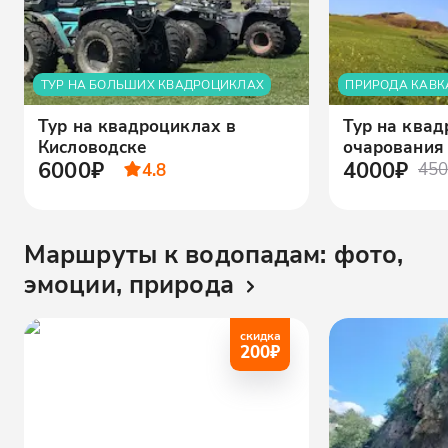
ТУР НА БОЛЬШИХ КВАДРОЦИКЛАХ
ПРИРОДА КАВК
Тур на квадроциклах в
Тур на квад
Кисловодске
очарования
6000₽
4000₽
4.8
450
Маршруты к водопадам: фото,
эмоции, природа
скидка
200
₽