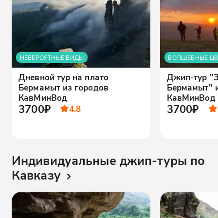
НЕВЕРОЯТНЫЕ ВИДЫ
ВОЛШЕБНЫЕ ЦВ
Дневной тур на плато
Джип-тур "З
Бермамыт из городов
Бермамыт" 
КавМинВод
КавМинВод
3700₽
3700₽
4.8
Индивидуальные джип-туры по
Кавказу