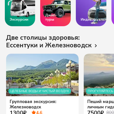
Джип-
Экскурсии
туры
Индивидуальные
Две столицы здоровья:
Ессентуки и Железноводск
ЦЕЛЕБНЫЕ ВОДЫ И ЧИСТЫЙ ВОЗДУХ
ПРОГУЛЯЙТЕСЬ
Групповая экскурсия:
Пеший марш
Железноводск
личным гидо
1300₽
7500₽
4.6
800