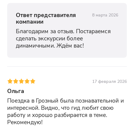
зрелище как одно из самых ярких
впечатлений поездки.
Ответ представителя
8 марта 2026
компании
Национальная кухня и сувениры
Благодарим за отзыв. Постараемся 
Вы попробуете блюда национальной
сделать экскурсии более 
чеченской кухни, приготовленные с
динамичными. Ждём вас!
душой и щедростью. Вы сможете
приобрести памятные сувениры и
пообщаться с гостеприимными
местными жителями.
17 февраля 2026
Ольга
Поездка в Грозный была познавательной и 
интересной. Видно, что гид любит свою 
работу и хорошо разбирается в теме. 
Рекомендую!