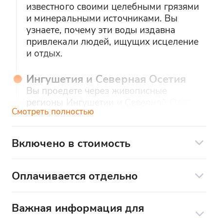
известного своими целебными грязями
и минеральными источниками. Вы
узнаете, почему эти воды издавна
привлекали людей, ищущих исцеление
и отдых.
Ингушетия и Северная Осетия
Вы проедете через живописные
регионы Ингушетии и Северной Осетии,
Смотреть полностью
славящиеся своим гостеприимством и
богатым культурным наследием. Вы
увидите красивые пейзажи и
Включено в стоимость
почувствуете дух древней истории этих
В стоимость экскурсии входит:
мест.
Оплачивается отдельно
трансфер;
Мечеть "Сердце Чечни" в
Дополнительные услуги по желанию:
сопровождение гида-экскурсовода;
Грозном
Важная информация для
организация входа в заповедные места,
Обед в кафе
Вы увидите грандиозную мечеть