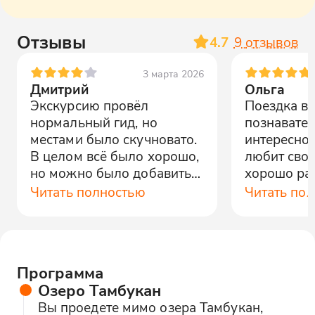
Отзывы
4.7
9
отзывов
3 марта 2026
Дмитрий
Ольга
Экскурсию провёл
Поездка в
нормальный гид, но
познавате
местами было скучновато.
интересной
В целом всё было хорошо,
любит свою
но можно было добавить
хорошо ра
интерактивности.
теме. Реко
Читать полностью
Читать по
Программа
Озеро Тамбукан
Вы проедете мимо озера Тамбукан,