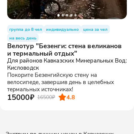
группа до 8 чел
индивидуально
цена за чел
на весь день
Велотур "Безенги: стена великанов
и термальный отдых"
Для районов Кавказских Минеральных Вод:
Кисловодск
Покорите Безенгийскую стену на
велосипеде, завершив день в целебных
термальных источниках!
15000₽
4.8
16500₽
Экстрим по лучшим ценам в Кавказских