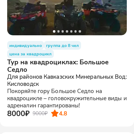
индивидуально
группа до 8 чел
цена за квадроцикл
Тур на квадроциклах: Большое
Седло
Для районов Кавказских Минеральных Вод:
Кисловодск
Покоряйте гору Большое Седло на
квадроцикле – головокружительные виды и
адреналин гарантированы!
8000₽
4.8
9000₽