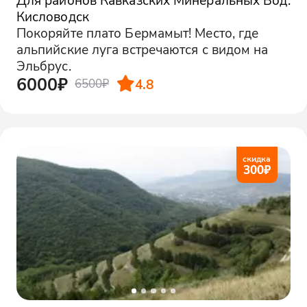
Кисловодск
Покоряйте плато Бермамыт! Место, где
альпийские луга встречаются с видом на
Эльбрус.
6000₽
4.8
6500₽
скидка
300
₽