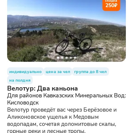
скидка
250
₽
индивидуально
цена за чел
группа до 8 чел
на полдня
Велотур: Два каньона
Для районов Кавказских Минеральных Вод:
Кисловодск
Велотур проведёт вас через Берёзовое и
Аликоновское ущелья к Медовым
водопадам, сочетая доломитовые скалы,
горные реки и лесные тропы.