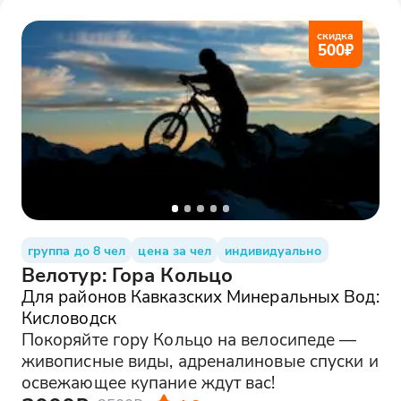
скидка
500
₽
группа до 8 чел
цена за чел
индивидуально
Велотур: Гора Кольцо
Для районов Кавказских Минеральных Вод:
Кисловодск
Покоряйте гору Кольцо на велосипеде —
живописные виды, адреналиновые спуски и
освежающее купание ждут вас!