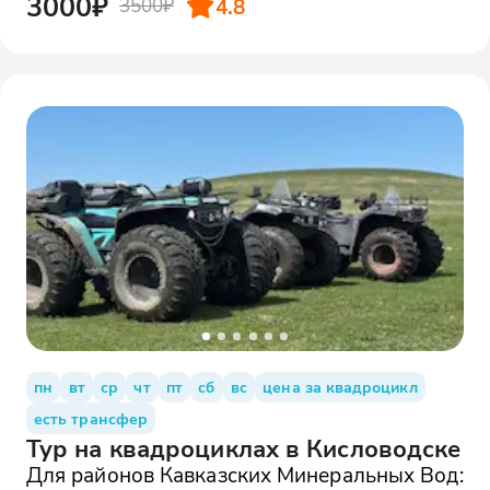
3000₽
4.8
3500₽
пн
вт
ср
чт
пт
сб
вс
цена за квадроцикл
есть трансфер
Тур на квадроциклах в Кисловодске
Для районов Кавказских Минеральных Вод: