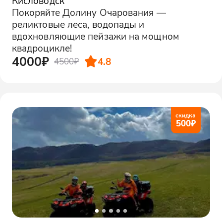
Кисловодск
Покоряйте Долину Очарования —
реликтовые леса, водопады и
вдохновляющие пейзажи на мощном
квадроцикле!
4000₽
4.8
4500₽
скидка
500
₽