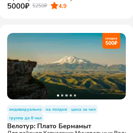
5000₽
4.9
5250₽
скидка
500
₽
индивидуально
на полдня
цена за чел
группа до 8 чел
Велотур: Плато Бермамыт
Для районов Кавказских Минеральных Вод: