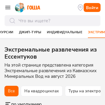
Войти
отправить
КУРСИИ
ДЖИП-ТУРЫ
ИНДИВИДУАЛЬНЫЕ
ЭКСТРИМ
Экстремальные развлечения из
Ессентуков
На этой странице представлена категория
Экстремальные развлечения из Кавказских
Минеральных Вод на август 2026
Все
На квадроциклах
Туры на электров
по умолчанию