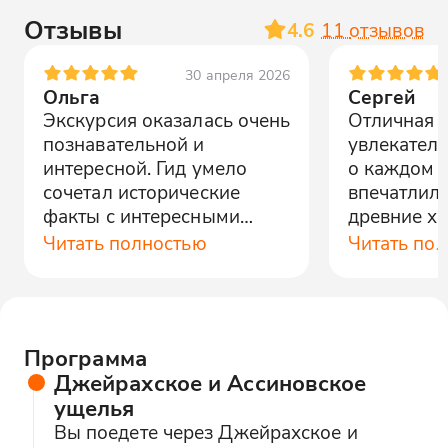
Отзывы
4.6
11
отзывов
30 апреля 2026
Ольга
Сергей
Экскурсия оказалась очень
Отличная э
познавательной и
увлекател
интересной. Гид умело
о каждом м
сочетал исторические
впечатлил
факты с интересными
древние х
историями, создавая
Красивейш
Читать полностью
Читать по
увлекательную атмосферу.
рекоменду
Рекомендую!
Программа
Джейрахское и Ассиновское
ущелья
Вы поедете через Джейрахское и