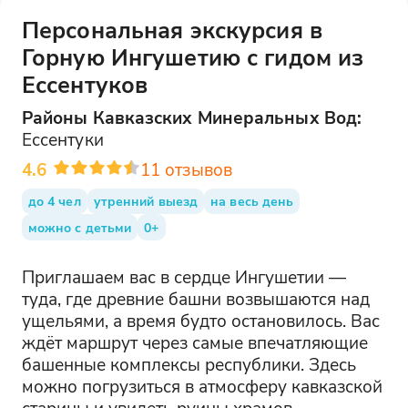
Персональная экскурсия в
Горную Ингушетию с гидом из
Ессентуков
Районы
Кавказских Минеральных Вод
:
Ессентуки
4.6
11
отзывов
до 4 чел
утренний выезд
на весь день
можно с детьми
0+
Приглашаем вас в сердце Ингушетии —
туда, где древние башни возвышаются над
ущельями, а время будто остановилось. Вас
ждёт маршрут через самые впечатляющие
башенные комплексы республики. Здесь
можно погрузиться в атмосферу кавказской
старины и увидеть руины храмов,