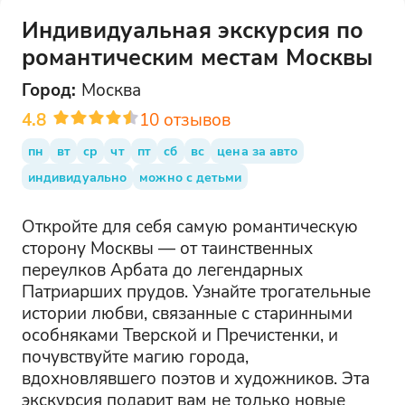
Индивидуальная экскурсия по
романтическим местам Москвы
Город:
Москва
4.8
10
отзывов
пн
вт
ср
чт
пт
сб
вс
цена за авто
индивидуально
можно с детьми
Откройте для себя самую романтическую
сторону Москвы — от таинственных
переулков Арбата до легендарных
Патриарших прудов. Узнайте трогательные
истории любви, связанные с старинными
особняками Тверской и Пречистенки, и
почувствуйте магию города,
вдохновлявшего поэтов и художников. Эта
экскурсия подарит вам не только новые