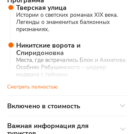
Тверская улица
Истории о светских романах XIX века.
Легенды о знаменитых балконных
признаниях.
Никитские ворота и
Спиридоновка
Места, где встречались Блок и Ахматова.
Особняк Рябушинского – шедевр
модерна с тайнами.
Смотреть полностью
Патриаршие пруды
Точка вдохновения Булгакова («Мастер
и Маргарита»). Где назначали свидания
Включено в стоимость
московские интеллигенты.
Включено в стоимость:
Важная информация для
Профессиональный гид
Арбатские переулки
туристов