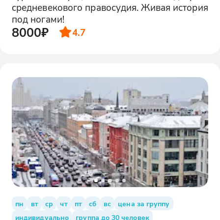
средневекового правосудия. Живая история
под ногами!
8000₽
4.7
пн
вт
ср
чт
пт
сб
вс
цена за группу
индивидуально
группа до 30 человек