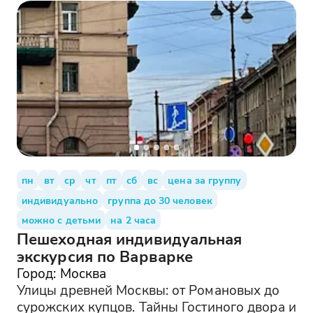
пн
вт
ср
чт
пт
сб
вс
цена за группу
индивидуально
группа до 30 человек
можно с детьми
на 2 часа
Пешеходная индивидуальная
экскурсия по Варварке
Город: Москва
Улицы древней Москвы: от Романовых до
сурожских купцов. Тайны Гостиного двора и