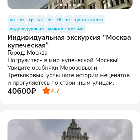
пн
вт
ср
чт
пт
сб
вс
цена за авто
индивидуально
можно с детьми
Индивидуальная экскурсия "Москва
купеческая"
Город: Москва
Погрузитесь в мир купеческой Москвы!
Увидите особняки Морозовых и
Третьяковых, услышите истории меценатов
и прогуляетесь по старинным улицам.
40600₽
4.7