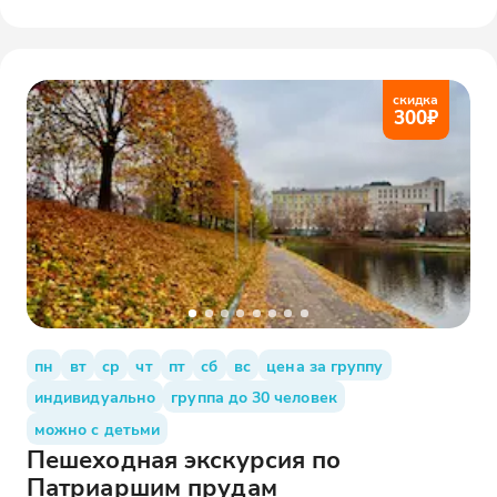
скидка
300
₽
пн
вт
ср
чт
пт
сб
вс
цена за группу
индивидуально
группа до 30 человек
можно с детьми
Пешеходная экскурсия по
Патриаршим прудам