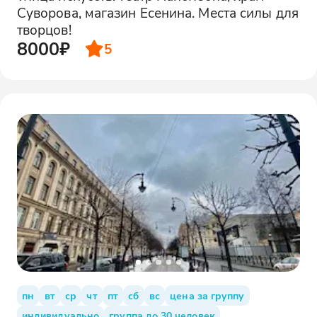
Суворова, магазин Есенина. Места силы для
творцов!
8000₽
5
пн
вт
ср
чт
пт
сб
вс
цена за группу
индивидуально
группа до 30 человек