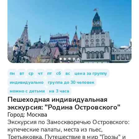
пн
вт
ср
чт
пт
сб
вс
цена за группу
индивидуально
группа до 30 человек
можно с детьми
на 3 часа
Пешеходная индивидуальная
экскурсия: "Родина Островского"
Город: Москва
Экскурсия по Замоскворечью Островского:
купеческие палаты, места из пьес,
Третьяковка. Путешествие в мир "Грозы" и