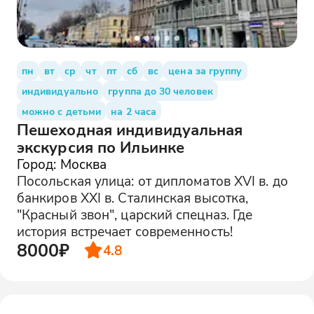
пн
вт
ср
чт
пт
сб
вс
цена за группу
индивидуально
группа до 30 человек
можно с детьми
на 2 часа
Пешеходная индивидуальная
экскурсия по Ильинке
Город: Москва
Посольская улица: от дипломатов XVI в. до
банкиров XXI в. Сталинская высотка,
"Красный звон", царский спецназ. Где
история встречает современность!
8000₽
4.8