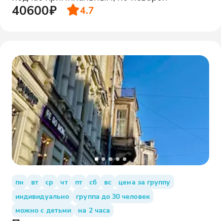
40600₽
4.7
пн
вт
ср
чт
пт
сб
вс
цена за группу
индивидуально
группа до 30 человек
можно с детьми
на 2 часа