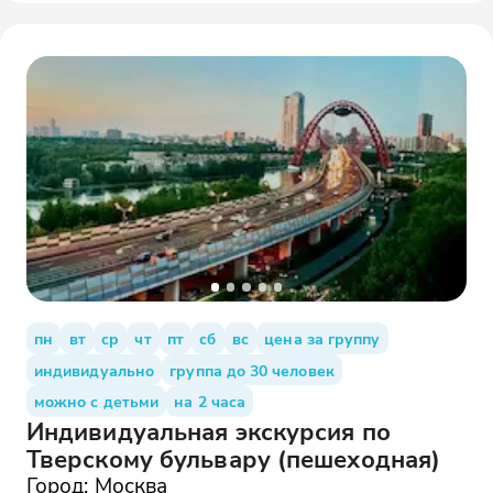
пн
вт
ср
чт
пт
сб
вс
цена за группу
индивидуально
группа до 30 человек
можно с детьми
на 2 часа
Индивидуальная экскурсия по
Тверскому бульвару (пешеходная)
Город: Москва