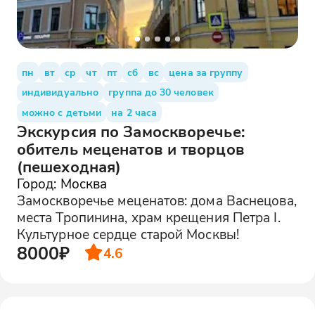
пн
вт
ср
чт
пт
сб
вс
цена за группу
индивидуально
группа до 30 человек
можно с детьми
на 2 часа
Экскурсия по Замоскворечье:
обитель меценатов и творцов
(пешеходная)
Город: Москва
Замоскворечье меценатов: дома Васнецова,
места Тропинина, храм крещения Петра I.
Культурное сердце старой Москвы!
8000₽
4.6