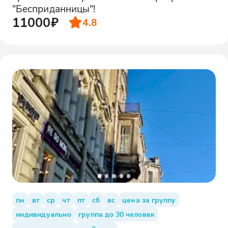
"Бесприданницы"!
11000₽
4.8
пн
вт
ср
чт
пт
сб
вс
цена за группу
индивидуально
группа до 30 человек