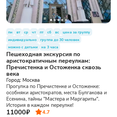
пн
вт
ср
чт
пт
сб
вс
цена за группу
индивидуально
группа до 30 человек
можно с детьми
на 3 часа
Пешеходная экскурсия по
аристократичным переулкам:
Пречистенка и Остоженка сквозь
века
Город: Москва
Прогулка по Пречистенке и Остоженке:
особняки аристократов, места Булгакова и
Есенина, тайны "Мастера и Маргариты".
История в каждом переулке!
11000₽
4.7