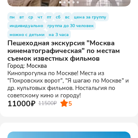
пн
вт
ср
чт
пт
сб
вс
цена за группу
индивидуально
группа до 30 человек
можно с детьми
на 3 часа
Пешеходная экскурсия "Москва
кинематографическая" по местам
съемок известных фильмов
Город: Москва
Кинопрогулка по Москве! Места из
"Покровских ворот", "Я шагаю по Москве" и
др. культовых фильмов. Ностальгия по
советскому кино и городу!
11000₽
5
11500₽