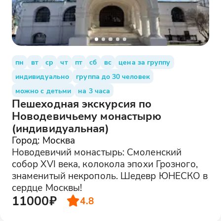
пн
вт
ср
чт
пт
сб
вс
цена за группу
индивидуально
группа до 30 человек
можно с детьми
на 3 часа
Пешеходная экскурсия по
Новодевичьему монастырю
(индивидуальная)
Город: Москва
Новодевичий монастырь: Смоленский
собор XVI века, колокола эпохи Грозного,
знаменитый некрополь. Шедевр ЮНЕСКО в
сердце Москвы!
11000₽
4.8