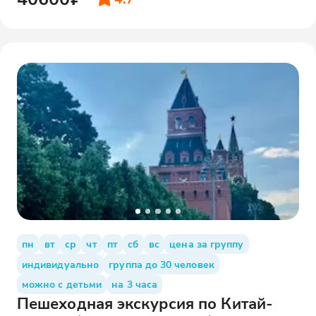
пн
вт
ср
чт
пт
сб
вс
цена за группу
индивидуально
группа до 30 человек
можно с детьми
на 3 часа
Пешеходная экскурсия по Китай-