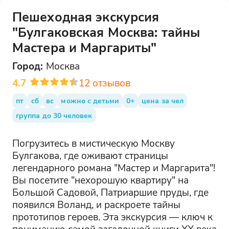
Пешеходная экскурсия
"Булгаковская Москва: тайны
Мастера и Маргариты"
Город:
Москва
4.7
12
отзывов
пт
сб
вс
можно с детьми
0+
цена за чел
группа до 30 человек
Погрузитесь в мистическую Москву
Булгакова, где оживают страницы
легендарного романа "Мастер и Маргарита"!
Вы посетите "нехорошую квартиру" на
Большой Садовой, Патриаршие пруды, где
появился Воланд, и раскроете тайны
прототипов героев. Эта экскурсия — ключ к
пониманию самой загадочной книги XX века