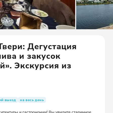
Твери: Дегустация
ива и закусок
й». Экскурсия из
ий выезд
на весь день
рхитектуры и гастрономии! Вы увидите старинное