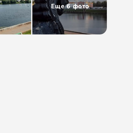
Еще
6
фото
Тип
:
Групповая
Размер группы
:
До 45 человек
Длительность
:
12 часов (без учёта
ж/д проезда)
от 5700₽
Проверить даты