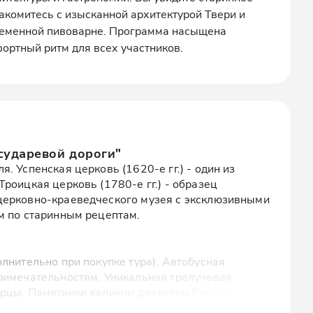
акомитесь с изысканной архитектурой Твери и
временной пивоварне. Программа насыщена
ортный ритм для всех участников.
сударевой дороги"
. Успенская церковь (1620-е гг.) - один из
роицкая церковь (1780-е гг.) - образец
церковно-краеведческого музея с эксклюзивными
м по старинным рецептам.
лнительно при покупке тура). Автобусная
римечательностям. Уникальная трелучевая
рцы. Памятники великим деятелям России.
ние города. Императорский путевой дворец.