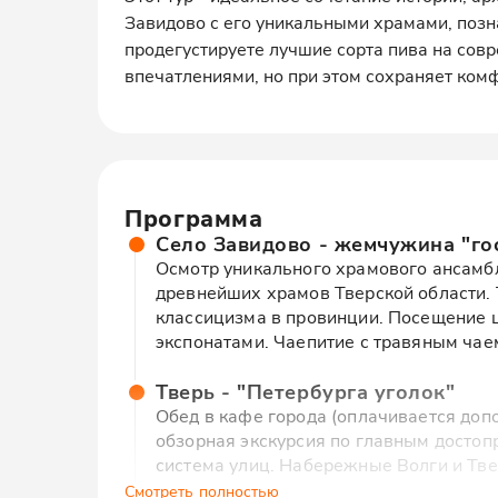
Завидово с его уникальными храмами, позн
продегустируете лучшие сорта пива на со
впечатлениями, но при этом сохраняет комф
Программа
Село Завидово - жемчужина "го
Осмотр уникального храмового ансамбля
древнейших храмов Тверской области. Т
классицизма в провинции. Посещение 
экспонатами. Чаепитие с травяным чае
Тверь - "Петербурга уголок"
Обед в кафе города (оплачивается допо
обзорная экскурсия по главным достоп
система улиц. Набережные Волги и Тве
Церковь Белая Троица - старейшее зда
Смотреть полностью