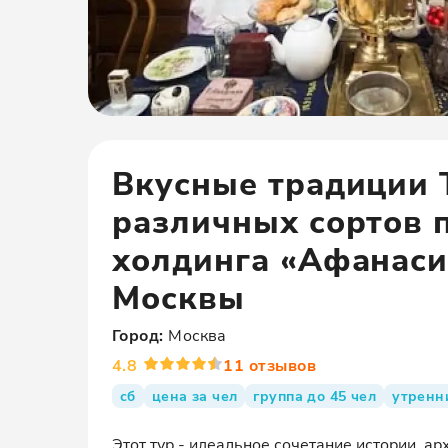
Вкусные традиции 
различных сортов п
холдинга «Афанаси
Москвы
Город:
Москва
4.8
11
отзывов
сб
цена за чел
группа до 45 чел
утренн
Этот тур - идеальное сочетание истории, а