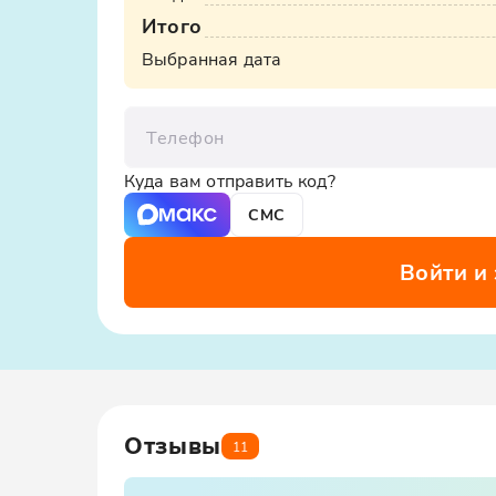
Итого
ООО «Яндекс.Такси», ИНН: 7704340310, erid:5jtCeReN
Выбранная дата
Телефон
Куда вам отправить код?
СМС
Войти и
Отзывы
11