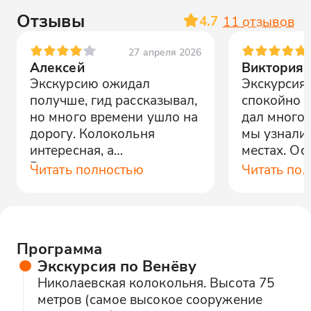
Отзывы
4.7
11
отзывов
27 апреля 2026
Алексей
Виктория
Экскурсию ожидал
Экскурсия
получше, гид рассказывал,
спокойно и
но много времени ушло на
дал много
дорогу. Колокольня
мы узнали 
интересная, а
местах. Ос
Романцевские горы -
впечатлил
Читать полностью
Читать по
красиво, но устали от
озёра.
ходьбы.
Программа
Экскурсия по Венёву
Николаевская колокольня. Высота 75
метров (самое высокое сооружение