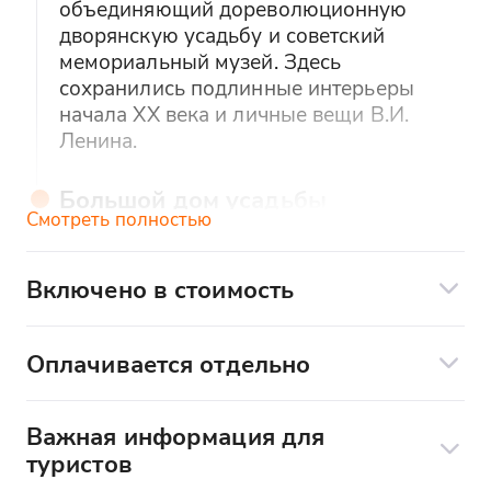
объединяющий дореволюционную
дворянскую усадьбу и советский
мемориальный музей. Здесь
сохранились подлинные интерьеры
начала XX века и личные вещи В.И.
Ленина.
Большой дом усадьбы
Смотреть полностью
(архитектор Ф. Шехтель)
Парадные залы с мебелью из
карельской березы. Зимний сад с
Включено в стоимость
итальянскими скульптурами. Столовая с
В стоимость экскурсии входит:
сервизом Мейсен. Кабинет и спальня
Ленина. Ванные комнаты с
Оплачивается отдельно
проезд на туристическом автобусе
оригинальной сантехникой 1910-х
В стоимость экскурсии не входит:
экскурсионная программа (включая
годов.
билеты в музей)
Важная информация для
обед в кафе
туристов
сопровождение гидом (путевая
Северный флигель
личные расходы
Сбор группы и встреча с гидом
м.
информация)