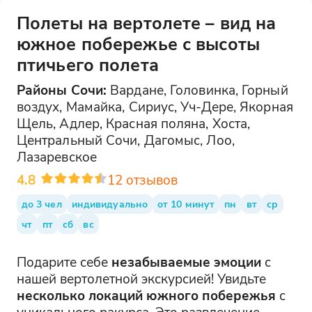
Полеты на вертолете – вид на
южное побережье с высоты
птичьего полета
Районы
Сочи
:
Вардане, Головинка, Горный
воздух, Мамайка, Сириус, Уч-Дере, Якорная
Щель, Адлер, Красная поляна, Хоста,
Центральный Сочи, Дагомыс, Лоо,
Лазаревское
4.8
12
отзывов
до 3 чел
индивидуально
от 10 минут
пн
вт
ср
чт
пт
сб
вс
Подарите себе
незабываемые эмоции
с
нашей вертолетной экскурсией! Увидьте
несколько локаций южного побережья
с
уникального ракурса. Это развлечение