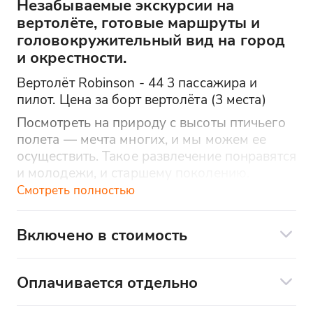
Незабываемые экскурсии на
вертолёте, готовые маршруты и
головокружительный вид на город
и окрестности.
Вертолёт Robinson - 44 3 пассажира и
пилот. Цена за борт вертолёта (3 места)
Посмотреть на природу с высоты птичьего
полета — мечта многих, и мы можем ее
осуществить. Такое развлечение понравятся
и молодежи, и старшему поколению.
Поверьте, этот момент запомнится надолго!
Смотреть полностью
Полет на вертолете — интересная
возможность увидеть несколько локаций
Включено в стоимость
южного побережья, попасть в самые
Инструктаж по технике безопасности
удаленные уголки и при этом не устать. В
воздушном сообщении не будет "пробок" и
Оплачивается отдельно
Профессиональный пилот
путешествие пройдет без сбоев. Вид на
Вы можете заказать трансфер до
город и его окрестности подарит
Фрахт вертолета на выбранное время