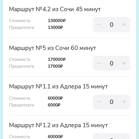
Маршрут №4 60 минут:
Форелевое
Маршрут №4.2 из Сочи 45 минут
хозяйство, Олимпийский пара, Скайпарк,
Стоимость
130000₽
Красная Поляна, Гора Ахун
Предоплата
13000
₽
Маршрут №5 75 минут:
Форелевое
хозяйство, Олимпийский парк, Скайпарк,
Маршрут №5 из Сочи 60 минут
Красная Поляна, Озеро Кардывач
Стоимость
170000₽
Предоплата
17000
₽
Маршрут №1.1 из Адлера 15 минут
Стоимость
60000₽
Предоплата
6000
₽
Маршрут №1.2 из Адлера 15 минут
Стоимость
60000₽