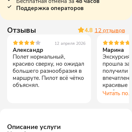
Бесплатная отмена за
48 часов
Поддержка операторов
Отзывы
4.8
12
отзывов
12 апреля 2026
Александр
Марина
Полет нормальный,
Экскурсия 
красиво сверху, но ожидал
прошла за
большего разнообразия в
получили 
маршруте. Пилот всё чётко
впечатлени
объяснял.
красивые м
особенно г
Читать по
Ореховски
Спасибо о
Описание услуги