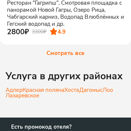
Ресторан "Гагрипш", Смотровая площадка с
панорамой Новой Гагры, Озеро Рица,
Чабгарский карниз, Водопад Влюблённых и
Гегский водопад и др.
2800₽
4.9
3300₽
Смотреть все
Услуга в других районах
Адлер
Красная поляна
Хоста
Дагомыс
Лоо
Лазаревское
Есть промокод отеля?