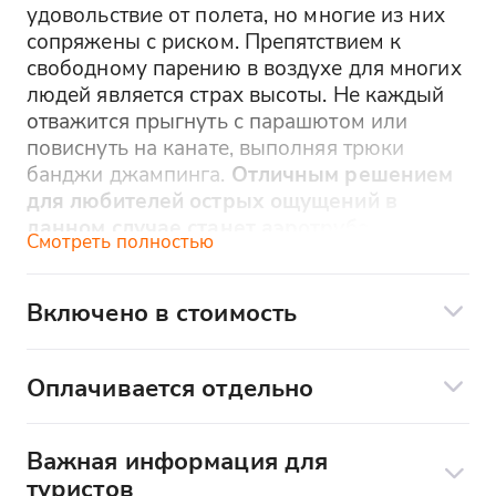
удовольствие от полета, но многие из них
сопряжены с риском. Препятствием к
свободному парению в воздухе для многих
людей является страх высоты. Не каждый
отважится прыгнуть с парашютом или
повиснуть на канате, выполняя трюки
банджи джампинга.
Отличным решением
для любителей острых ощущений в
данном случае станет аэротруба –
Смотреть полностью
безопасное средство для полетов в
невесомости.
Вы испытаете невероятное,
ни с чем не сравнимое ощущение
Включено в стоимость
настоящего полета!
Экипировка:
Оплачивается отдельно
шлем
Съёмка видео-ролика с вашим полетом
комбинезон
Важная информация для
Школа полетов
одноразовая шапочка
туристов