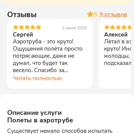
Отзывы
5
9
отзывов
2 июля 2025
Сергей
Алексей
Аэротруба - это круто!
Летал в аэ
Ощущения полёта просто
круто! Инс
потрясающие, даже не
молодцы, в
думал, что будет так
подсказали
весело. Спасибо за
возможность испытать это!
Читать полностью
Описание услуги
Полеты в аэротрубе
Существует немало способов испытать