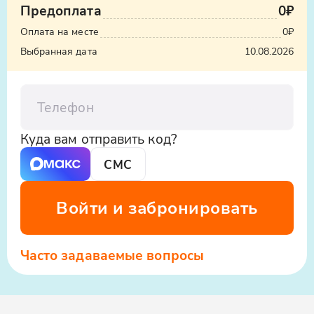
⠀
Предоплата
0₽
Оплата на месте
0₽
Противопоказания:
Выбранная дата
10.08.2026
Серьезные проблемы с опорно-
двигательным аппаратом
Телефон
Эпилепсия
Куда вам отправить код?
Беременность
СМС
Клаустрофобия
Войти и забронировать
⠀
Место сбора:
ул. Новая Заря, 7
Часто задаваемые вопросы
Вы можете добраться до локации на
общественном транспорте