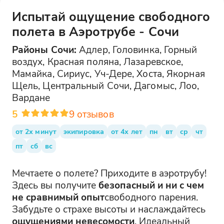
Испытай ощущение свободного
полета в Аэротрубе - Сочи
Районы
Сочи
:
Адлер, Головинка, Горный
воздух, Красная поляна, Лазаревское,
Мамайка, Сириус, Уч-Дере, Хоста, Якорная
Щель, Центральный Сочи, Дагомыс, Лоо,
Вардане
5
9
отзывов
от 2х минут
экипировка
от 4х лет
пн
вт
ср
чт
пт
сб
вс
Мечтаете о полете? Приходите в аэротрубу!
Здесь вы получите
безопасный и ни с чем
не сравнимый опыт
свободного парения.
Забудьте о страхе высоты и наслаждайтесь
ощущениями невесомости
. Идеальный