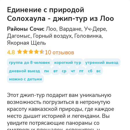
Единение с природой
Солохаула - джип-тур из Лоо
Районы
Сочи
:
Лоо, Вардане, Уч-Дере,
Дагомыс, Горный воздух, Головинка,
Якорная Щель
4.8
10
отзывов
группа до 8 человек
короткий тур
утренний выезд
дневной выезд
пн
вт
ср
чт
пт
сб
вс
можно с детьми
Этот джип-тур подарит вам уникальную
возможность погрузиться в нетронутую
красоту кавказской природы, где каждое
место дышит историей и легендами. Вы
увидите потрясающие панорамы со
смотровых площадок, освежитесь у