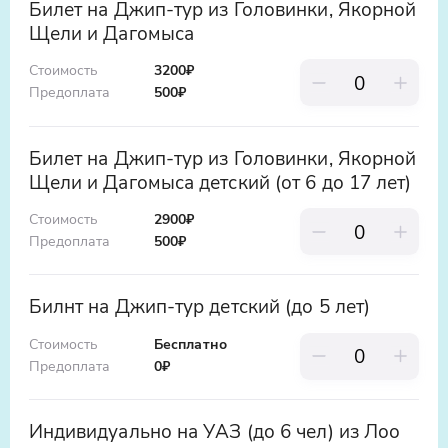
Бесплатная отмена возможна за 48 часов
Билет на Джип-тур из Головинки, Якорной
ущелье манит туристов своей
до начала экскурсии.
Щели и Дагомыса
мистической атмосферой. Причудливые
скалы, густые заросли и журчание ручья
Стоимость
3200₽
создают ощущение, будто вы попали в
Предоплата
500
₽
сказку.
Билет на Джип-тур из Головинки, Якорной
Кавказская кухня и дегустации
Щели и Дагомыса детский (от 6 до 17 лет)
Завершится путешествие настоящим
гастрономическим праздником! Вас
Стоимость
2900₽
ждут блюда кавказской кухни – сочные
Предоплата
500
₽
шашлыки, хачапури, домашние сыры и
ароматные специи. А еще – дегустация
Билнт на Джип-тур детский (до 5 лет)
местных вин, чачи или меда, чтобы
прочувствовать весь вкус Кавказа.
Стоимость
Бесплатно
Предоплата
0
₽
Индивидуально на УАЗ (до 6 чел) из Лоо