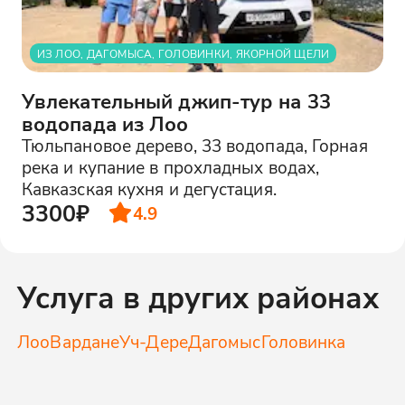
ИЗ ЛОО, ДАГОМЫСА, ГОЛОВИНКИ, ЯКОРНОЙ ЩЕЛИ
Увлекательный джип-тур на 33
водопада из Лоо
Тюльпановое дерево, 33 водопада, Горная
река и купание в прохладных водах,
Кавказская кухня и дегустация.
3300₽
4.9
Услуга в других районах
Лоо
Вардане
Уч-Дере
Дагомыс
Головинка