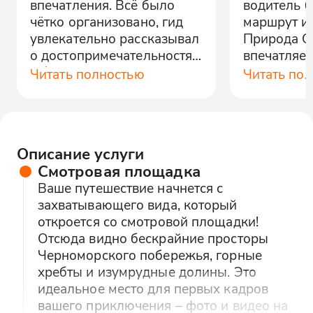
впечатления. Всё было
водитель 
чётко организовано, гид
маршрут и
увлекательно рассказывал
Природа С
о достопримечательностях.
впечатляет
Обязательно вернемся!
городского
Читать полностью
Читать по
Описание услуги
Смотровая площадка
Ваше путешествие начнется с
захватывающего вида, который
откроется со смотровой площадки!
Отсюда видно бескрайние просторы
Черноморского побережья, горные
хребты и изумрудные долины. Это
идеальное место для первых кадров
вашего приключения – фото и видео на