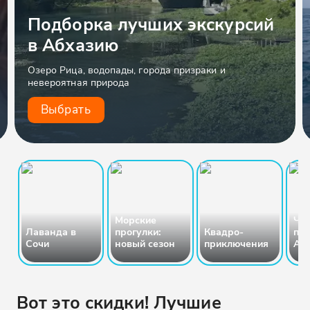
Подборка лучших экскурсий
в Абхазию
Озеро Рица, водопады, города призраки и
невероятная природа
Выбрать
Морские
Чт
Лаванда в
прогулки:
Квадро-
пос
Сочи
новый сезон
приключения
Абх
Вот это скидки! Лучшие