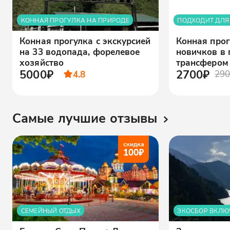
КОННАЯ ПРОГУЛКА НА ПРИРОДЕ
ПОДХОДИТ ДЛЯ
Конная прогулка с экскурсией
Конная прог
на 33 водопада, форелевое
новичков в 
хозяйство
трансфером
5000₽
2700₽
4.8
290
Самые лучшие отзывы
скидка
100
₽
СЕМЕЙНЫЙ ОТДЫХ
ЭКОСБОР ВКЛЮ