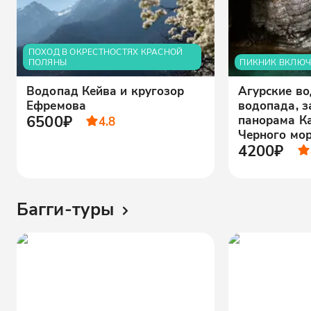
ПОХОД В ОКРЕСТНОСТЯХ КРАСНОЙ
ПОЛЯНЫ
ПИКНИК ВКЛЮЧ
Водопад Кейва и кругозор
Агурские во
Ефремова
водопада, 
6500₽
панорама Ка
4.8
Черного мо
4200₽
Багги-туры