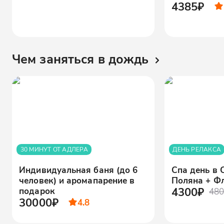
4385₽
Чем заняться в дождь
30 МИНУТ ОТ АДЛЕРА
ДЕНЬ РЕЛАКСА
Индивидуальная баня (до 6
Спа день в 
человек) и аромапарение в
Поляна + Ф
4300₽
подарок
480
30000₽
4.8