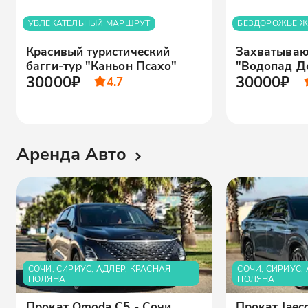
УВЛЕКАТЕЛЬНЫЙ МАРШРУТ
БЕЗДОРОЖЬЕ Ж
Красивый туристический
Захватываю
багги-тур "Каньон Псахо"
"Водопад Д
30000₽
30000₽
4.7
Аренда Авто
СОЧИ, СИРИУС, АДЛЕР, КРАСНАЯ
СОЧИ, СИРИУС,
ПОЛЯНА
ПОЛЯНА
Прокат Omoda C5 - Сочи,
Прокат Jaeco