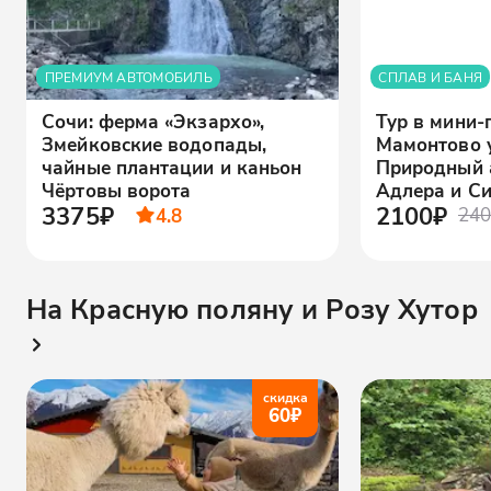
ПРЕМИУМ АВТОМОБИЛЬ
СПЛАВ И БАНЯ
Сочи: ферма «Экзархо»,
Тур в мини-
Змейковские водопады,
Мамонтово 
чайные плантации и каньон
Природный 
Чёртовы ворота
Адлера и С
3375₽
2100₽
4.8
240
На Красную поляну и Розу Хутор
скидка
60
₽