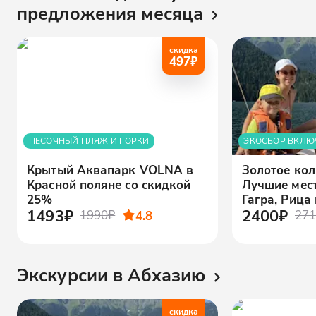
предложения месяца
скидка
497
₽
ПЕСОЧНЫЙ ПЛЯЖ И ГОРКИ
ЭКОСБОР ВКЛЮ
Крытый Аквапарк VOLNA в
Золотое кол
Красной поляне со скидкой
Лучшие мест
25%
Гагра, Рица
1493₽
2400₽
1990₽
4.8
271
Экскурсии в Абхазию
скидка