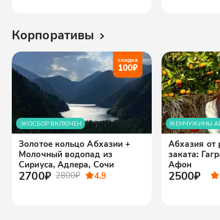
Корпоративы
скидка
100
₽
ЭКОСБОР ВКЛЮЧЕН
ЖЕМЧУЖИНЫ А
Золотое кольцо Абхазии +
Абхазия от 
Молочный водопад из
заката: Гаг
Сириуса, Адлера, Сочи
Афон
2700₽
2500₽
2800₽
4.9