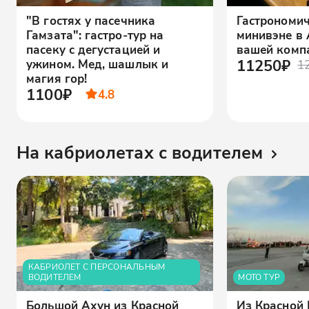
"В гостях у пасечника
Гастрономич
Гамзата": гастро-тур на
минивэне в
пасеку с дегустацией и
вашей комп
11250₽
ужином. Мед, шашлык и
1
магия гор!
1100₽
4.8
На кабриолетах с водителем
КАБРИОЛЕТ С ПЕРСОНАЛЬНЫМ
ВОДИТЕЛЕМ
МОТО ТУР
Большой Ахун из Красной
Из Красной