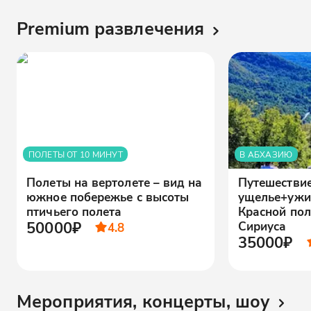
Premium развлечения
ПОЛЕТЫ ОТ 10 МИНУТ
В АБХАЗИЮ
Полеты на вертолете – вид на
Путешестви
южное побережье с высоты
ущелье+ужи
птичьего полета
Красной пол
50000₽
Сириуса
4.8
35000₽
Мероприятия, концерты, шоу