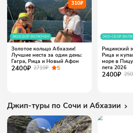
310
₽
ЭКОСБОР ВКЛЮЧЕН
ЭКО-СБОР ВКЛ
Золотое кольцо Абхазии!
Рицинский э
Лучшие места за один день:
Рица и купа
Гагра, Рица и Новый Афон
море в Пицу
2400₽
лета 2026
2710₽
5
2400₽
250
Джип-туры по Сочи и Абхазии