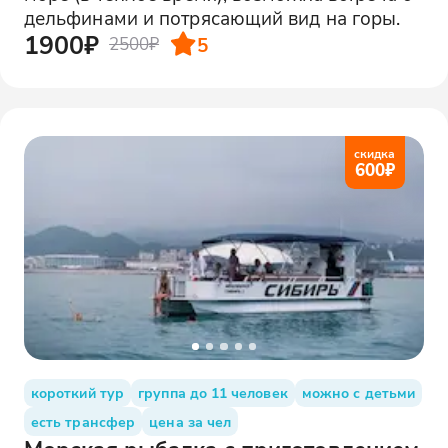
дельфинами и потрясающий вид на горы.
1900₽
5
2500₽
скидка
600
₽
короткий тур
группа до 11 человек
можно с детьми
есть трансфер
цена за чел