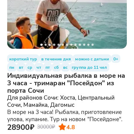
короткий тур
в течение дня
можно с детьми
0+
пн
вт
ср
чт
пт
сб
вс
группа до 11 чел
Индивидуальная рыбалка в море на
3 часа - тримаран "Посейдон" из
порта Сочи
Для районов Сочи: Хоста, Центральный
Сочи, Мамайка, Дагомыс
В море на 3 часа! Рыбалка, приготовление
улова, купание. Тур на новом "Посейдоне".
28900₽
4.8
30000₽