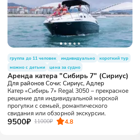
группа до 11 человек
индивидуально
короткий тур
можно с детьми
цена за судно
Аренда катера "Сибирь 7" (Сириус)
Для районов Сочи: Сириус, Адлер
Катер «Сибирь 7» Regal 3050 – прекрасное
решение для индивидуальной морской
прогулки с семьей, романтического
свидания или обзорной экскурсии.
9500₽
4.8
11000₽