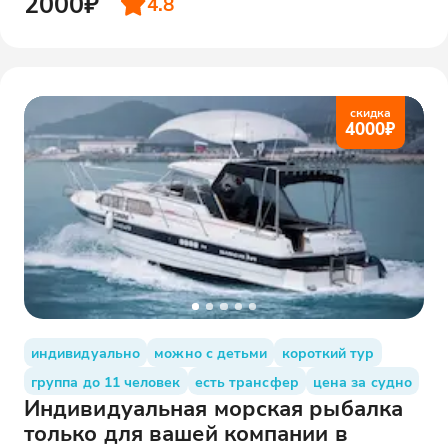
2000₽
4.8
скидка
4000
₽
индивидуально
можно с детьми
короткий тур
группа до 11 человек
есть трансфер
цена за судно
Индивидуальная морская рыбалка
только для вашей компании в