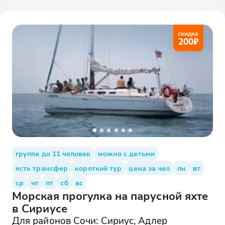
скидка
200
₽
группа до 11 человек
можно с детьми
есть трансфер
короткий тур
цена за чел
пн
вт
ср
чт
пт
сб
вс
Морская прогулка на парусной яхте
в Сириусе
Для районов Сочи: Сириус, Адлер