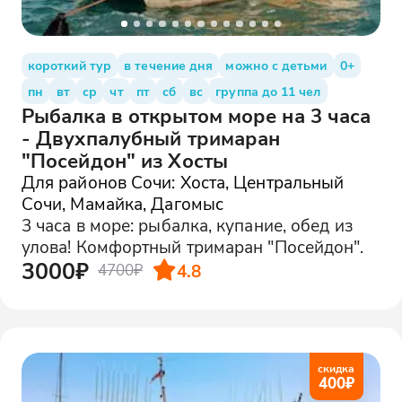
короткий тур
в течение дня
можно с детьми
0+
пн
вт
ср
чт
пт
сб
вс
группа до 11 чел
Рыбалка в открытом море на 3 часа
- Двухпалубный тримаран
"Посейдон" из Хосты
Для районов Сочи: Хоста, Центральный
Сочи, Мамайка, Дагомыс
3 часа в море: рыбалка, купание, обед из
улова! Комфортный тримаран "Посейдон".
3000₽
4.8
4700₽
скидка
400
₽