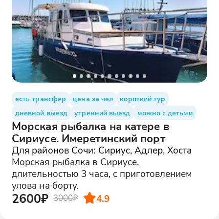
есть трансфер
цена за чел
короткий тур
дневной выезд
утренний выезд
можно с детьми
Морская рыбалка на катере в
Сириусе. Имеретинский порт
Для районов Сочи: Сириус, Адлер, Хоста
Морская рыбалка в Сириусе,
длительностью 3 часа, с приготовлением
улова на борту.
2600₽
4.9
3000₽