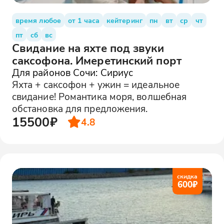
время любое
от 1 часа
кейтеринг
пн
вт
ср
чт
пт
сб
вс
Свидание на яхте под звуки
саксофона. Имеретинский порт
Для районов Сочи: Сириус
Яхта + саксофон + ужин = идеальное
свидание! Романтика моря, волшебная
обстановка для предложения.
15500₽
4.8
скидка
600
₽