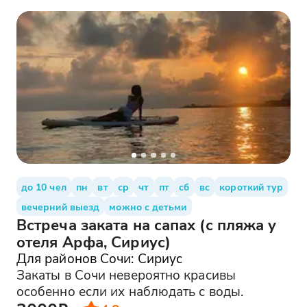
до 10 чел
пн
вт
ср
чт
пт
сб
вс
короткий тур
вечерний выезд
можно с детьми
Встреча заката на сапах (с пляжа у
отеля Арфа, Сириус)
Для районов Сочи: Сириус
Закаты в Сочи невероятно красивы
особенно если их наблюдать с воды.