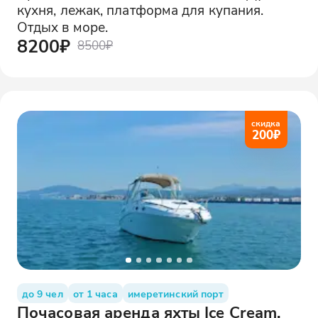
кухня, лежак, платформа для купания.
Отдых в море.
8200₽
8500₽
скидка
200
₽
до 9 чел
от 1 часа
имеретинский порт
Почасовая аренда яхты Ice Cream.