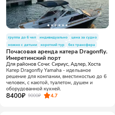
группа до 6 чел
индивидуально
цена за судно
можно с детьми
короткий тур
без трансфера
Почасовая аренда катера Dragonfly.
Имеретинский порт
Для районов Сочи: Сириус, Адлер, Хоста
Катер Dragonfly Yamaha - идельаное
решение для компании, вместимостью до 6
человек, с каютой, туалетом, душем и
оборудованной кухней.
8400₽
4.7
9000₽