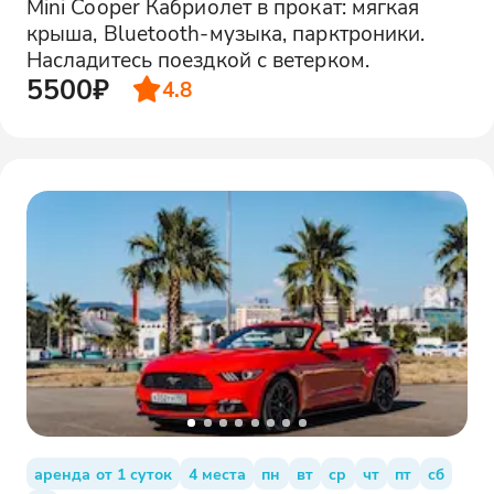
Mini Cooper Кабриолет в прокат: мягкая
крыша, Bluetooth-музыка, парктроники.
Насладитесь поездкой с ветерком.
5500₽
4.8
аренда от 1 суток
4 места
пн
вт
ср
чт
пт
сб