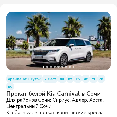
аренда от 1 суток
7 мест
пн
вт
ср
чт
пт
сб
вс
Прокат белой Kia Carnival в Сочи
Для районов Сочи: Сириус, Адлер, Хоста,
Центральный Сочи
Kia Carnival в прокат: капитанские кресла,