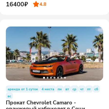
16400₽
4.8
аренда от 1 суток
4 места
пн
вт
ср
чт
пт
сб
вс
Прокат Chevrolet Camaro -
оранжевый кабриолет в Сочи