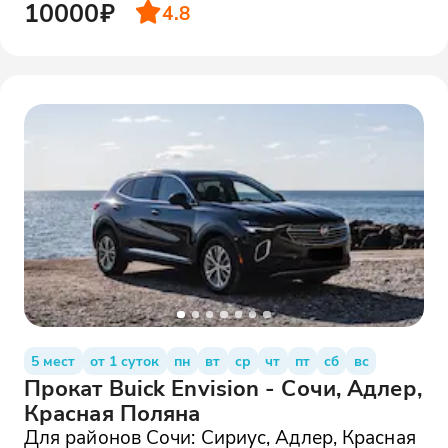
10000₽
4.8
5 мест
от 1 суток
пн
вт
ср
чт
пт
сб
вс
Прокат Buick Envision - Сочи, Адлер,
Красная Поляна
Для районов Сочи: Сириус, Адлер, Красная