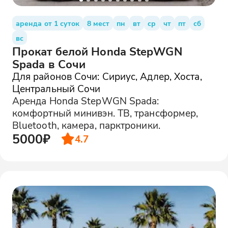
аренда от 1 суток
8 мест
пн
вт
ср
чт
пт
сб
вс
Прокат белой Honda StepWGN
Spada в Сочи
Для районов Сочи: Сириус, Адлер, Хоста,
Центральный Сочи
Аренда Honda StepWGN Spada:
комфортный минивэн. ТВ, трансформер,
Bluetooth, камера, парктроники.
5000₽
4.7