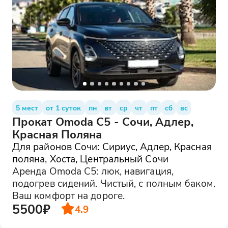
5 мест
от 1 суток
пн
вт
ср
чт
пт
сб
вс
Прокат Omoda C5 - Сочи, Адлер,
Красная Поляна
Для районов Сочи: Сириус, Адлер, Красная
поляна, Хоста, Центральный Сочи
Аренда Omoda C5: люк, навигация,
подогрев сидений. Чистый, с полным баком.
Ваш комфорт на дороге.
5500₽
4.9