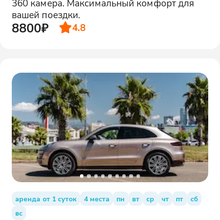
360 камера. Максимальный комфорт для
вашей поездки.
8800₽
4.8
аренда от 1 суток
4 места
пн
вт
ср
чт
пт
сб
вс