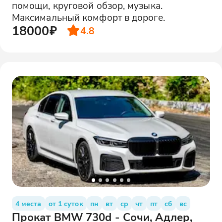
помощи, круговой обзор, музыка.
Максимальный комфорт в дороге.
18000₽
4.8
4 места
от 1 суток
пн
вт
ср
чт
пт
сб
вс
Прокат BMW 730d - Сочи, Адлер,