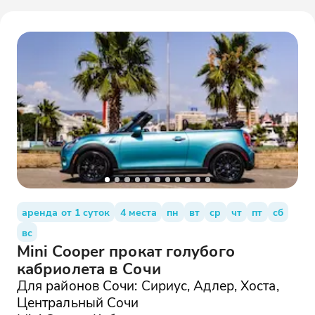
аренда от 1 суток
4 места
пн
вт
ср
чт
пт
сб
вс
Mini Cooper прокат голубого
кабриолета в Сочи
Для районов Сочи: Сириус, Адлер, Хоста,
Центральный Сочи