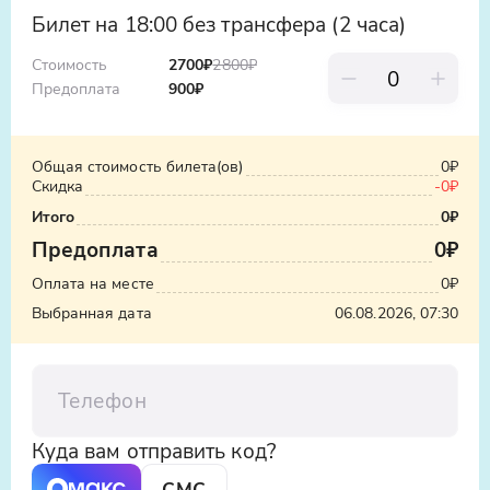
ООО «Яндекс.Такси», ИНН: 7704340310,
вечернее время
Билет на 18:00 без трансфера (2 часа)
erid:5jtCeReNx12oajvEYHEZWY9
Обязательно в теплое время года берите
Стоимость
2700₽
2800
₽
с собой купальные принадлежности и
Предоплата
900
₽
воду.
В прохладное время года возьмите с
Общая стоимость билета(ов)
0₽
собой теплые вещи.
Скидка
-
0₽
Бесплатная отмена возможна за 48 часов
Итого
0₽
до начала морской прогулки.
Предоплата
0₽
Оплата на месте
0₽
Выбранная дата
06.08.2026, 07:30
Телефон
Куда вам отправить код?
СМС