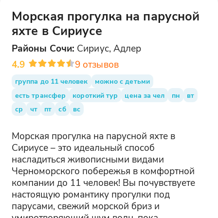
Морская прогулка на парусной
яхте в Сириусе
Районы
Сочи
:
Сириус, Адлер
4.9
9
отзывов
группа до 11 человек
можно с детьми
есть трансфер
короткий тур
цена за чел
пн
вт
ср
чт
пт
сб
вс
Морская прогулка на парусной яхте в
Сириусе – это идеальный способ
насладиться живописными видами
Черноморского побережья в комфортной
компании до 11 человек! Вы почувствуете
настоящую романтику прогулки под
парусами, свежий морской бриз и
умиротворяющий шум волн, пока