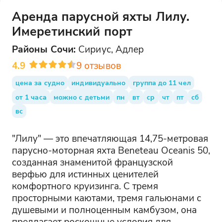
Аренда парусной яхты Лилу.
Имеретинский порт
Районы
Сочи
:
Сириус, Адлер
4.9
9
отзывов
цена за судно
индивидуально
группа до 11 чел
от 1 часа
можно с детьми
пн
вт
ср
чт
пт
сб
вс
"Лилу" — это впечатляющая 14,75-метровая
парусно-моторная яхта Beneteau Oceanis 50,
созданная знаменитой французской
верфью для истинных ценителей
комфортного круизинга. С тремя
просторными каютами, тремя гальюнами с
душевыми и полноценным камбузом, она
предлагает роскошные условия для