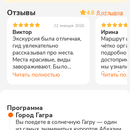
Отзывы
4.8
8
отзывов
22 января 2026
Виктор
Ирина
Экскурсия была отличная,
Маршрут и
гид увлекательно
чётко орга
рассказывал про места.
подробно р
Места красивые, виды
достоприме
завораживают. Было
мы узнали 
интересно и спокойно.
Спасибо!
Читать полностью
Читать по
Программа
Город Гагра
Вы поедете в солнечную Гагру — один
из самых знаменитых курортов Абхазии.