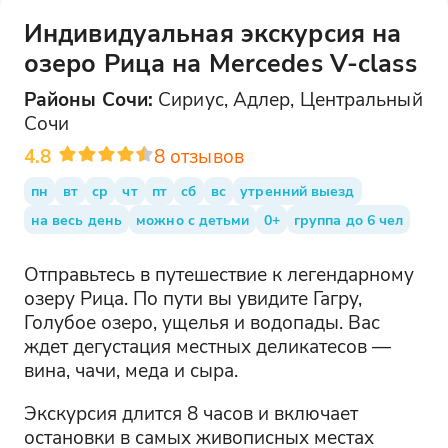
Индивидуальная экскурсия на
озеро Рица на Mercedes V-class
Районы
Сочи
:
Сириус, Адлер, Центральный
Сочи
4.8
8
отзывов
пн
вт
ср
чт
пт
сб
вс
утренний выезд
на весь день
можно с детьми
0+
группа до 6 чел
Отправьтесь в путешествие к легендарному
озеру Рица. По пути вы увидите Гагру,
Голубое озеро, ущелья и водопады. Вас
ждет дегустация местных деликатесов —
вина, чачи, меда и сыра.
Экскурсия длится 8 часов и включает
остановки в самых живописных местах