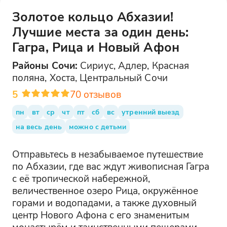
Золотое кольцо Абхазии!
Лучшие места за один день:
Гагра, Рица и Новый Афон
Районы
Сочи
:
Сириус, Адлер, Красная
поляна, Хоста, Центральный Сочи
5
70
отзывов
пн
вт
ср
чт
пт
сб
вс
утренний выезд
на весь день
можно с детьми
Отправьтесь в незабываемое путешествие
по Абхазии, где вас ждут живописная Гагра
с её тропической набережной,
величественное озеро Рица, окружённое
горами и водопадами, а также духовный
центр Нового Афона с его знаменитым
монастырём и таинственными пещерами.