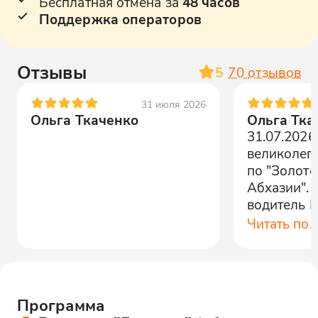
Бесплатная отмена за
48 часов
Поддержка операторов
Отзывы
5
70
отзывов
31 июля 2026
Ольга Ткаченко
Ольга Тка
31.07.2026
великолеп
по "Золот
Абхазии". Гид Алан и
водитель 
этот день 
Читать по
веселые р
профессион
Увлекател
познавате
Программа
про кажду