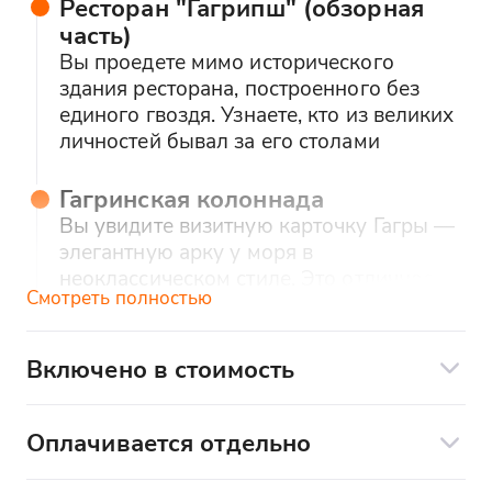
Ресторан "Гагрипш" (обзорная
историю Аб
часть)
сопровожд
Вы проедете мимо исторического
шутками ре
здания ресторана, построенного без
красивые м
единого гвоздя. Узнаете, кто из великих
всё очень 
личностей бывал за его столами
Рекоменду
души!!!
Гагринская колоннада
Вы увидите визитную карточку Гагры —
элегантную арку у моря в
неоклассическом стиле. Это отличное
Смотреть полностью
место для фото и символ начала вашего
путешествия.
Включено в стоимость
Приморский парк в Гагре
Экскурсионное сопровождение
Маленький парк с пальмами и фонтаном
Комфортабельный транспорт -
Оплачивается отдельно
недалеко от колоннады
микроавтобусы Mercedes Sprinter
Обед в кафе (средний чек 800₽)