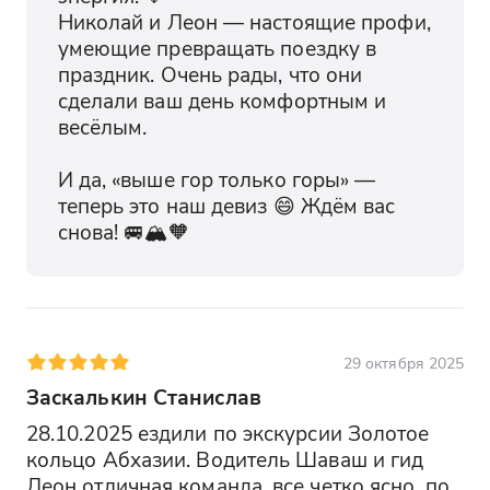
истории.
Николай и Леон — настоящие профи, 
умеющие превращать поездку в 
праздник. Очень рады, что они 
Город Новый Афон
сделали ваш день комфортным и 
Новый Афон — это один из самых
весёлым.

красивых городов Абхазии, известный
своими историческими и природными
И да, «выше гор только горы» — 
достопримечательностями. Здесь вы
теперь это наш девиз 😄 Ждём вас 
сможете прогуляться по уютным
снова! 🚐🏔️🧡
улочкам и насладиться атмосферой
старинного города. Новый Афон
сочетает в себе историю, культуру и
природную красоту.
29 октября 2025
Новоафонская пещера (по
Заскалькин Станислав
желанию)
Новоафонская пещера — это
28.10.2025 ездили по экскурсии Золотое 
уникальное природное чудо с
кольцо Абхазии. Водитель Шаваш и гид 
подземными залами, сталактитами и
Леон отличная команда, все четко ясно, по 