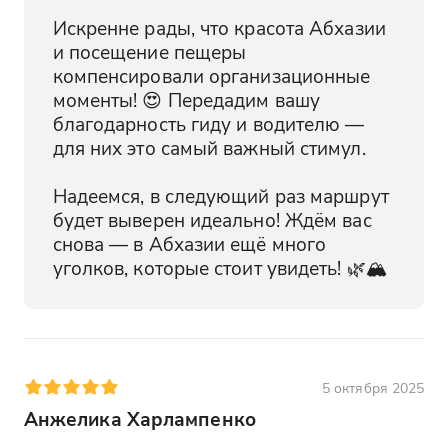
Здесь можно почувствовать атмосферу
духовности и узнать о жизни апостола.
Искренне рады, что красота Абхазии 
Это место будет интересно паломникам
и посещение пещеры 
и любителям истории. Новоафонский
компенсировали организационные 
монастырь - по понедельникам не
моменты! 😍 Передадим вашу 
работает
благодарность гиду и водителю — 
для них это самый важный стимул.

Храм апостола Симона Кананита
Надеемся, в следующий раз маршрут 
Храм апостола Симона Кананита — это
будет выверен идеально! Ждём вас 
древняя церковь, которая является
снова — в Абхазии ещё много 
одной из главных святынь Абхазии.
уголков, которые стоит увидеть! 🌿🏔️
Здесь можно почувствовать атмосферу
духовности и узнать о жизни апостола.
Это место будет интересно паломникам
и любителям истории.
5 октября 2025
Собор Пантелеимона
Анжелика Харлампенко
Собор Пантелеимона — это
величественное здание, которое