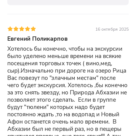
моря. Чистые пляжи и ласковое солнце
сделают ваш отдых ещё более
приятным. Это идеальное завершение
насыщенного дня.
16 октября 2025
Евгений Поликарпов
Заброшенная Ж/Д станция
Заброшенная железнодорожная
Хотелось бы конечно, чтобы на экскурсии 
станция — это место с особой
было уделено меньше времени на всякие 
атмосферой, где время будто
посещения торговых точек ( вино,мед, 
остановилось. Здесь можно сделать
сыр).Изначально при дороге на озеро Рица 
уникальные фотографии и
Вас повезут по "злачным местам" после 
почувствовать дух прошлого. Это место
чего будет экскурсия. Хотелось ,бы конечно 
будет интересно любителям
за это снять звезду, но Природа Абхазии не 
урбанистических пейзажей.
позволяет этого сделать.  Если в группе 
будут "тюлени" которых надо будет 
постоянно ждать ,то на водопад и Новый 
Приморский парк
Афон останется очень мало времени.  В 
Приморский парк — это уютное место
Абхазии был не первый раз, но в пещеры 
для прогулок с видом на море. Здесь
спустился впервые, оно того стоит!!! А так 