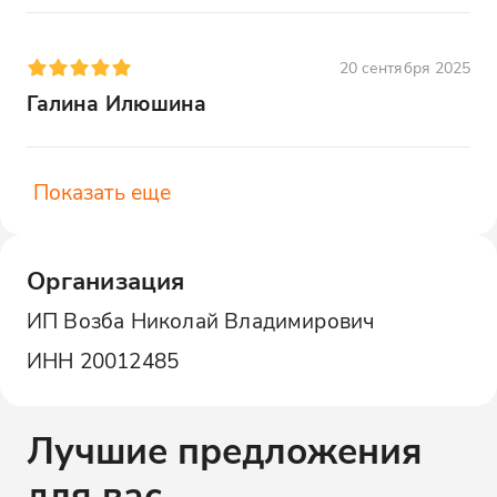
поражает своей архитектурой и
красотой. Внутри собора можно увидеть
20 сентября 2025
уникальные фрески и иконы. Это место
сочетает в себе духовность и культурное
Галина Илюшина
наследие.
Показать еще
Организация
ИП Возба Николай Владимирович
ИНН
20012485
Лучшие предложения
для вас