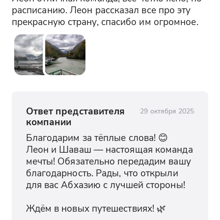
сталагмитами. Экскурсия по пещере
расписанию. Леон рассказал все про эту 
проходит на специальном поезде, что
прекрасную страну, спасибо им огромное.
делает её ещё более увлекательной. Это
место обязательно стоит посетить
любителям природы и приключений.
Озеро Псырцха
Озеро Псырцха — это живописное
озеро, расположенное в центре Нового
Ответ представителя
29 октября 2025
Афона. Его окружают густые леса и
компании
горы, создавая умиротворяющую
Благодарим за тёплые слова! 😊

атмосферу. Здесь можно насладиться
Леон и Шаваш — настоящая команда 
прогулкой и сделать красивые
мечты! Обязательно передадим вашу 
фотографии.
благодарность. Рады, что открыли 
для вас Абхазию с лучшей стороны!

Купание в море
В летний сезон у вас будет возможность
Ждём в новых путешествиях! 🌿
искупаться в теплых водах Черного