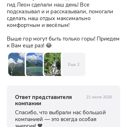
гид Леон сделали наш день! Все 
создавая атмосферу уединения.
подсказывал и и рассказывали, помогали 
сделать наш отдых максимально 
Озеро Рица
комфортным и весёлым! 

Озеро Рица — это жемчужина Абхазии,
окруженная горами и лесами. Его
Выше гор могут быть только горы! Приедем 
бирюзовая вода и живописные пейзажи
к Вам еще раз! 😂
делают его одним из самых популярных
мест для туристов. Здесь можно
прогуляться по берегу или покататься на
Еще
2
лодке.
Дача Сталина (по желанию)
Дача Сталина — это историческое
Ответ представителя
21 июля 2026
место, где сохранилась атмосфера
компании
советской эпохи. Вы сможете увидеть
интерьеры, в которых отдыхал вождь, и
Спасибо, что выбрали нас большой 
узнать интересные факты из его жизни.
компанией — это всегда особая 
Это место будет интересно любителям
энергия! 🧡
