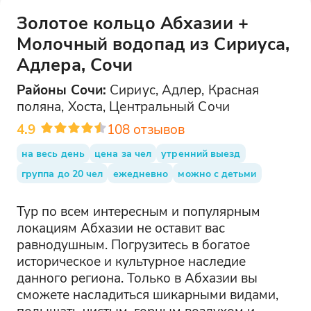
Золотое кольцо Абхазии +
Молочный водопад из Сириуса,
Адлера, Сочи
Районы
Сочи
:
Сириус, Адлер, Красная
поляна, Хоста, Центральный Сочи
4.9
108
отзывов
на весь день
цена за чел
утренний выезд
группа до 20 чел
ежедневно
можно с детьми
Тур по всем интересным и популярным
локациям Абхазии не оставит вас
равнодушным. Погрузитесь в богатое
историческое и культурное наследие
данного региона. Только в Абхазии вы
сможете насладиться шикарными видами,
подышать чистым, горным воздухом и