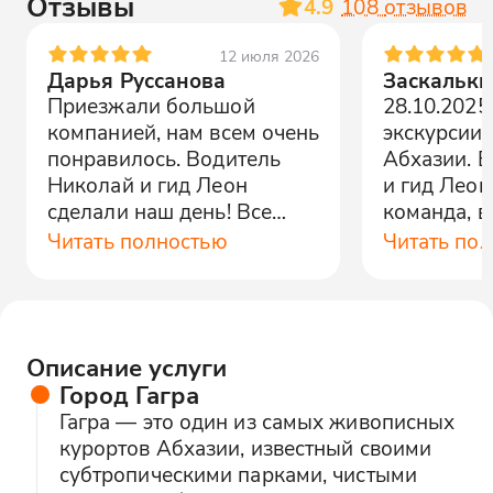
Отзывы
4.9
108
отзывов
12 июля 2026
Дарья Руссанова
Заскальки
Приезжали большой
28.10.2025
компанией, нам всем очень
экскурсии 
понравилось. Водитель
Абхазии. 
Николай и гид Леон
и гид Леон
сделали наш день! Все
команда, в
подсказывал и и
по распис
Читать полностью
Читать по
рассказывали, помогали
рассказал 
сделать наш отдых
прекрасную
максимально комфортным
спасибо им
и весёлым! Выше гор могут
Описание услуги
быть только горы!
Город Гагра
Приедем к Вам еще раз! 😂
Гагра — это один из самых живописных
курортов Абхазии, известный своими
субтропическими парками, чистыми