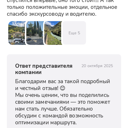
можно насладиться свежим воздухом,
только положительные эмоции, отдельное 
тенистыми аллеями и красивыми
спасибо экскурсоводу и водителю.
клумбами. Парк идеально подходит для
спокойного отдыха.
Еще
5
Пруд с лебедями
Пруд с лебедями — это живописное
место, где можно понаблюдать за
грациозными птицами. Пруд окружен
зеленью, создавая атмосферу уюта и
Ответ представителя
20 октября 2025
гармонии. Это место идеально для фото
компании
и короткой остановки.
Благодарим вас за такой подробный 
и честный отзыв! 😊

Новоафонский мужской
Мы очень ценим, что вы поделились 
монастырь Симона Кананита
своими замечаниями — это поможет 
Храм апостола Симона Кананита — это
нам стать лучше. Обязательно 
древняя церковь, которая является
обсудим с командой возможность 
одной из главных святынь Абхазии.
оптимизации маршрута.
