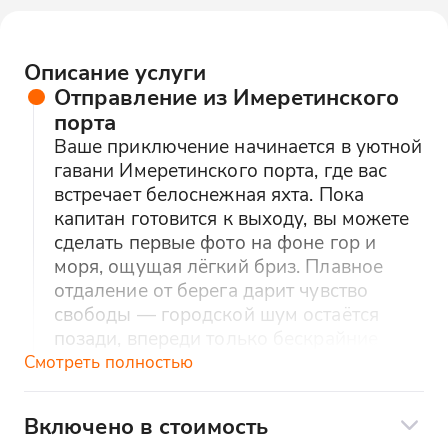
Описание услуги
Отправление из Имеретинского
порта
Ваше приключение начинается в уютной
гавани Имеретинского порта, где вас
встречает белоснежная яхта. Пока
капитан готовится к выходу, вы можете
сделать первые фото на фоне гор и
моря, ощущая лёгкий бриз. Плавное
отдаление от берега дарит чувство
свободы — городской шум остаётся
позади, впереди только бескрайние
просторы.
Смотреть полностью
Выход в открытое море (5–6 км
Включено в стоимость
от берега)