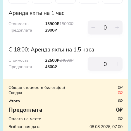
собой теплые вещи
Аренда яхты на 1 час
Стоимость
13900₽
15000
₽
Предоплата
2900
₽
Узнать стоимость такси
С 18:00: Аренда яхты на 1.5 часа
ООО «Яндекс.Такси», ИНН: 7704340310,
Стоимость
22500₽
24000
₽
erid:5jtCeReNx12oajvEYHEZWY9
Предоплата
4500
₽
Общая стоимость билета(ов)
0₽
Скидка
-
0₽
Итого
0₽
Предоплата
0₽
Оплата на месте
0₽
Выбранная дата
08.08.2026, 07:00