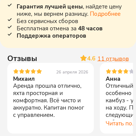
Гарантия лучшей цены
, найдете цену
ниже, мы вернем разницу.
Подробнее
Без сервисных сборов
Бесплатная отмена за
48 часов
Поддержка операторов
Отзывы
4.6
11
отзывов
26 апреля 2026
Михаил
Анна
Аренда прошла отлично,
Отличный о
яхта просторная и
особенно 
комфортная. Всё чисто и
камбуз - у
аккуратно. Капитан помог
на ходу. Пр
с управлением.
следующий
заброниро
Читать по
времени, ч