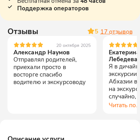
Бесплатная отмена за
48 часов
Поддержка операторов
Отзывы
5
17
отзывов
20 октября 2025
Александр Наумов
Екатерина
Лебедева
Отправлял родителей,
Я в дичайш
приехали просто в
экскурсии, 
восторге спасибо
Абхазии в 
водителю и экскурсоводу
на экскур
случайно, 
ни минуты
Читать по
умопомрач
офигенно в
Элона, есл
этот отзыв,
Описание услуги