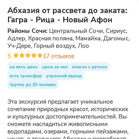
Абхазия от рассвета до заката:
Гагра - Рица - Новый Афон
Районы
Сочи
:
Центральный Сочи, Сириус,
Адлер, Красная поляна, Мамайка, Дагомыс,
Уч-Дере, Горный воздух, Лоо
5
17
отзывов
на весь день
цена за чел
можно с детьми
есть трансфер
утренний выезд
группа до 20 человек
Эта экскурсия предлагает уникальное
сочетание природных красот, исторических
и культурных достопримечательностей. Вы
сможете насладиться живописными
водопадами, озерами, горными пейзажами,
узнать о традициях Абхазии и попробовать