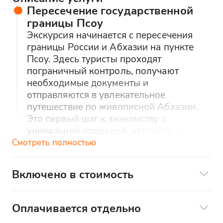
восторге. 
Пересечение государственной
долгих лет
границы Псоу
Обязатель
Экскурсия начинается с пересечения
Абхазию.
границы России и Абхазии на пункте
Псоу. Здесь туристы проходят
пограничный контроль, получают
необходимые документы и
отправляются в увлекательное
путешествие по живописной Абхазии.
Это первый шаг к знакомству с
уникальной природой, историей и
культурой этого региона.
Смотреть полностью
Город Гагра
Включено в стоимость
Первая остановка — город Гагра, один
Экскурсионное сопровождение
из самых известных курортов Абхазии.
Комфортабельный транспорт
Город славится своими пляжами,
Оплачивается отдельно
субтропической растительностью и
Дегустации вина, сыра, мяса
Оплачивается отдельно по желанию