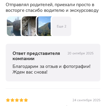
известные своим уникальным вкусом и
Отправлял родителей, приехали просто в 
ароматом. Здесь же можно узнать о
восторге спасибо водителю и экскурсоводу
традициях виноделия в Абхазии,
которые насчитывают centuries, и
приобрести бутылочку вина в качестве
Еще
2
сувенира.
Ответ представителя
20 октября 2025
компании
Благодарим за отзыв и фотографии! 
Ждем вас снова!
24 сентября 2025