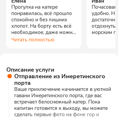
Елена
Иван
Прогулка на катере
Почасовая 
понравилась, всё прошло
удобно. На
спокойно и без лишних
достаточно
хлопот. На борту есть всё
отдохнуть 
необходимое, даже можно
морским п
устроить пикник.
Читать полностью
Описание услуги
Отправление из Имеретинского
порта
Ваше приключение начинается в уютной
гавани Имеретинского порта, где вас
встречает белоснежный катер. Пока
капитан готовится к выходу, вы можете
сделать первые фото на фоне гор и