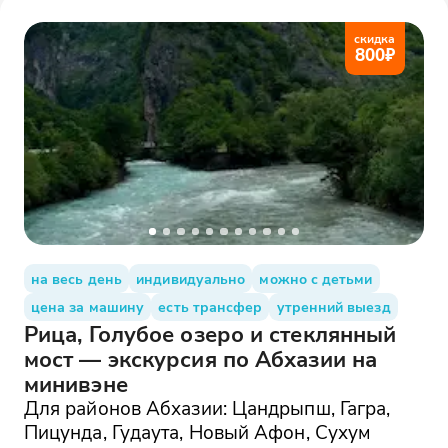
скидка
800
₽
на весь день
индивидуально
можно с детьми
цена за машину
есть трансфер
утренний выезд
Рица, Голубое озеро и стеклянный
мост — экскурсия по Абхазии на
минивэне
Для районов Абхазии: Цандрыпш, Гагра,
Пицунда, Гудаута, Новый Афон, Сухум