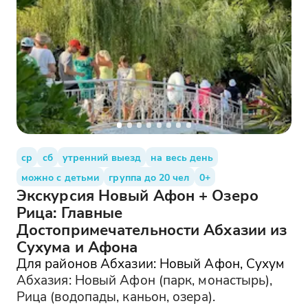
ср
сб
утренний выезд
на весь день
можно с детьми
группа до 20 чел
0+
Экскурсия Новый Афон + Озеро
Рица: Главные
Достопримечательности Абхазии из
Сухума и Афона
Для районов Абхазии: Новый Афон, Сухум
Абхазия: Новый Афон (парк, монастырь),
Рица (водопады, каньон, озера).