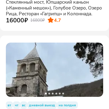
Стеклянный мост, Юпшарский каньон
(«Каменный мешок»), Голубое Озеро, Озеро
Рица, Ресторан «Гагрипш» и Колоннада.
16000₽
4.7
16800₽
вт
чт
вс
дневной выезд
на полдня