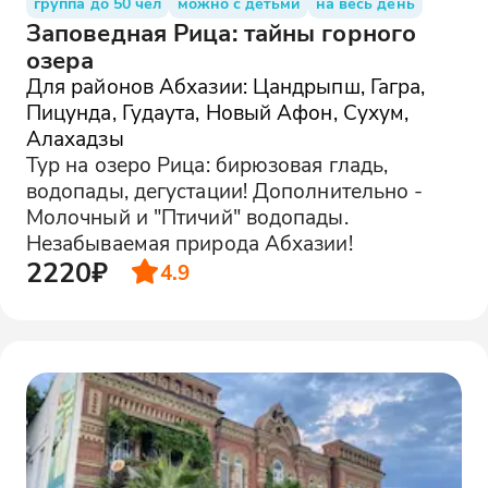
группа до 50 чел
можно с детьми
на весь день
Заповедная Рица: тайны горного
озера
Для районов Абхазии: Цандрыпш, Гагра,
Пицунда, Гудаута, Новый Афон, Сухум,
Алахадзы
Тур на озеро Рица: бирюзовая гладь,
водопады, дегустации! Дополнительно -
Молочный и "Птичий" водопады.
Незабываемая природа Абхазии!
2220₽
4.9