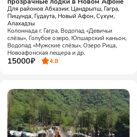
прозрачные лодки в Новом Афоне
Для районов Абхазии: Цандрыпш, Гагра,
Пицунда, Гудаута, Новый Афон, Сухум,
Алахадзы
Колоннада г. Гагра, Водопад «Девичьи
слёзы», Голубое озеро, Юпшарский каньон,
Водопад «Мужские слёзы», Озеро Рица,
Новоафонская пещера и др.
15000₽
4.8