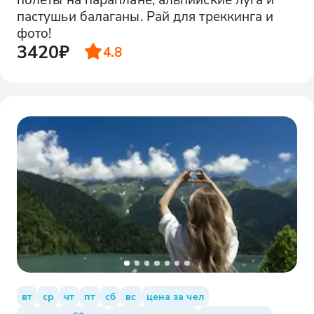
пастушьи балаганы. Рай для треккинга и
фото!
3420₽
4.8
вт
ср
чт
пт
сб
вс
цена за чел