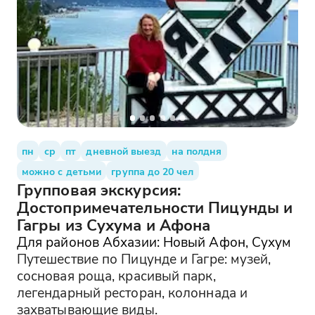
пн
ср
пт
дневной выезд
на полдня
можно с детьми
группа до 20 чел
Групповая экскурсия:
Достопримечательности Пицунды и
Гагры из Сухума и Афона
Для районов Абхазии: Новый Афон, Сухум
Путешествие по Пицунде и Гагре: музей,
сосновая роща, красивый парк,
легендарный ресторан, колоннада и
захватывающие виды.