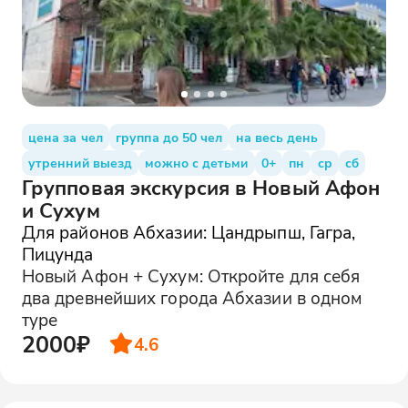
цена за чел
группа до 50 чел
на весь день
утренний выезд
можно с детьми
0+
пн
ср
сб
Групповая экскурсия в Новый Афон
и Сухум
Для районов Абхазии: Цандрыпш, Гагра,
Пицунда
Новый Афон + Сухум: Откройте для себя
два древнейших города Абхазии в одном
туре
2000₽
4.6