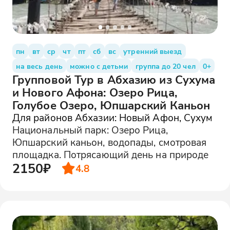
пн
вт
ср
чт
пт
сб
вс
утренний выезд
на весь день
можно с детьми
группа до 20 чел
0+
Групповой Тур в Абхазию из Сухума
и Нового Афона: Озеро Рица,
Голубое Озеро, Юпшарский Каньон
Для районов Абхазии: Новый Афон, Сухум
Национальный парк: Озеро Рица,
Юпшарский каньон, водопады, смотровая
площадка. Потрясающий день на природе
2150₽
4.8