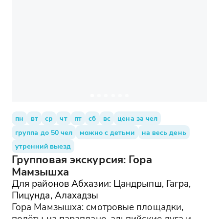
пн
вт
ср
чт
пт
сб
вс
цена за чел
группа до 50 чел
можно с детьми
на весь день
утренний выезд
Групповая экскурсия: Гора
Мамзышха
Для районов Абхазии: Цандрыпш, Гагра,
Пицунда, Алахадзы
Гора Мамзышха: смотровые площадки,
полёты на параплане, альпийские луга и