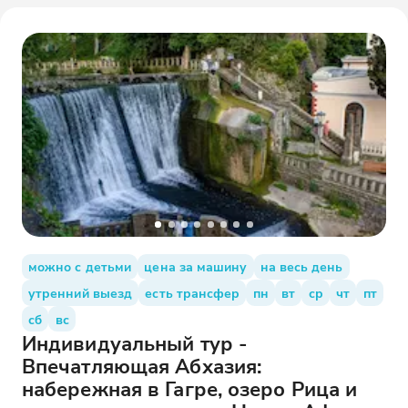
можно с детьми
цена за машину
на весь день
утренний выезд
есть трансфер
пн
вт
ср
чт
пт
сб
вс
Индивидуальный тур -
Впечатляющая Абхазия:
набережная в Гагре, озеро Рица и