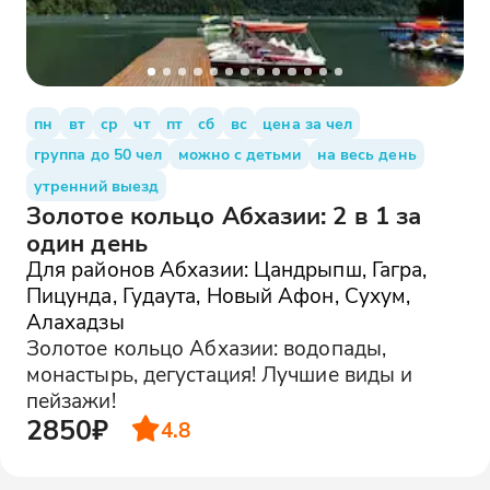
пн
вт
ср
чт
пт
сб
вс
цена за чел
группа до 50 чел
можно с детьми
на весь день
утренний выезд
Золотое кольцо Абхазии: 2 в 1 за
один день
Для районов Абхазии: Цандрыпш, Гагра,
Пицунда, Гудаута, Новый Афон, Сухум,
Алахадзы
Золотое кольцо Абхазии: водопады,
монастырь, дегустация! Лучшие виды и
пейзажи!
2850₽
4.8