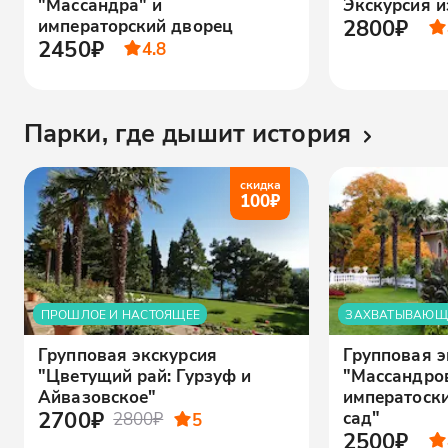
"Массандра" и
Экскурсия и
2800₽
императорский дворец
2450₽
4.8
Парки, где дышит история
скидка
100
₽
ПРОШЛОЕ И НАСТОЯЩЕЕ
ЗАХВАТЫВАЮЩ
Групповая экскурсия
Групповая э
"Цветущий рай: Гурзуф и
"Массандро
Айвазовское"
императоск
2700₽
сад"
2800₽
5
2500₽