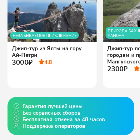
ПРИРОДА БАХЧ
НЕЗАБЫВАЕМОЕ ПРИКЛЮЧЕНИЕ
РАЙОНА
Джип-тур из Ялты на гору
Джип-тур п
Ай-Петри
городам и п
3000₽
Мангупског
4.8
2300₽
Гарантия лучшей цены
Без сервисных сборов
Бесплатная отмена за 48 часов
Поддержка операторов