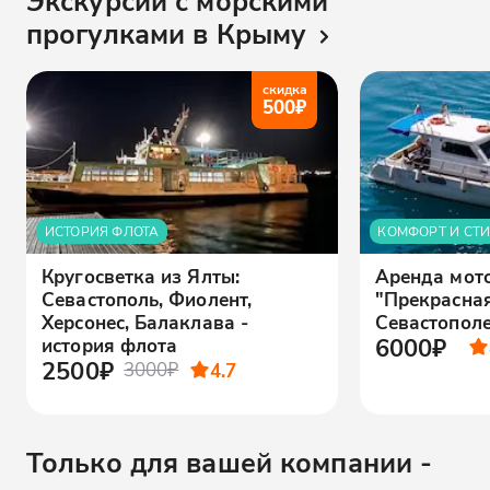
Экскурсии с морскими
прогулками в Крыму
скидка
500
₽
ИСТОРИЯ ФЛОТА
КОМФОРТ И СТ
Кругосветка из Ялты:
Аренда мот
Севастополь, Фиолент,
"Прекрасная
Херсонес, Балаклава -
Севастопол
6000₽
история флота
2500₽
3000₽
4.7
Только для вашей компании -