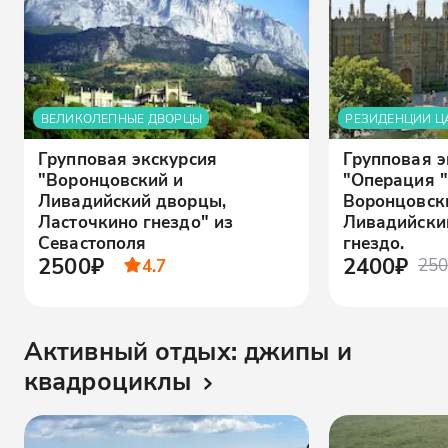
ВЕЛИКОЛЕПНЫЕ ДВОРЦЫ
РЕЗИДЕНЦИИ Ц
Групповая экскурсия
Групповая э
"Воронцовский и
"Операция "
Ливадийский дворцы,
Воронцовск
Ласточкино гнездо" из
Ливадийски
Севастополя
гнездо.
2500₽
2400₽
4.7
250
Активный отдых: джипы и
квадроциклы