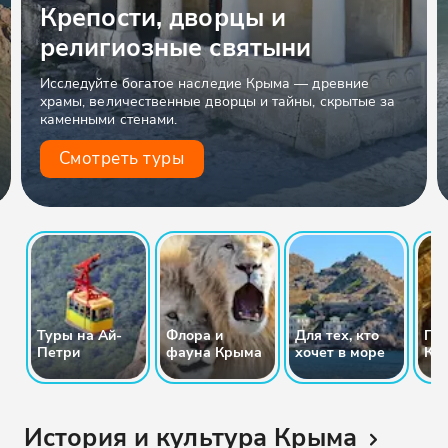
Крепости, дворцы и
религиозные святыни
Исследуйте богатое наследие Крыма — древние
храмы, величественные дворцы и тайны, скрытые за
каменными стенами.
Смотреть туры
Туры на Ай-
Флора и
Для тех, кто
Пе
Петри
фауна Крыма
хочет в море
Кр
История и культура Крыма