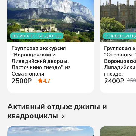
ВЕЛИКОЛЕПНЫЕ ДВОРЦЫ
РЕЗИДЕНЦИИ Ц
Групповая экскурсия
Групповая э
"Воронцовский и
"Операция "
Ливадийский дворцы,
Воронцовск
Ласточкино гнездо" из
Ливадийски
Севастополя
гнездо.
2500₽
2400₽
4.7
250
Активный отдых: джипы и
квадроциклы