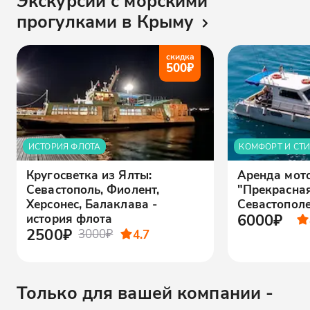
Экскурсии с морскими
прогулками в Крыму
скидка
500
₽
ИСТОРИЯ ФЛОТА
КОМФОРТ И СТ
Кругосветка из Ялты:
Аренда мот
Севастополь, Фиолент,
"Прекрасная
Херсонес, Балаклава -
Севастопол
6000₽
история флота
2500₽
3000₽
4.7
Только для вашей компании -