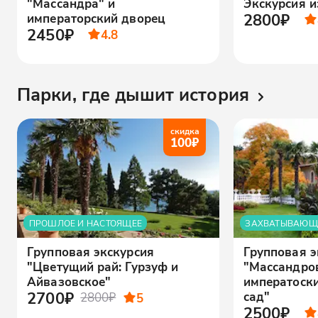
"Массандра" и
Экскурсия и
2800₽
императорский дворец
2450₽
4.8
Парки, где дышит история
скидка
100
₽
ПРОШЛОЕ И НАСТОЯЩЕЕ
ЗАХВАТЫВАЮЩ
Групповая экскурсия
Групповая э
"Цветущий рай: Гурзуф и
"Массандро
Айвазовское"
императоск
2700₽
сад"
2800₽
5
2500₽