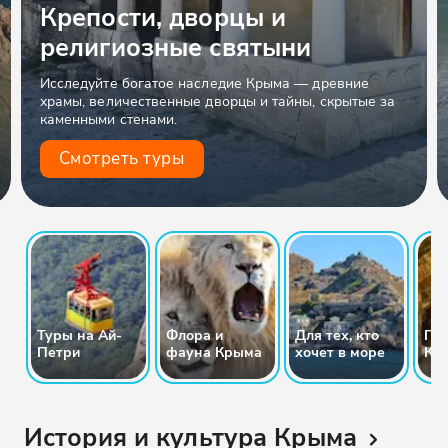
Крепости, дворцы и
религиозные святыни
Исследуйте богатое наследие Крыма — древние
храмы, величественные дворцы и тайны, скрытые за
каменными стенами.
Смотреть туры
Туры на Ай-
Флора и
Для тех, кто
Пе
Петри
фауна Крыма
хочет в море
Кр
История и культура Крыма