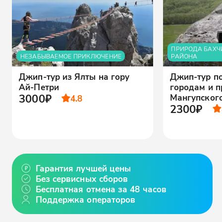
ПРИРОДА БАХЧ
НЕЗАБЫВАЕМОЕ ПРИКЛЮЧЕНИЕ
РАЙОНА
Джип-тур из Ялты на гору
Джип-тур п
Ай-Петри
городам и п
3000₽
Мангупског
4.8
2300₽
Гарантия лучшей цены
Без сервисных сборов
Бесплатная отмена за 48 часов
Поддержка операторов