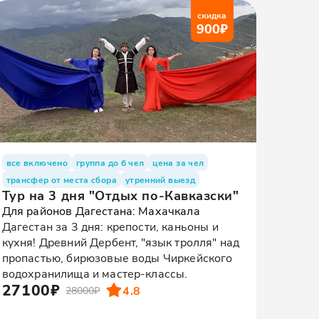
скидка
900
₽
все включено
группа до 6 чел
цена за чел
трансфер от места сбора
утренний выезд
Тур на 3 дня "Отдых по-Кавказски"
Для районов Дагестана: Махачкала
Дагестан за 3 дня: крепости, каньоны и
кухня! Древний Дербент, "язык тролля" над
пропастью, бирюзовые воды Чиркейского
водохранилища и мастер-классы.
27100₽
4.8
28000₽