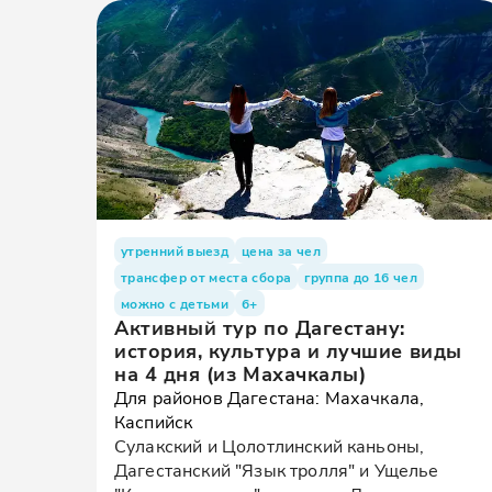
утренний выезд
цена за чел
трансфер от места сбора
группа до 16 чел
можно с детьми
6+
Активный тур по Дагестану:
история, культура и лучшие виды
на 4 дня (из Махачкалы)
Для районов Дагестана: Махачкала,
Каспийск
Сулакский и Цолотлинский каньоны,
Дагестанский "Язык тролля" и Ущелье