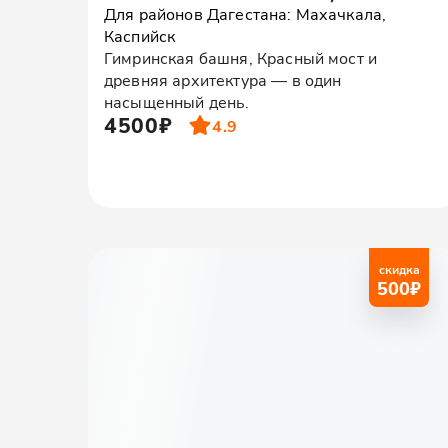
Для районов Дагестана: Махачкала,
Каспийск
Гимринская башня, Красный мост и
древняя архитектура — в один
насыщенный день.
4500₽
4.9
скидка
500
₽