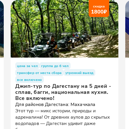
скидка
1800
₽
цена за чел
группа до 6 чел
трансфер от места сбора
утренний выезд
все включено
Джип-тур по Дагестану на 5 дней -
сплав, багги, национальная кухня.
Все включено!
Для районов Дагестана: Махачкала
Этот тур — микс истории, природы и
адреналина! От древних аулов до скрытых
водопадов — Дагестан удивит даже