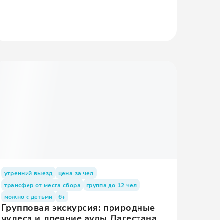
утренний выезд
цена за чел
трансфер от места сбора
группа до 12 чел
можно с детьми
6+
Групповая экскурсия: природные
чудеса и древние аулы Дагестана