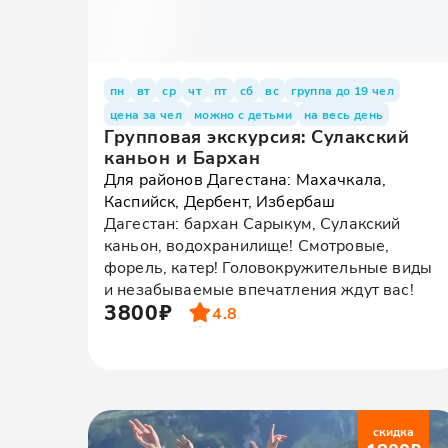
пн
вт
ср
чт
пт
сб
вс
группа до 19 чел
цена за чел
можно с детьми
на весь день
Групповая экскурсия: Сулакский
каньон и Бархан
Для районов Дагестана: Махачкала,
Каспийск, Дербент, Избербаш
Дагестан: бархан Сарыкум, Сулакский
каньон, водохранилище! Смотровые,
форель, катер! Головокружительные виды
и незабываемые впечатления ждут вас!
3800₽
4.8
скидка