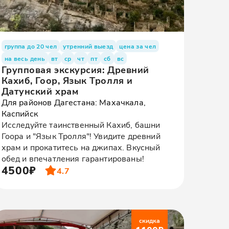
группа до 20 чел
утренний выезд
цена за чел
на весь день
вт
ср
чт
пт
сб
вс
Групповая экскурсия: Древний
Кахиб, Гоор, Язык Тролля и
Датунский храм
Для районов Дагестана: Махачкала,
Каспийск
Исследуйте таинственный Кахиб, башни
Гоора и "Язык Тролля"! Увидите древний
храм и прокатитесь на джипах. Вкусный
обед и впечатления гарантированы!
4500₽
4.7
скидка