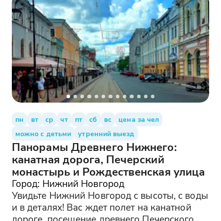
пн
вт
ср
чт
пт
сб
вс
цена за чел
можно с детьми
утренний выезд
Панорамы Древнего Нижнего:
канатная дорога, Печерский
монастырь и Рождественская улица
Город: Нижний Новгород
Увидьте Нижний Новгород с высоты, с воды
и в деталях! Вас ждет полет на канатной
дороге, посещение древнего Печерского