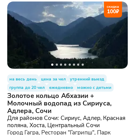
скидка
100
₽
на весь день
цена за чел
утренний выезд
группа до 20 чел
ежедневно
можно с детьми
Золотое кольцо Абхазии +
Молочный водопад из Сириуса,
Адлера, Сочи
Для районов Сочи: Сириус, Адлер, Красная
поляна, Хоста, Центральный Сочи
Город Гагра, Ресторан "Гагрипш", Парк