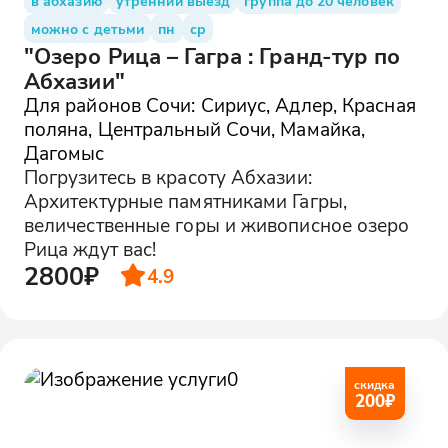
в абхазию
утренний выезд
группа до 20 человек
можно с детьми
пн
ср
"Озеро Рица – Гагра : Гранд-тур по
Абхазии"
Для районов Сочи: Сириус, Адлер, Красная
поляна, Центральный Сочи, Мамайка,
Дагомыс
Погрузитесь в красоту Абхазии:
Архитектурные памятниками Гагры,
величественные горы и живописное озеро
Рица ждут вас!
2800₽
4.9
скидка
200
₽