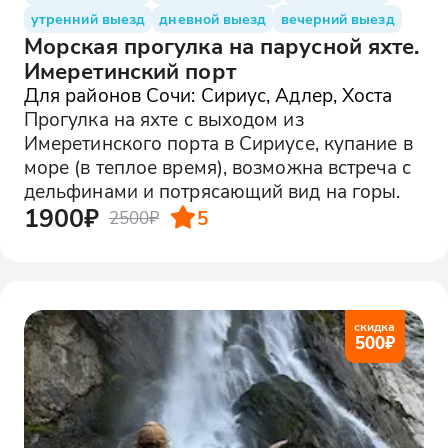
утренний выезд
дневной выезд
вечерний выезд
Морская прогулка на парусной яхте.
Имеретинский порт
Для районов Сочи: Сириус, Адлер, Хоста
Прогулка на яхте с выходом из
Имеретинского порта в Сириусе, купание в
море (в теплое время), возможна встреча с
дельфинами и потрясающий вид на горы.
1900₽
5
2500₽
скидка
500
₽