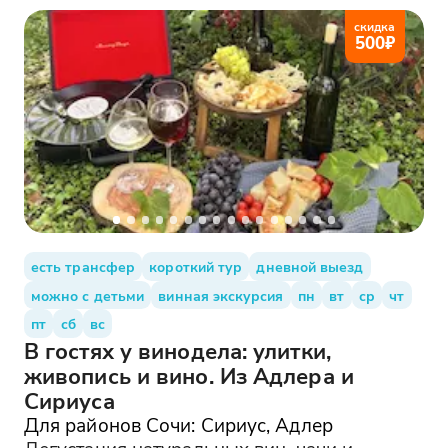
скидка
500
₽
есть трансфер
короткий тур
дневной выезд
можно с детьми
винная экскурсия
пн
вт
ср
чт
пт
сб
вс
В гостях у винодела: улитки,
живопись и вино. Из Адлера и
Сириуса
Для районов Сочи: Сириус, Адлер