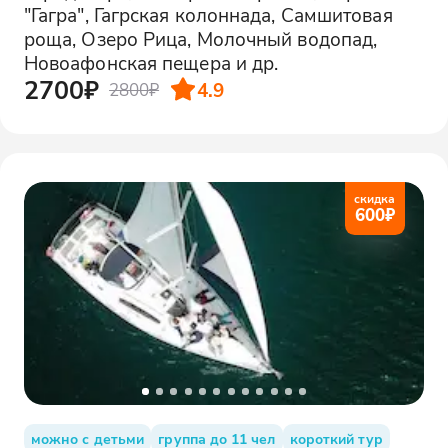
"Гагра", Гагрская колоннада, Самшитовая
роща, Озеро Рица, Молочный водопад,
Новоафонская пещера и др.
2700₽
4.9
2800₽
скидка
600
₽
можно с детьми
группа до 11 чел
короткий тур