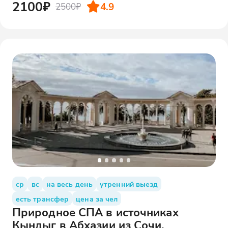
2100₽
4.9
2500₽
ср
вс
на весь день
утренний выезд
есть трансфер
цена за чел
Природное СПА в источниках
Кындыг в Абхазии из Сочи,