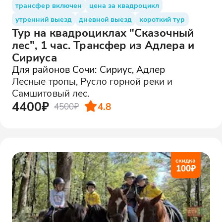
трансфер включен
цена за квадроцикл
утренний выезд
дневной выезд
короткий тур
Тур на квадроциклах "Сказочный
лес", 1 час. Трансфер из Адлера и
Сириуса
Для районов Сочи: Сириус, Адлер
Лесные тропы, Русло горной реки и
Самшитовый лес.
4400₽
4.8
4500₽
скидка
100
₽