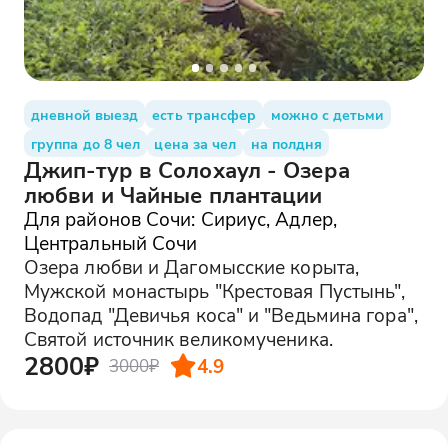
дневной выезд
есть трансфер
можно с детьми
группа до 8 чел
цена за чел
на полдня
Джип-тур в Солохаул - Озера
любви и Чайные плантации
Для районов Сочи: Сириус, Адлер,
Центральный Сочи
Озера любви и Дагомысские корыта,
Мужской монастырь "Крестовая Пустынь",
Водопад "Девичья коса" и "Ведьмина гора",
Святой источник великомученика.
2800₽
4.9
3000₽