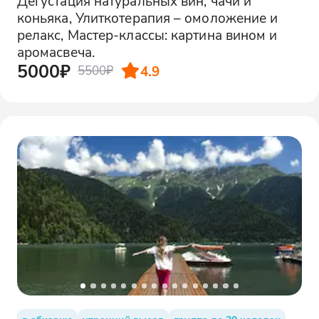
Дегустация натуральных вин, чачи и
коньяка, Улиткотерапия – омоложение и
релакс, Мастер-классы: картина вином и
аромасвеча.
5000₽
4.9
5500₽