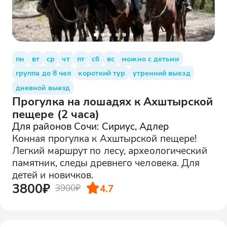
пн
вт
ср
чт
пт
сб
вс
можно с детьми
группа до 8 чел
короткий тур
утренний выезд
дневной выезд
Прогулка на лошадях к Ахштырской
пещере (2 часа)
Для районов Сочи: Сириус, Адлер
Конная прогулка к Ахштырской пещере!
Легкий маршрут по лесу, археологический
памятник, следы древнего человека. Для
детей и новичков.
3800₽
4.7
3900₽