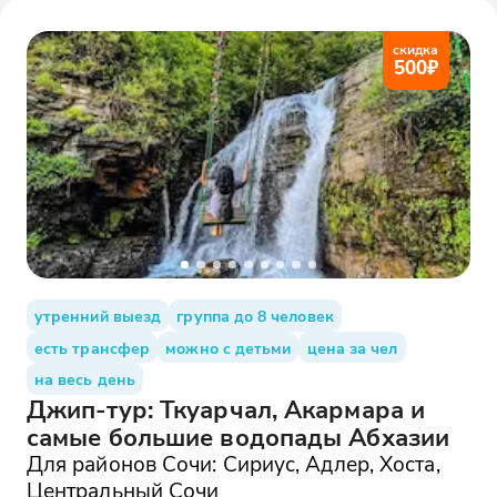
скидка
500
₽
утренний выезд
группа до 8 человек
есть трансфер
можно с детьми
цена за чел
на весь день
Джип-тур: Ткуарчал, Акармара и
самые большие водопады Абхазии
Для районов Сочи: Сириус, Адлер, Хоста,
Центральный Сочи