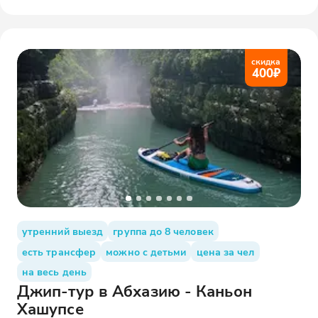
скидка
400
₽
утренний выезд
группа до 8 человек
есть трансфер
можно с детьми
цена за чел
на весь день
Джип-тур в Абхазию - Каньон
Хашупсе