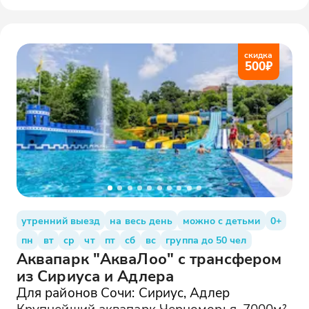
скидка
500
₽
утренний выезд
на весь день
можно с детьми
0+
пн
вт
ср
чт
пт
сб
вс
группа до 50 чел
Аквапарк "АкваЛоо" с трансфером
из Сириуса и Адлера
Для районов Сочи: Сириус, Адлер
Крупнейший аквапарк Черноморья. 7000м²,