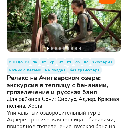
с 10 до 19
пн
вт
ср
чт
пт
сб
вс
экоферма
можно с детьми
на полдня
без трансфера
Релакс на Ачигварском озере:
экскурсия в теплицу с бананами,
грязелечение и русская баня
Для районов Сочи: Сириус, Адлер, Красная
поляна, Хоста
Уникальный оздоровительный тур в
Адлере: тропическая теплица с бананами,
природное грязелечение, русская баня на