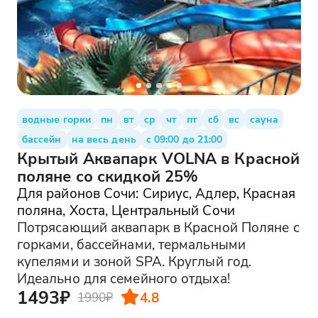
водные горки
пн
вт
ср
чт
пт
сб
вс
сауна
бассейн
на весь день
с 09:00 до 21:00
Крытый Аквапарк VOLNA в Красной
поляне со скидкой 25%
Для районов Сочи: Сириус, Адлер, Красная
поляна, Хоста, Центральный Сочи
Потрясающий аквапарк в Красной Поляне с
горками, бассейнами, термальными
купелями и зоной SPA. Круглый год.
Идеально для семейного отдыха!
1493₽
4.8
1990₽