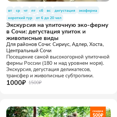
вт
ср
чт
пт
сб
вс
дегустация
экоферма
короткий тур
от 6 до 20 чел
Экскурсия на улиточную эко-ферму
в Сочи: дегустация улиток и
живописные виды
Для районов Сочи: Сириус, Адлер, Хоста,
Центральный Сочи
Посещение самой высокогорной улиточной
фермы России (180 м над уровнем моря).
Экскурсия, дегустация деликатесов,
трансфер и живописные субтропики.
1000₽
1500₽
скидка
500
₽