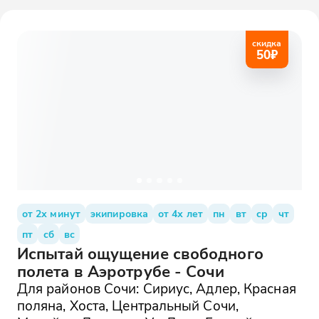
скидка
50
₽
от 2х минут
экипировка
от 4х лет
пн
вт
ср
чт
пт
сб
вс
Испытай ощущение свободного
полета в Аэротрубе - Сочи
Для районов Сочи: Сириус, Адлер, Красная
поляна, Хоста, Центральный Сочи,