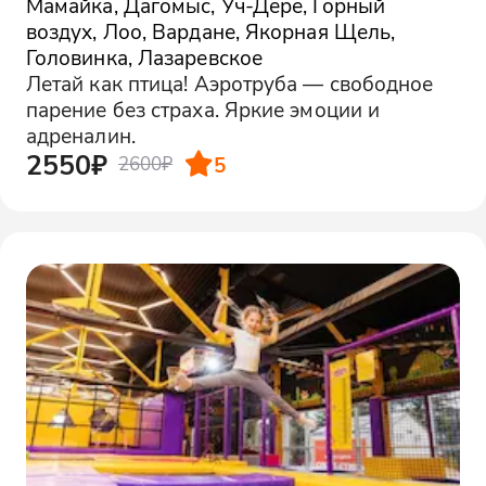
Мамайка, Дагомыс, Уч-Дере, Горный
воздух, Лоо, Вардане, Якорная Щель,
Головинка, Лазаревское
Летай как птица! Аэротруба — свободное
парение без страха. Яркие эмоции и
адреналин.
2550₽
5
2600₽