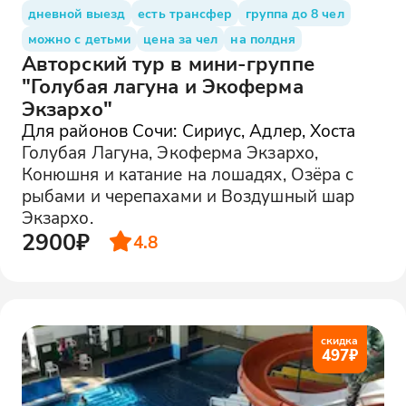
дневной выезд
есть трансфер
группа до 8 чел
можно с детьми
цена за чел
на полдня
Авторский тур в мини-группе
"Голубая лагуна и Экоферма
Экзархо"
Для районов Сочи: Сириус, Адлер, Хоста
Голубая Лагуна, Экоферма Экзархо,
Конюшня и катание на лошадях, Озёра с
рыбами и черепахами и Воздушный шар
Экзархо.
2900₽
4.8
скидка
497
₽