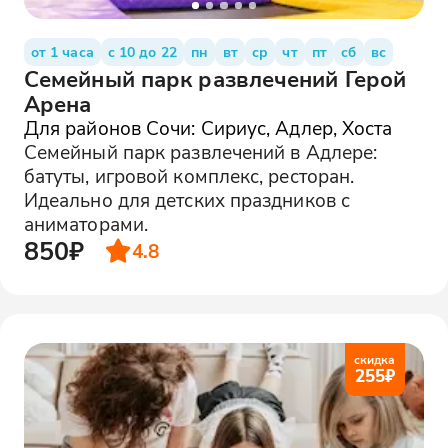
от 1 часа
с 10 до 22
пн
вт
ср
чт
пт
сб
вс
Семейный парк развлечений Герой
Арена
Для районов Сочи: Сириус, Адлер, Хоста
Семейный парк развлечений в Адлере:
батуты, игровой комплекс, ресторан.
Идеально для детских праздников с
аниматорами.
850₽
4.8
скидка
255
₽