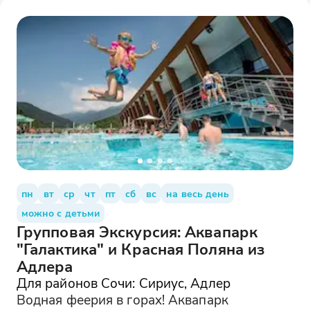
пн
вт
ср
чт
пт
сб
вс
на весь день
можно с детьми
Групповая Экскурсия: Аквапарк
"Галактика" и Красная Поляна из
Адлера
Для районов Сочи: Сириус, Адлер
Водная феерия в горах! Аквапарк