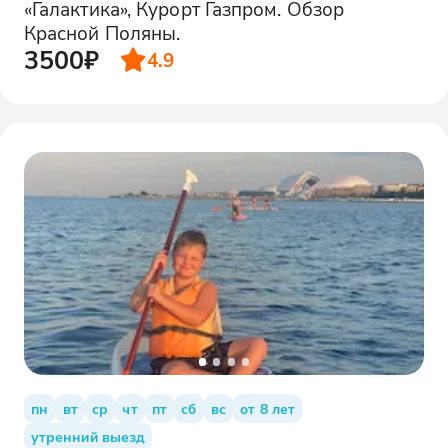
«Галактика», Курорт Газпром. Обзор
Красной Поляны.
3500₽
4.9
пн
вт
ср
чт
пт
сб
вс
от 8 лет
утренний выезд