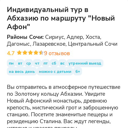
Индивидуальный тур в
Абхазию по маршруту "Новый
Афон"
Районы
Сочи
:
Сириус, Адлер, Хоста,
Дагомыс, Лазаревское, Центральный Сочи
4.7
9
отзывов
пн
вт
ср
чт
пт
сб
вс
утренний выезд
на весь день
можно с детьми
6+
Вы отправитесь в атмосферное путешествие
по Золотому кольцу Абхазии. Увидите
Новый Афонский монастырь, древнюю
крепость, мистический грот и заброшенную
станцию. Посетите знаменитые пещеры и
резиденцию Сталина. Вас ждут легенды,
история и красота природы.