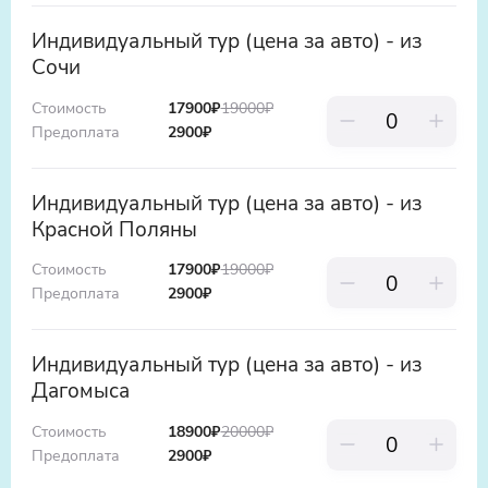
ребенка.
Индивидуальный тур (цена за авто) - из
Нотариальная доверенность на ребенка
Сочи
для выезда за границу, если ребенок
отправляется в поездку НЕ с родителями
Стоимость
17900₽
19000
₽
(это согласие родителей, заверенное
Предоплата
2900
₽
нотариусом, которое предъявляется на
таможне)
Индивидуальный тур (цена за авто) - из
Красной Поляны
Стоимость
17900₽
19000
₽
Предоплата
2900
₽
Индивидуальный тур (цена за авто) - из
Дагомыса
Стоимость
18900₽
20000
₽
Предоплата
2900
₽