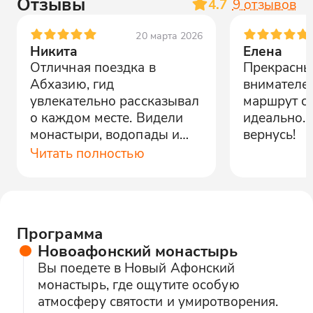
Отзывы
4.7
9
отзывов
20 марта 2026
Никита
Елена
Отличная поездка в
Прекрасный
Абхазию, гид
внимателен
увлекательно рассказывал
маршрут с
о каждом месте. Видели
идеально.
монастыри, водопады и
вернусь!
пещеры. Было интересно и
Читать полностью
атмосферно.
Программа
Новоафонский монастырь
Вы поедете в Новый Афонский
монастырь, где ощутите особую
атмосферу святости и умиротворения.