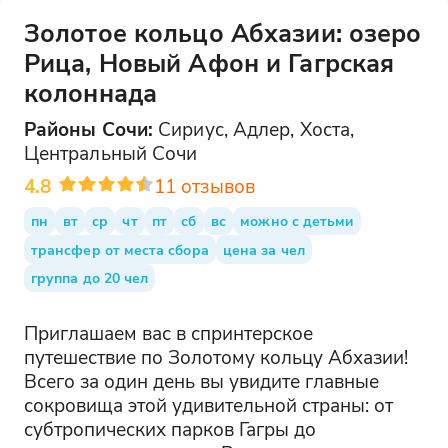
Золотое кольцо Абхазии: озеро
Рица, Новый Афон и Гагрская
колоннада
Районы
Сочи
:
Сириус, Адлер, Хоста,
Центральный Сочи
4.8
11
отзывов
пн
вт
ср
чт
пт
сб
вс
можно с детьми
трансфер от места сбора
цена за чел
группа до 20 чел
Приглашаем вас в спринтерское
путешествие по Золотому кольцу Абхазии!
Всего за один день вы увидите главные
сокровища этой удивительной страны: от
субтропических парков Гагры до