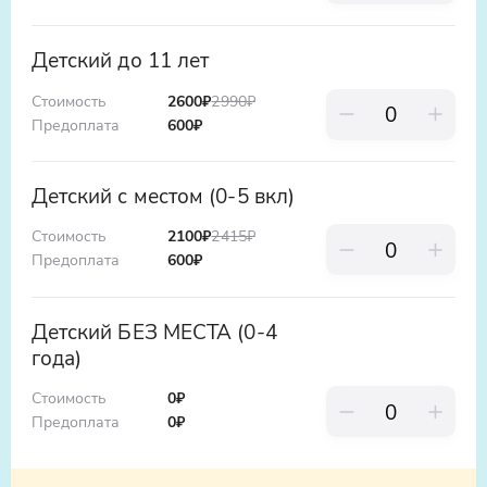
ООО «Яндекс.Такси», ИНН: 7704340310,
erid:5jtCeReNx12oajvEYHEZWY9
Детский до 11 лет
Стоимость
2600
₽
2990
₽
Предоплата
600
₽
Детский с местом (0-5 вкл)
Стоимость
2100
₽
2415
₽
Предоплата
600
₽
Детский БЕЗ МЕСТА (0-4
года)
Стоимость
0
₽
Предоплата
0
₽