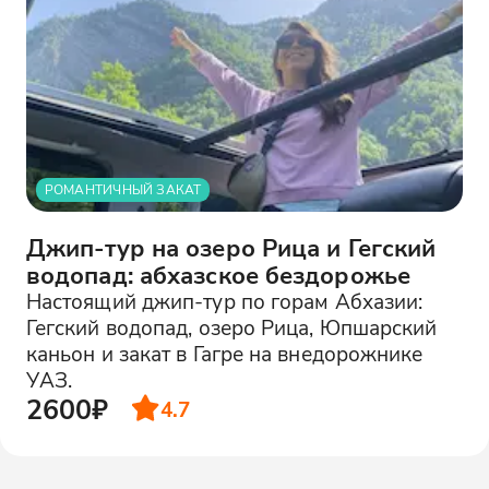
РОМАНТИЧНЫЙ ЗАКАТ
Джип-тур на озеро Рица и Гегский
водопад: абхазское бездорожье
Настоящий джип-тур по горам Абхазии:
Гегский водопад, озеро Рица, Юпшарский
каньон и закат в Гагре на внедорожнике
УАЗ.
2600₽
4.7