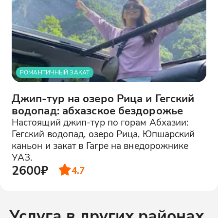
РОМАНТИЧНЫЙ ЗАКАТ
Джип-тур на озеро Рица и Гегский
водопад: абхазское бездорожье
Настоящий джип-тур по горам Абхазии:
Гегский водопад, озеро Рица, Юпшарский
каньон и закат в Гагре на внедорожнике
УАЗ.
2600₽
4.7
Услуга в других районах