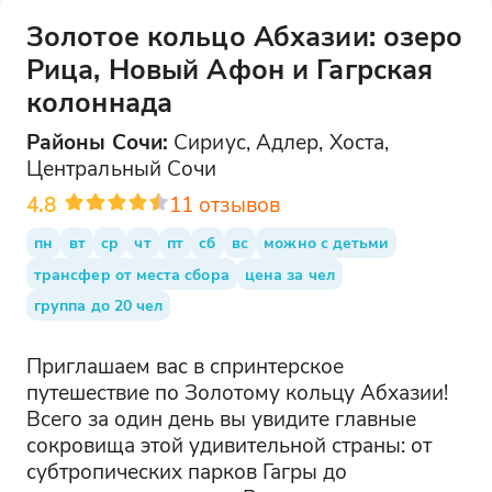
Золотое кольцо Абхазии: озеро
Рица, Новый Афон и Гагрская
колоннада
Районы
Сочи
:
Сириус, Адлер, Хоста,
Центральный Сочи
4.8
11
отзывов
пн
вт
ср
чт
пт
сб
вс
можно с детьми
трансфер от места сбора
цена за чел
группа до 20 чел
Приглашаем вас в спринтерское
путешествие по Золотому кольцу Абхазии!
Всего за один день вы увидите главные
сокровища этой удивительной страны: от
субтропических парков Гагры до