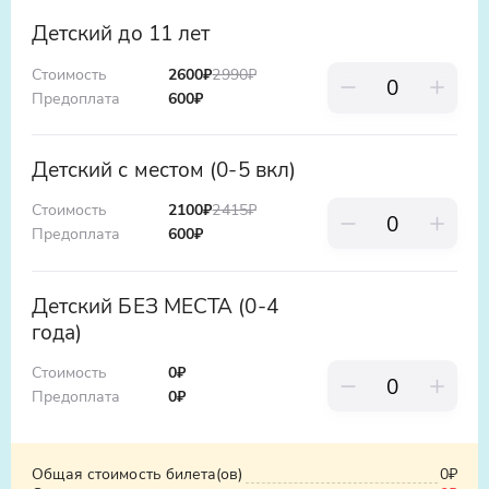
erid:5jtCeReNx12oajvEYHEZWY9
Детский до 11 лет
Стоимость
2600
₽
2990
₽
Предоплата
600
₽
Детский с местом (0-5 вкл)
Стоимость
2100
₽
2415
₽
Предоплата
600
₽
Детский БЕЗ МЕСТА (0-4
года)
Стоимость
0
₽
Предоплата
0
₽
Общая стоимость билета(ов)
0₽