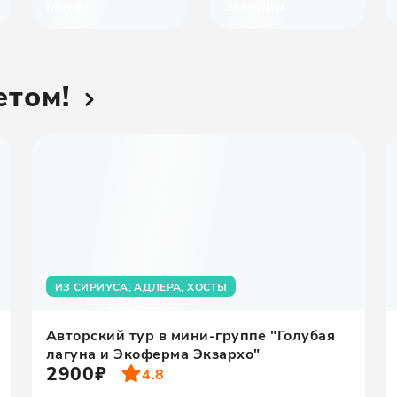
Море
Экстрим
етом!
ИЗ СИРИУСА, АДЛЕРА, ХОСТЫ
Авторский тур в мини-группе "Голубая
лагуна и Экоферма Экзархо"
2900₽
4.8