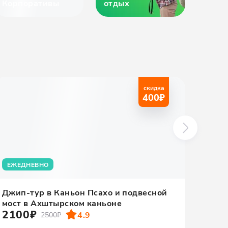
Корпоративы
отдых
деть
скидка
400
₽
ЕЖЕДНЕВНО
ВСЕ 
Джип-тур в Каньон Псахо и подвесной
Крас
мост в Ахштырском каньоне
Олим
2100₽
скид
4.9
2500₽
500