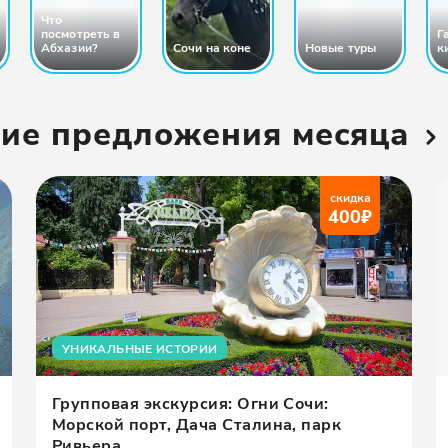
Что
посмотреть в
Г
Абхазии?
Сочи на коне
Новые туры
к
шие предложения месяца
скидка
400
₽
УНИКАЛЬНЫЕ ИСТОРИИ
Групповая экскурсия: Огни Сочи:
Морской порт, Дача Сталина, парк
Ривьера