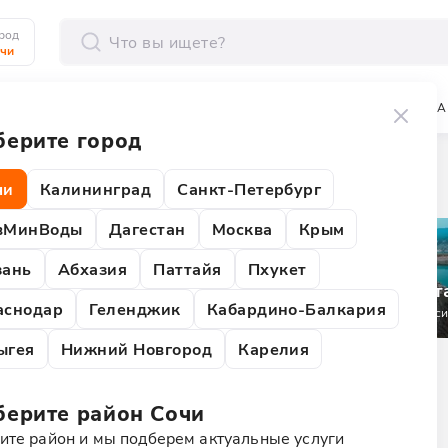
род
чи
отправить
ОРПОРАТИВЫ
АКТИВНЫЙ ОТДЫХ
ОТДЫХ С ДЕТЬМИ
АРЕНДА
ерите город
чи
Калининград
Санкт-Петербург
вМинВоды
Дагестан
Москва
Крым
Санкт-
зань
Абхазия
Паттайя
Пхукет
Петербург
КавМинВоды
Дагест
аснодар
Геленджик
Кабардино-Балкария
190
экскурсий
166
экскурсий
91
экскурси
ыгея
Нижний Новгород
Карелия
берите район
Сочи
ите район и мы подберем актуальные услуги