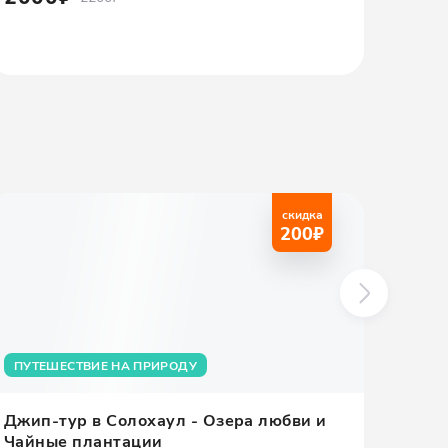
скидка
200
₽
ПУТЕШЕСТВИЕ НА ПРИРОДУ
СИЛ
Джип-тур в Солохаул - Озера любви и
Тур к
Чайные плантации
Абха