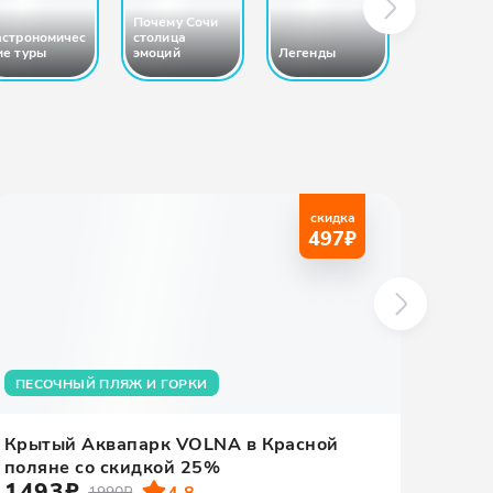
Почему Сочи
Покоряем
астрономичес
столица
горы на
ие туры
эмоций
Легенды
квадроци
скидка
497
₽
ПЕСОЧНЫЙ ПЛЯЖ И ГОРКИ
ЭКО
Крытый Аквапарк VOLNA в Красной
Золо
поляне со скидкой 25%
за о
1493₽
240
4.8
1990₽