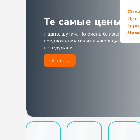
Сир
Те самые цены из 
Цен
Горн
Лаза
Ладно, шутим. Но очень близко к тому!
предложения месяца уже ждут. Берите,
передумали.
Успеть