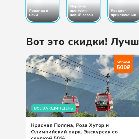
Морские
Лаванда в
прогулки:
Квадро-
Сочи
новый сезон
приключения
Вот это скидки! Луч
скидка
500
₽
ВСЕ ЗА ОДИН ДЕНЬ
Красная Поляна, Роза Хутор и
Олимпийский парк. Экскурсия со
скидкой 50%