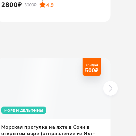
2800₽
280
4.9
3000₽
скидка
500
₽
МОРЕ И ДЕЛЬФИНЫ
С ТР
Морская прогулка на яхте в Сочи в
Морс
открытом море (отправление из Яхт-
Имер