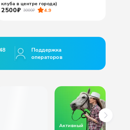
180
клуба в центре города)
2500₽
4.9
3000₽
48
Поддержка
операторов
Активный
Отды