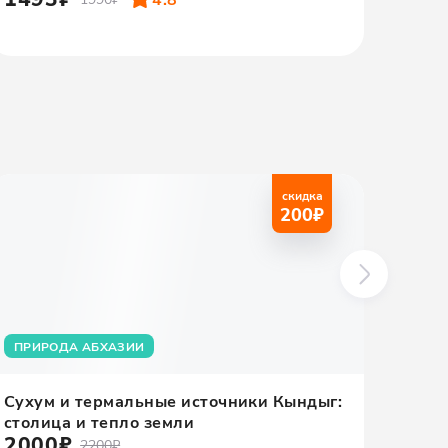
скидка
200
₽
ПРИРОДА АБХАЗИИ
ЭКО
Сухум и термальные источники Кындыг:
Золо
столица и тепло земли
водо
2000₽
270
2200₽