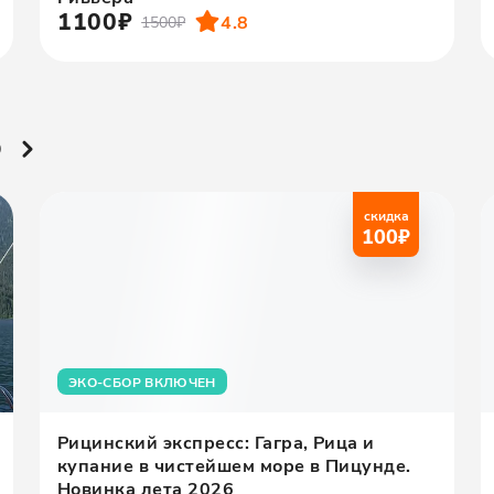
1100₽
4.8
1500₽
ю
скидка
100
₽
ЭКО-СБОР ВКЛЮЧЕН
Рицинский экспресс: Гагра, Рица и
купание в чистейшем море в Пицунде.
Новинка лета 2026