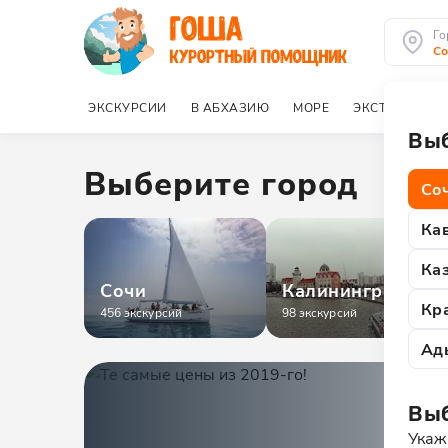
Го
Со
ЭКСКУРСИИ
В АБХАЗИЮ
МОРЕ
ЭКСТРИМ
К
Выб
Выберите город
Со
Ка
Ка
Сочи
Калининград
Кр
456
экскурсий
98
экскурсий
Ад
Вы
Укаж