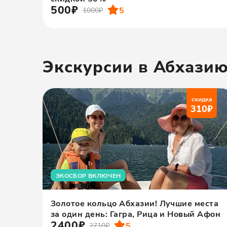
500₽
5
1000₽
Экскурсии в Абхази
скидка
310
₽
ЭКОСБОР ВКЛЮЧЕН
Золотое кольцо Абхазии! Лучшие места
за один день: Гагра, Рица и Новый Афон
2400₽
5
2710₽