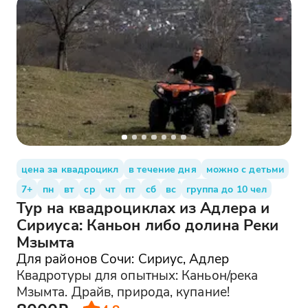
цена за квадроцикл
в течение дня
можно с детьми
7+
пн
вт
ср
чт
пт
сб
вс
группа до 10 чел
Тур на квадроциклах из Адлера и
Сириуса: Каньон либо долина Реки
Мзымта
Для районов Сочи: Сириус, Адлер
Квадротуры для опытных: Каньон/река
Мзымта. Драйв, природа, купание!