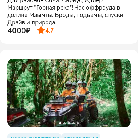
Маршрут "Горная река"! Час оффроуда в
долине Мзымты. Броды, подъемы, спуски.
Драйв и природа.
4000₽
4.7
цена за квадрогиганта
можно с детьми