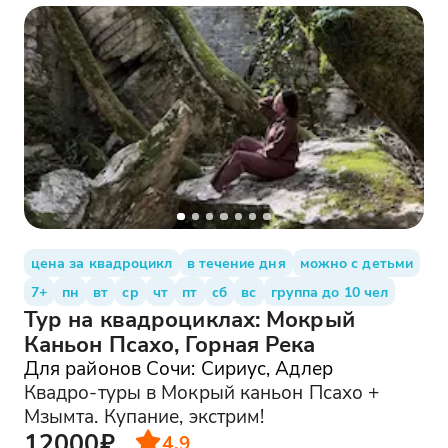
цена за квадроцикл
в течение дня
можно с детьми
7+
пн
вт
ср
чт
пт
сб
вс
группа до 10 чел
Тур на квадроциклах: Мокрый
Каньон Псахо, Горная Река
Для районов Сочи: Сириус, Адлер
Квадро-туры в Мокрый каньон Псахо +
Мзымта. Купание, экстрим!
12000₽
4.9