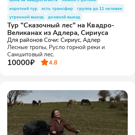
короткий тур
есть трансфер
группа до 11 человек
утренний выезд
дневной выезд
Тур "Сказочный лес" на Квадро-
Великанах из Адлера, Сириуса
Для районов Сочи: Сириус, Адлер
Лесные тропы, Русло горной реки и
Самшитовый лес.
10000₽
4.8