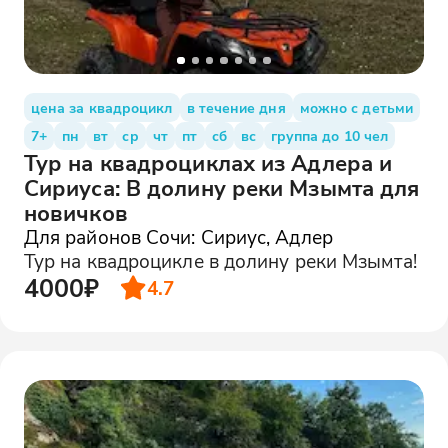
цена за квадроцикл
в течение дня
можно с детьми
7+
пн
вт
ср
чт
пт
сб
вс
группа до 10 чел
Тур на квадроциклах из Адлера и
Сириуса: В долину реки Мзымта для
новичков
Для районов Сочи: Сириус, Адлер
Тур на квадроцикле в долину реки Мзымта!
4000₽
4.7