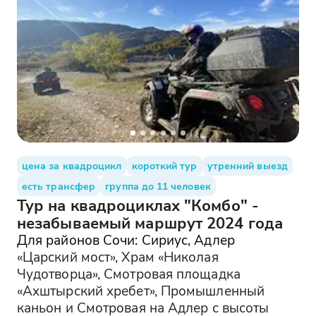
цена за квадроцикл
короткий тур
утренний выезд
есть трансфер
группа до 11 человек
Тур на квадроциклах "Комбо" -
незабываемый маршрут 2024 года
Для районов Сочи: Сириус, Адлер
«Царский мост», Храм «Николая
Чудотворца», Смотровая площадка
«Ахштырский хребет», Промышленный
каньон и Смотровая на Адлер с высоты