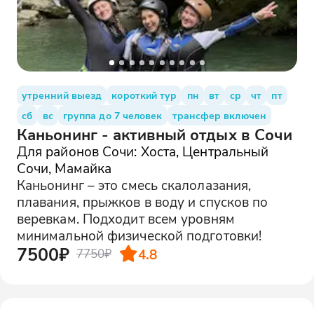
утренний выезд
короткий тур
пн
вт
ср
чт
пт
сб
вс
группа до 7 человек
трансфер включен
Каньонинг - активный отдых в Сочи
Для районов Сочи: Хоста, Центральный
Сочи, Мамайка
Каньонинг – это смесь скалолазания,
плавания, прыжков в воду и спусков по
веревкам. Подходит всем уровням
минимальной физической подготовки!
7500₽
4.8
7750₽