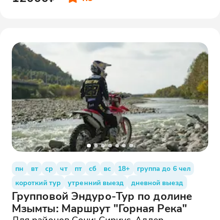
пн
вт
ср
чт
пт
сб
вс
18+
группа до 6 чел
короткий тур
утренний выезд
дневной выезд
Групповой Эндуро-Тур по долине
Мзымты: Маршрут "Горная Река"
Для районов Сочи: Сириус, Адлер