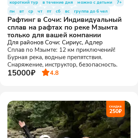
короткий тур
в течение дня
можно с детьми
7+
пн
вт
ср
чт
пт
сб
вс
группа до 6 чел
Рафтинг в Сочи: Индивидуальный
сплав на рафтах по реке Мзымта
только для вашей компании
Для районов Сочи: Сириус, Адлер
Сплав по Мзымте: 12 км приключений!
Бурная река, водные препятствия.
Снаряжение, инструктор, безопасность.
15000₽
4.8
скидка
250
₽