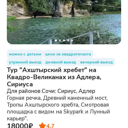
можно с детьми
цена за квадрогиганта
утренний выезд
дневной выезд
вечерний выезд
Тур "Ахштырский хребет" на
Квадро-Великанах из Адлера,
Сириуса
Для районов Сочи: Сириус, Адлер
Горная речка, Древний каменный мост,
Тропы Ахштырского хребта, Смотровая
площадка с видом на Skypark и Лунный
карьер".
18000₽
4.7