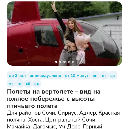
до 3 чел
индивидуально
от 10 минут
пн
вт
ср
чт
пт
сб
вс
Полеты на вертолете – вид на
южное побережье с высоты
птичьего полета
Для районов Сочи: Сириус, Адлер, Красная
поляна, Хоста, Центральный Сочи,
Мамайка, Дагомыс, Уч-Дере, Горный