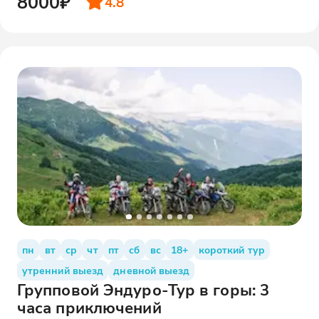
8000₽
4.8
пн
вт
ср
чт
пт
сб
вс
18+
короткий тур
утренний выезд
дневной выезд
Групповой Эндуро-Тур в горы: 3
часа приключений