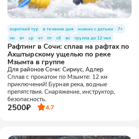
короткий тур
в течение дня
можно с детьми
7+
пн
вт
ср
чт
пт
сб
вс
группа до 12 чел
Рафтинг в Сочи: сплав на рафтах по
Ахштырскому ущелью по реке
Мзымта в группе
Для районов Сочи: Сириус, Адлер
Сплав с прокатом по Мзымте: 12 км
приключений! Бурная река, водные
препятствия. Снаряжение, инструктор,
безопасность.
2500₽
4.7