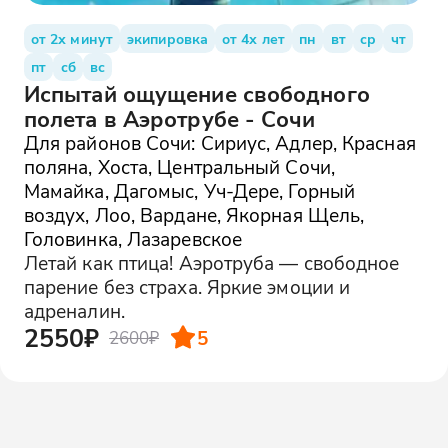
от 2х минут
экипировка
от 4х лет
пн
вт
ср
чт
пт
сб
вс
Испытай ощущение свободного
полета в Аэротрубе - Сочи
Для районов Сочи: Сириус, Адлер, Красная
поляна, Хоста, Центральный Сочи,
Мамайка, Дагомыс, Уч-Дере, Горный
воздух, Лоо, Вардане, Якорная Щель,
Головинка, Лазаревское
Летай как птица! Аэротруба — свободное
парение без страха. Яркие эмоции и
адреналин.
2550₽
5
2600₽