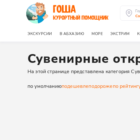
Го
Со
ЭКСКУРСИИ
В АБХАЗИЮ
МОРЕ
ЭКСТРИМ
К
Сувенирные откр
На этой странице представлена категория Сув
по умолчанию
подешевле
подороже
по рейтинг