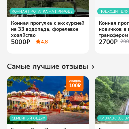
КОННАЯ ПРОГУЛКА НА ПРИРОДЕ
ПОДХОДИТ ДЛЯ
Конная прогулка с экскурсией
Конная прог
на 33 водопада, форелевое
новичков в 
хозяйство
трансфером
5000₽
2700₽
4.8
290
Самые лучшие отзывы
скидка
100
₽
СЕМЕЙНЫЙ ОТДЫХ
КАВКАЗСКОЕ З