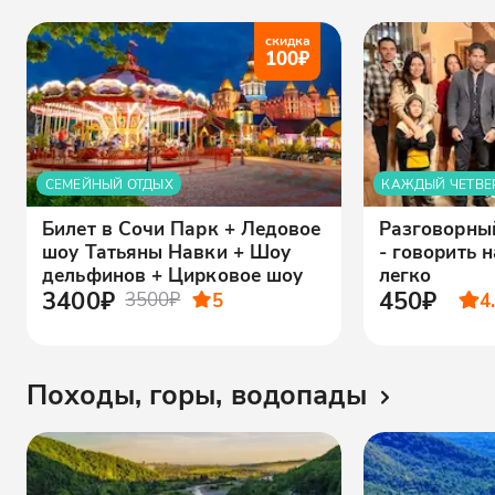
скидка
100
₽
СЕМЕЙНЫЙ ОТДЫХ
КАЖДЫЙ ЧЕТВЕ
Билет в Сочи Парк + Ледовое
Разговорны
шоу Татьяны Навки + Шоу
- говорить 
дельфинов + Цирковое шоу
легко
3400₽
450₽
3500₽
5
4
Походы, горы, водопады