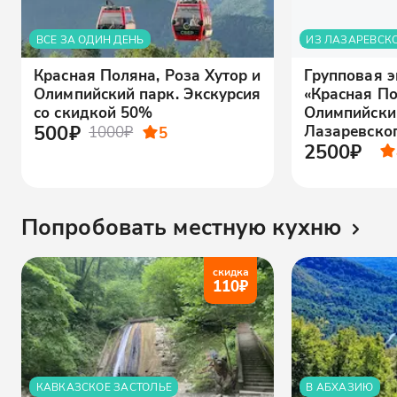
ВСЕ ЗА ОДИН ДЕНЬ
ИЗ ЛАЗАРЕВСК
Красная Поляна, Роза Хутор и
Групповая э
Олимпийский парк. Экскурсия
«Красная По
со скидкой 50%
Олимпийский
500₽
Лазаревско
1000₽
5
2500₽
Попробовать местную кухню
скидка
110
₽
КАВКАЗСКОЕ ЗАСТОЛЬЕ
В АБХАЗИЮ