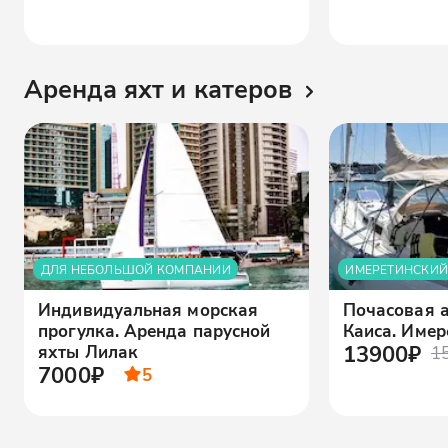
Аренда яхт и катеров
ДЛЯ НЕБОЛЬШОЙ КОМПАНИИ
ИМЕРЕТИНСКИЙ
Индивидуальная морская
Почасовая 
прогулка. Аренда парусной
Каиса. Имер
13900₽
яхты Лилак
1
7000₽
5