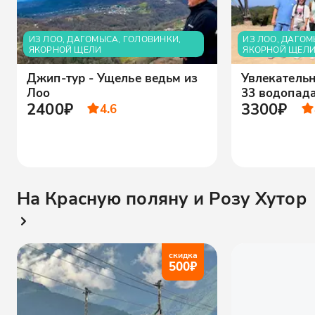
ИЗ ЛОО, ДАГОМЫСА, ГОЛОВИНКИ,
ИЗ ЛОО, ДАГОМ
ЯКОРНОЙ ЩЕЛИ
ЯКОРНОЙ ЩЕЛ
Джип-тур - Ущелье ведьм из
Увлекатель
Лоо
33 водопада
2400₽
3300₽
4.6
На Красную поляну и Розу Хутор
скидка
500
₽