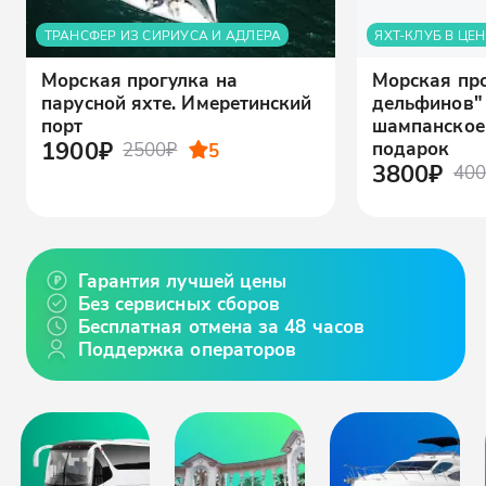
ТРАНСФЕР ИЗ СИРИУСА И АДЛЕРА
ЯХТ-КЛУБ В ЦЕ
Морская прогулка на
Морская про
парусной яхте. Имеретинский
дельфинов" 
порт
шампанское
1900₽
подарок
2500₽
5
3800₽
400
Гарантия лучшей цены
Без сервисных сборов
Бесплатная отмена за 48 часов
Поддержка операторов