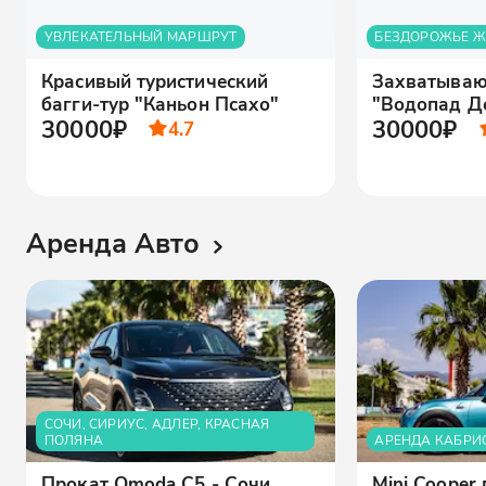
УВЛЕКАТЕЛЬНЫЙ МАРШРУТ
БЕЗДОРОЖЬЕ Ж
Красивый туристический
Захватываю
багги-тур "Каньон Псахо"
"Водопад Д
30000₽
30000₽
4.7
Аренда Авто
СОЧИ, СИРИУС, АДЛЕР, КРАСНАЯ
ПОЛЯНА
АРЕНДА КАБРИ
Прокат Omoda C5 - Сочи,
Mini Cooper