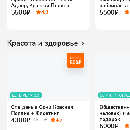
Адлер, Красная Поляна
кабриолета 
5500₽
5500₽
4.9
Красота и здоровье
скидка
500
₽
ДЕНЬ РЕЛАКСА
30 МИНУТ ОТ А
Спа день в Сочи Красная
Общественна
Поляна + Флоатинг
человек) и 
4300₽
подарок
4800₽
4.7
5000₽