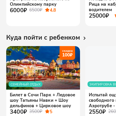
Олимпийскому парку
Рица на каб
6000₽
водителем
6500₽
4.8
25000₽
Куда пойти с ребенком
скидка
100
₽
СЕМЕЙНЫЙ ОТДЫХ
ЭКИПИРОВКА В
Билет в Сочи Парк + Ледовое
Испытай ощ
шоу Татьяны Навки + Шоу
свободного 
дельфинов + Цирковое шоу
Аэротрубе -
3400₽
2550₽
3500₽
5
260