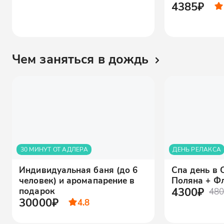
4385₽
Чем заняться в дождь
30 МИНУТ ОТ АДЛЕРА
ДЕНЬ РЕЛАКСА
Индивидуальная баня (до 6
Спа день в 
человек) и аромапарение в
Поляна + Ф
4300₽
подарок
480
30000₽
4.8