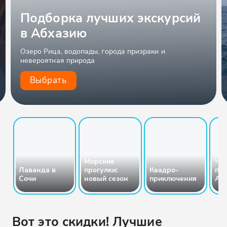
Подборка лучших экскурсий
в Абхазию
Озеро Рица, водопады, города призраки и
невероятная природа
Выбрать
Морские
Чт
Лаванда в
прогулки:
Квадро-
пос
Сочи
новый сезон
приключения
Абх
Вот это скидки! Лучшие