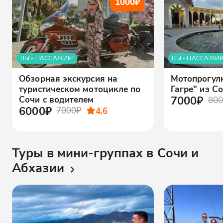
1000
₽
ВЫ - ПАССАЖИР!
ВЫ - ПАССАЖИР
Обзорная экскурсия на
Мотопрогулк
туристическом мотоцикле по
Гагре" из С
7000₽
Сочи с водителем
800
6000₽
7000₽
4.6
Туры в мини-группах в Сочи и
Абхазии