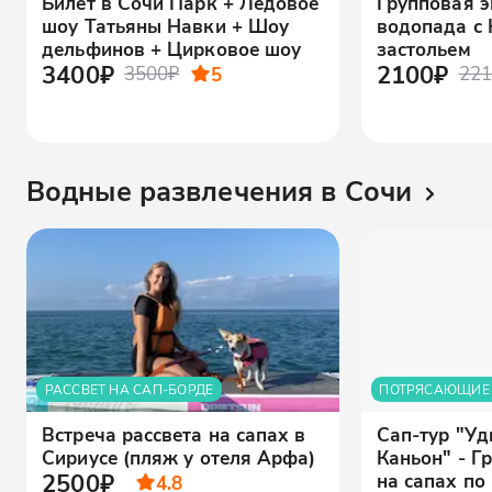
Билет в Сочи Парк + Ледовое
Групповая э
шоу Татьяны Навки + Шоу
водопада с
дельфинов + Цирковое шоу
застольем
3400₽
2100₽
3500₽
5
221
Водные развлечения в Сочи
РАССВЕТ НА САП-БОРДЕ
ПОТРЯСАЮЩИЕ
Встреча рассвета на сапах в
Сап-тур "У
Сириусе (пляж у отеля Арфа)
Каньон" - Г
2500₽
на сапах по
4.8