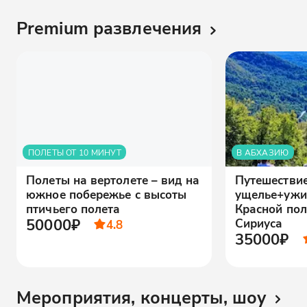
Premium развлечения
ПОЛЕТЫ ОТ 10 МИНУТ
В АБХАЗИЮ
Полеты на вертолете – вид на
Путешестви
южное побережье с высоты
ущелье+ужи
птичьего полета
Красной пол
50000₽
Сириуса
4.8
35000₽
Мероприятия, концерты, шоу