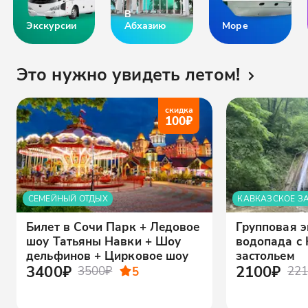
В
Экскурсии
Абхазию
Море
Это нужно увидеть летом!
скидка
100
₽
СЕМЕЙНЫЙ ОТДЫХ
КАВКАЗСКОЕ З
Билет в Сочи Парк + Ледовое
Групповая э
шоу Татьяны Навки + Шоу
водопада с
дельфинов + Цирковое шоу
застольем
3400₽
2100₽
3500₽
5
221