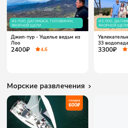
ИЗ ЛОО, ДАГОМЫСА, ГОЛОВИНКИ,
ИЗ ЛОО, ДАГОМ
ЯКОРНОЙ ЩЕЛИ
ЯКОРНОЙ ЩЕЛ
Джип-тур - Ущелье ведьм из
Увлекатель
Лоо
33 водопада
2400₽
3300₽
4.6
Морские развлечения
скидка
600
₽