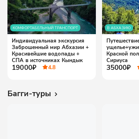
КОМФОРТАБЕЛЬНЫЙ ТРАНСПОРТ
В АБХАЗИЮ
Индивидуальная экскурсия
Путешестви
Заброшенный мир Абхазии +
ущелье+ужи
Красивейшие водопады +
Красной пол
СПА в источниках Кындык
Сириуса
19000₽
35000₽
4.8
Багги-туры