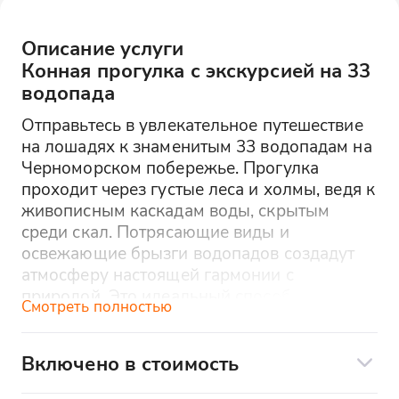
Описание услуги
Конная прогулка с экскурсией на 33
водопада
Отправьтесь в увлекательное путешествие
на лошадях к знаменитым 33 водопадам на
Черноморском побережье. Прогулка
проходит через густые леса и холмы, ведя к
живописным каскадам воды, скрытым
среди скал. Потрясающие виды и
освежающие брызги водопадов создадут
атмосферу настоящей гармонии с
природой. Это идеальный способ
Смотреть полностью
насладиться уникальной природной
красотой региона, ощутив свободу
верховой езды. Прогулка подходит для всех
Включено в стоимость
уровней подготовки.
Прогулка на лошади по местности