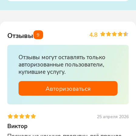
Вы можете добраться до локации на
общественном транспорте
Воспользоваться
трансфером
4.8
Отзывы
9
Или заказать такси
Отзывы могут оставлять только
авторизованные пользователи,
купившие услугу.
Авторизоваться
25 апреля 2026
Виктор
Поехали на конную прогулку, всё прошло 