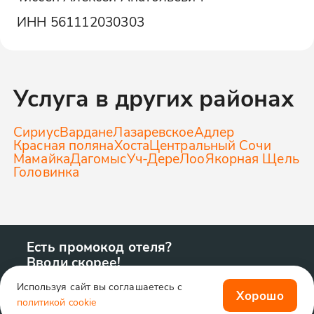
ИНН
561112030303
Услуга в других районах
Сириус
Вардане
Лазаревское
Адлер
Красная поляна
Хоста
Центральный Сочи
Мамайка
Дагомыс
Уч-Дере
Лоо
Якорная Щель
Головинка
Есть промокод отеля?
Вводи скорее!
Используя сайт вы соглашаетесь с
Хорошо
политикой cookie