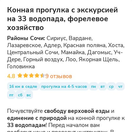
Конная прогулка с экскурсией
на 33 водопада, форелевое
хозяйство
Районы
Сочи
:
Сириус, Вардане,
Лазаревское, Адлер, Красная поляна, Хоста,
Центральный Сочи, Мамайка, Дагомыс, Уч-
Дере, Горный воздух, Лоо, Якорная Щель,
Головинка
4.8
9
отзывов
16 км в седле
прогулка на 4-5 часов
пн
вт
ср
чт
пт
сб
вс
Почувствуйте
свободу верховой езды
и
единение с природой
на конной прогулке к
33 водопадам
! Перед началом вам
подберут коня и проведут инструктаж. В