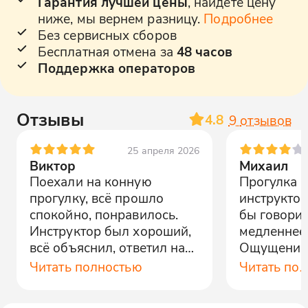
Гарантия лучшей цены
, найдете цену
ниже, мы вернем разницу.
Подробнее
Без сервисных сборов
Бесплатная отмена за
48 часов
Поддержка операторов
Отзывы
4.8
9
отзывов
25 апреля 2026
Виктор
Михаил
Поехали на конную
Прогулка п
прогулку, всё прошло
инструкто
спокойно, понравилось.
бы говорит
Инструктор был хороший,
медленнее
всё объяснил, ответил на
Ощущение, 
вопросы.
успели рас
Читать полностью
Читать по