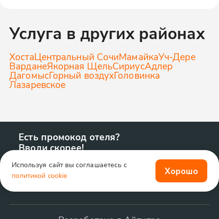
Услуга в других районах
Хоста
Центральный Сочи
Мамайка
Уч-Дере
Вардане
Якорная Щель
Сириус
Адлер
Дагомыс
Горный воздух
Головинка
Лазаревское
Есть промокод отеля?
Вводи скорее!
Используя сайт вы соглашаетесь с
Хорошо
политикой cookie