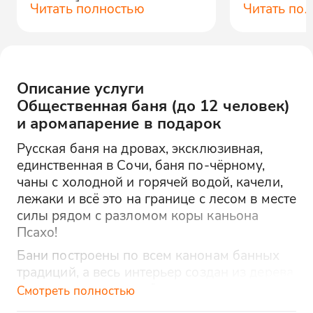
расслабляет.
раз.
Читать полностью
Читать по
Описание услуги
Общественная баня (до 12 человек)
и аромапарение в подарок
Русская баня на дровах, эксклюзивная,
единственная в Сочи, баня по-чёрному,
чаны с холодной и горячей водой, качели,
лежаки и всё это на границе с лесом в месте
силы рядом с разломом коры каньона
Псахо!
Бани построены по всем канонам банных
традиций, а весь интерьер создан из дерева
мастерами вручную. Отдых здесь - это не
Смотреть полностью
просто история про погреться и сделать