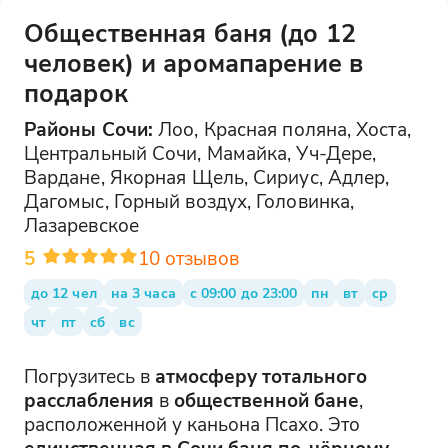
Общественная баня (до 12
человек) и аромапарение в
подарок
Районы
Сочи
:
Лоо, Красная поляна, Хоста,
Центральный Сочи, Мамайка, Уч-Дере,
Вардане, Якорная Щель, Сириус, Адлер,
Дагомыс, Горный воздух, Головинка,
Лазаревское
5
10
отзывов
до 12 чел
на 3 часа
с 09:00 до 23:00
пн
вт
ср
чт
пт
сб
вс
Погрузитесь в
атмосферу тотального
расслабления
в
общественной бане
,
расположенной у каньона Псахо. Это
единственная в Сочи баня по-чёрному
,