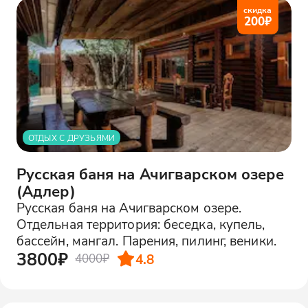
скидка
200
₽
ОТДЫХ С ДРУЗЬЯМИ
Русская баня на Ачигварском озере
(Адлер)
Русская баня на Ачигварском озере.
Отдельная территория: беседка, купель,
бассейн, мангал. Парения, пилинг, веники.
3800₽
4.8
4000₽