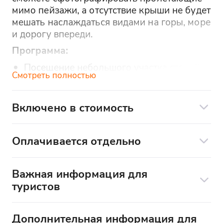
мимо пейзажи, а отсутствие крыши не будет
мешать наслаждаться видами на горы, море
и дорогу впереди.
Программа:
Посещение небольшого участка старой
Смотреть полностью
"Царской" дороги, проходящей по краю
ущелья Ах-цу.
Включено в стоимость
Гора Ахун. Смотровая башня курорта.
Заброшенный ресторан.
Чистый и заправленный автомобиль
Серпантины Хосты и Кудепсты
Оплачивается отдельно
Опытный водитель
Дача Квитко
Дополнительные услуги по желанию:
Подготовленный маршрут
Важная информация для
Посещение башни - 200₽/чел
Остановки для фотографий
туристов
Смотровое колесо - 300₽/чел
Бустер для детей - предупредите о
Дача Квитко - 200₽/чел
Отправление и расписание:
Дополнительная информация для
необходимости заранее