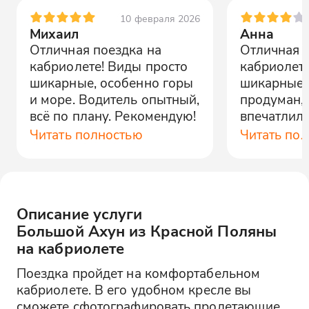
10 февраля 2026
Михаил
Анна
Отличная поездка на
Отличная 
кабриолете! Виды просто
кабриолете
шикарные, особенно горы
шикарные.
и море. Водитель опытный,
продуман,
всё по плану. Рекомендую!
впечатлил
всем, кто 
Читать полностью
Читать по
красоту го
Описание услуги
Большой Ахун из Красной Поляны
на кабриолете
Поездка пройдет на комфортабельном
кабриолете. В его удобном кресле вы
сможете сфотографировать пролетающие