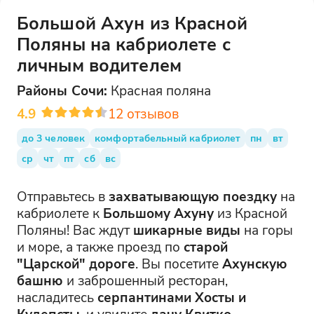
Большой Ахун из Красной
Поляны на кабриолете с
личным водителем
Районы
Сочи
:
Красная поляна
4.9
12
отзывов
до 3 человек
комфортабельный кабриолет
пн
вт
ср
чт
пт
сб
вс
Отправьтесь в
захватывающую поездку
на
кабриолете к
Большому Ахуну
из Красной
Поляны! Вас ждут
шикарные виды
на горы
и море, а также проезд по
старой
"Царской" дороге
. Вы посетите
Ахунскую
башню
и заброшенный ресторан,
насладитесь
серпантинами Хосты и
Кудепсты
, и увидите
дачу Квитко
.