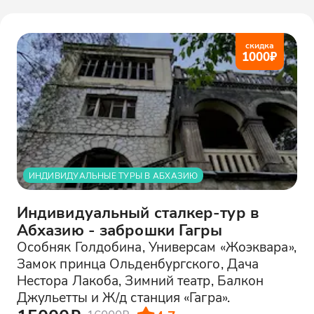
скидка
1000
₽
ИНДИВИДУАЛЬНЫЕ ТУРЫ В АБХАЗИЮ
Индивидуальный сталкер-тур в
Абхазию - заброшки Гагры
Особняк Голдобина, Универсам «Жоэквара»,
Замок принца Ольденбургского, Дача
Нестора Лакоба, Зимний театр, Балкон
Джульетты и Ж/д станция «Гагра».