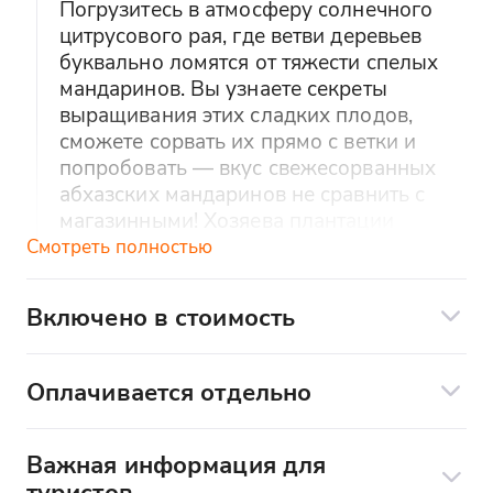
Погрузитесь в атмосферу солнечного
цитрусового рая, где ветви деревьев
буквально ломятся от тяжести спелых
мандаринов. Вы узнаете секреты
выращивания этих сладких плодов,
сможете сорвать их прямо с ветки и
попробовать — вкус свежесорванных
абхазских мандаринов не сравнить с
магазинными! Хозяева плантации
расскажут, какие сорта особенно
Смотреть полностью
ценятся и чем они отличаются. Здесь же
можно купить домашние заготовки —
Включено в стоимость
варенье, цукаты или свежие фрукты с
Комфортный, современный, чистый
собой.
транспорт - японский минивен
Оплачивается отдельно
Новоафонский монастырь и
Экскурсионное сопровождение
Оплачивается отдельно по желанию
окрестности
(наличными):
Важная информация для
Вы посетите главную духовную
Для детей есть бустер - по
туристов
жемчужину Абхазии — величественный
предварительному запросу