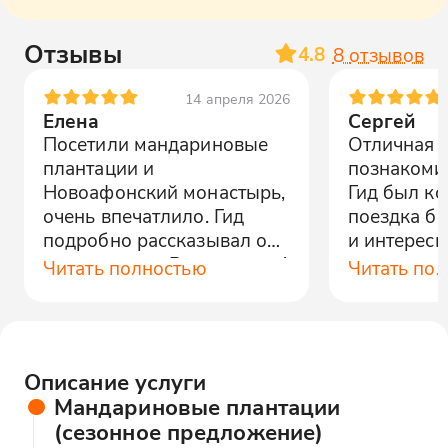
Отзывы
4.8
8
отзывов
14 апреля 2026
Елена
Сергей
Посетили мандариновые
Отличная 
плантации и
познакомит
Новоафонский монастырь,
Гид был ко
очень впечатлило. Гид
поездка б
подробно рассказывал об
и интерес
истории мест. Рекомендую!
всем.
Читать полностью
Читать по
Описание услуги
Мандариновые плантации
(сезонное предложение)