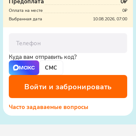
Предоплата
0₽
шекспировской трагедии. С балкона
Оплата на месте
0₽
открывается панорама старой Гагры,
моря и гор — идеальное место для
Выбранная дата
10.08.2026, 07:00
фото. Вы услышите трогательную
местную легенду о влюблённых,
Телефон
связанную с этим местом, и сможете
загадать желание, коснувшись
старинной кладки.
Куда вам отправить код?
СМС
Ж/д станция «Гагра»
Одна из красивейших станций Кавказа
Войти и забронировать
встретит вас ажурными коваными
элементами и царским залом ожидания.
Здесь останавливались Николай II,
Часто задаваемые вопросы
Сталин и другие исторические фигуры.
Вы увидите уникальные часы, которые
шли даже во время войны, и узнаете,
как станция стала свидетелем ключевых