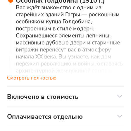
Особняк Голдобина (1910 г.)
Вас ждёт знакомство с одним из
старейших зданий Гагры — роскошным
особняком купца Голдобина,
построенным в стиле модерн.
Сохранившиеся элементы лепнины,
массивные дубовые двери и старинные
витражи перенесут вас в атмосферу
начала XX века. Вы узнаете, как дом
пережил революцию и войны, оставаясь
архитектурной жемчужиной города.
Особый интерес представляет история
Смотреть полностью
самого Голдобина — успешного
предпринимателя, вложившего немало
Включено в стоимость
средств в развитие курорта.
Комфортный, современный, чистый
транспорт - японский минивен
Универсам «Жоэквара» (1970 г.)
Оплачивается отдельно
Этот монументальный советский
Экскурсионное сопровождение
Дополнительные услуги по желанию:
торговый комплекс — настоящий