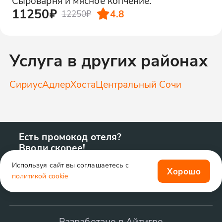
Сыроварня и мясное копчение.
11250₽
4.8
12250₽
Услуга в других районах
Сириус
Адлер
Хоста
Центральный Сочи
Есть промокод отеля?
Вводи скорее!
Используя сайт вы соглашаетесь с
Хорошо
политикой cookie
Разработано в Айтигро