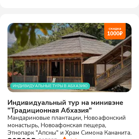
скидка
1000
₽
ИНДИВИДУАЛЬНЫЕ ТУРЫ В АБХАЗИЮ
Индивидуальный тур на минивэне
"Традиционная Абхазия"
Мандариновые плантации, Новоафонский
монастырь, Новоафонская пещера,
Этнопарк "Апсны" и Храм Симона Кананита.