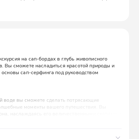
скурсия на сап-бордах в глубь живописного
в. Вы сможете насладиться красотой природы и
я основы сап-серфинга под руководством
ой воде вы сможете сделать потрясающие
олшебные моменты вашего путешествия. Вы
ьона, наслаждаясь его величественными скалами и