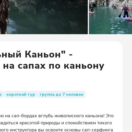
ьный Каньон" -
на сапах по каньону
с
короткий тур
группа до 7 человек
 на сап-бордах вглубь живописного каньона! Это
адиться красотой природы и спокойствием тихого
ого инструктора вы освоите основы сап-серфинга