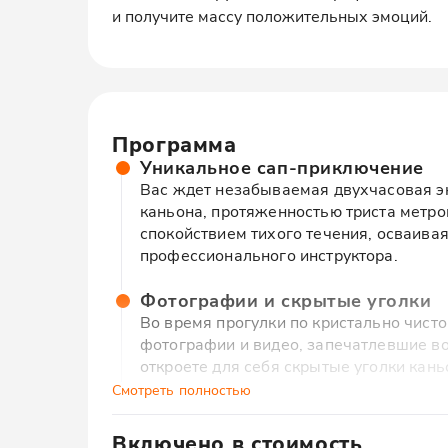
и получите массу положительных эмоций.
Программа
Уникальное сап-приключение
Вас ждет незабываемая двухчасовая эк
каньона, протяженностью триста метро
спокойствием тихого течения, осваива
профессионального инструктора.
Фотографии и скрытые уголки
Во время прогулки по кристально чист
фотографии и видео, запечатлевшие в
откроете для себя скрытые уголки кан
зелеными пейзажами.
Смотреть полностью
Завершение с угощениями
Включено в стоимость