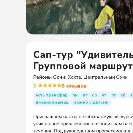
Сап-тур "Удивител
Групповой маршрут 
Районы
Сочи
:
Хоста, Центральный Сочи
5
8
отзывов
есть трансфер
пн
вт
ср
чт
пт
сб
в
дневной выезд
можно с детьми
Приглашаем вас на незабываемую экскурсию
уникальное приключение позволит вам насл
течения. Под руководством профессиональн