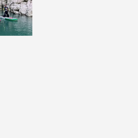
Тип
:
Мини-группа
Размер группы
:
до 7 человек
Длительность
:
4 часа
от 4385₽
Предоплата от
1316₽
. Остаток
оплачивается на месте.
Проверить даты