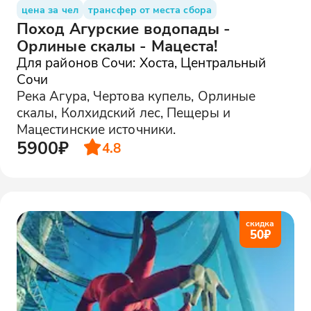
цена за чел
трансфер от места сбора
Поход Агурские водопады -
Орлиные скалы - Мацеста!
Для районов Сочи: Хоста, Центральный
Сочи
Река Агура, Чертова купель, Орлиные
скалы, Колхидский лес, Пещеры и
Мацестинские источники.
5900₽
4.8
скидка
50
₽