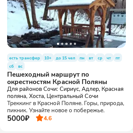
есть трансфер
10+
до 15 чел
пн
вт
ср
чт
пт
сб
вс
Пешеходный маршрут по
окрестностям Красной Поляны
Для районов Сочи: Сириус, Адлер, Красная
поляна, Хоста, Центральный Сочи
Треккинг в Красной Поляне. Горы, природа,
пикник. Узнайте новое о побережье.
5000₽
4.6