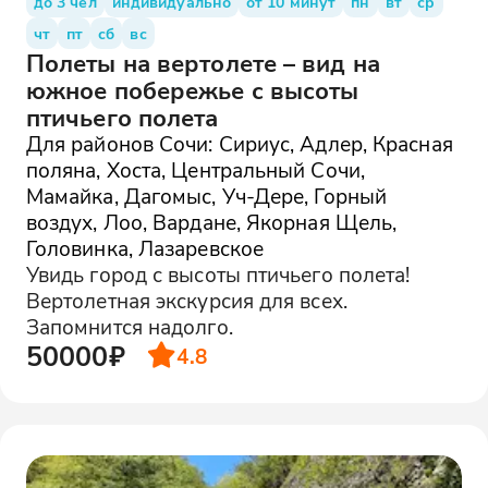
до 3 чел
индивидуально
от 10 минут
пн
вт
ср
чт
пт
сб
вс
Полеты на вертолете – вид на
южное побережье с высоты
птичьего полета
Для районов Сочи: Сириус, Адлер, Красная
поляна, Хоста, Центральный Сочи,
Мамайка, Дагомыс, Уч-Дере, Горный
воздух, Лоо, Вардане, Якорная Щель,
Головинка, Лазаревское
Увидь город с высоты птичьего полета!
Вертолетная экскурсия для всех.
Запомнится надолго.
50000₽
4.8