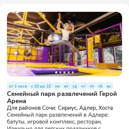
от 1 часа
с 10 до 22
пн
вт
ср
чт
пт
сб
вс
Семейный парк развлечений Герой
Арена
Для районов Сочи: Сириус, Адлер, Хоста
Семейный парк развлечений в Адлере:
батуты, игровой комплекс, ресторан.
Идеально для детских праздников с