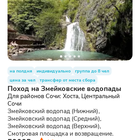
на полдня
индивидуально
группа до 8 чел
цена за чел
трансфер от места сбора
Поход на Змейковские водопады
Для районов Сочи: Хоста, Центральный
Сочи
Змейковский водопад (Нижний),
Змейковский водопад (Средний),
Змейковский водопад (Верхний),
Смотровая площадка и возвращение.