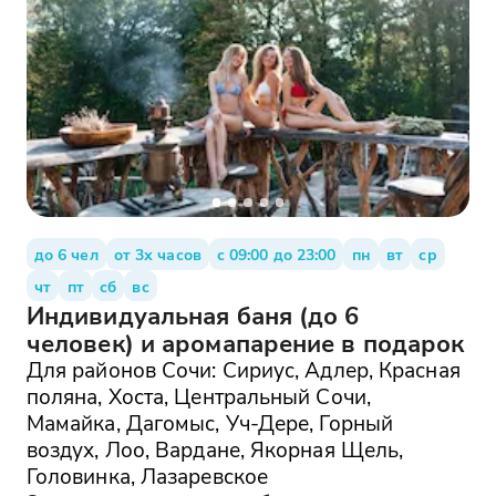
до 6 чел
от 3х часов
с 09:00 до 23:00
пн
вт
ср
чт
пт
сб
вс
Индивидуальная баня (до 6
человек) и аромапарение в подарок
Для районов Сочи: Сириус, Адлер, Красная
поляна, Хоста, Центральный Сочи,
Мамайка, Дагомыс, Уч-Дере, Горный
воздух, Лоо, Вардане, Якорная Щель,
Головинка, Лазаревское