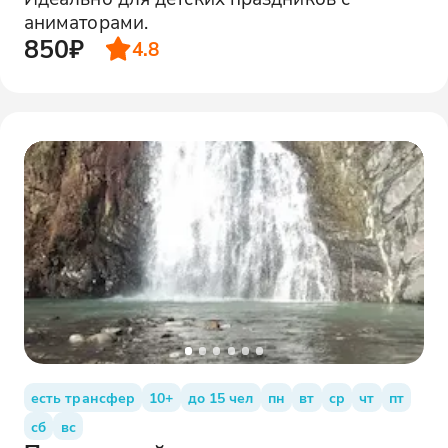
аниматорами.
850₽
4.8
есть трансфер
10+
до 15 чел
пн
вт
ср
чт
пт
сб
вс