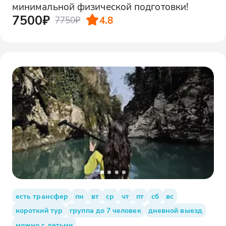
минимальной физической подготовки!
7500₽
4.8
7750₽
есть трансфер
пн
вт
ср
чт
пт
сб
вс
короткий тур
группа до 7 человек
дневной выезд
можно с детьми