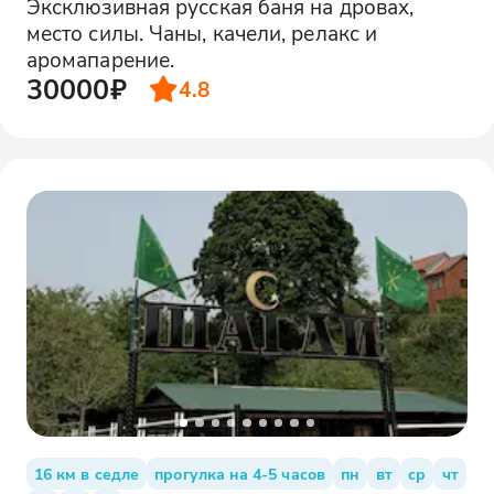
Эксклюзивная русская баня на дровах,
место силы. Чаны, качели, релакс и
аромапарение.
30000₽
4.8
16 км в седле
прогулка на 4-5 часов
пн
вт
ср
чт