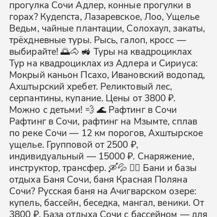
прогулка Сочи Адлер, конные прогулки в
горах? Кудепста, Лазаревское, Лоо, Ущелье
Ведьм, чайные плантации, Солохаул, закаты,
трёхдневные туры. Рысь, галоп, кросс —
выбирайте! 🌅🐴 🚜 Туры на квадроциклах
Тур на квадроциклах из Адлера и Сириуса:
Мокрый каньон Псахо, Ивановский водопад,
Ахштырский хребет. Реликтовый лес,
серпантины, купание. Цены от 3800 ₽.
Можно с детьми! 💨 🌊 Рафтинг в Сочи
Рафтинг в Сочи, рафтинг на Мзымте, сплав
по реке Сочи — 12 км порогов, Ахштырское
ущелье. Групповой от 2500 ₽,
индивидуальный — 15000 ₽. Снаряжение,
инструктор, трансфер. 🛶💦 🧖‍♂️ Бани и базы
отдыха Баня Сочи, баня Красная Поляна
Сочи? Русская баня на Ачигварском озере:
купель, бассейн, беседка, мангал, веники. От
3800 ₽. База отдыха Сочи с бассейном — для