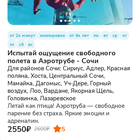
от 2х минут
экипировка
от 4х лет
пн
вт
ср
чт
пт
сб
вс
Испытай ощущение свободного
полета в Аэротрубе - Сочи
Для районов Сочи: Сириус, Адлер, Красная
поляна, Хоста, Центральный Сочи,
Мамайка, Дагомыс, Уч-Дере, Горный
воздух, Лоо, Вардане, Якорная Щель,
Головинка, Лазаревское
Летай как птица! Аэротруба — свободное
парение без страха. Яркие эмоции и
адреналин.
2550₽
5
2600₽