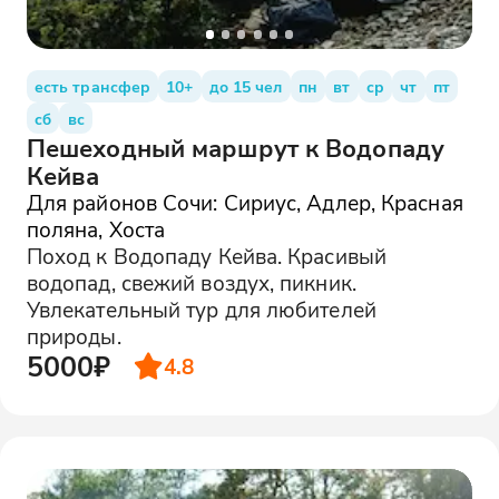
есть трансфер
10+
до 15 чел
пн
вт
ср
чт
пт
сб
вс
Пешеходный маршрут к Водопаду
Кейва
Для районов Сочи: Сириус, Адлер, Красная
поляна, Хоста
Поход к Водопаду Кейва. Красивый
водопад, свежий воздух, пикник.
Увлекательный тур для любителей
природы.
5000₽
4.8