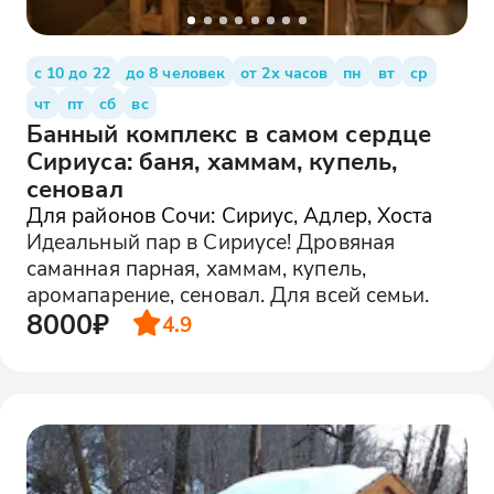
с 10 до 22
до 8 человек
от 2х часов
пн
вт
ср
чт
пт
сб
вс
Банный комплекс в самом сердце
Сириуса: баня, хаммам, купель,
сеновал
Для районов Сочи: Сириус, Адлер, Хоста
Идеальный пар в Сириусе! Дровяная
саманная парная, хаммам, купель,
аромапарение, сеновал. Для всей семьи.
8000₽
4.9