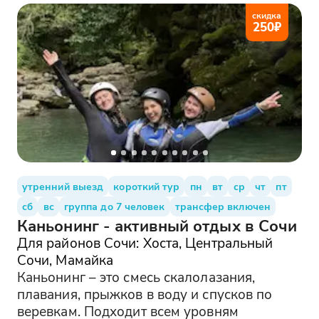
скидка
250
₽
утренний выезд
короткий тур
пн
вт
ср
чт
пт
сб
вс
группа до 7 человек
трансфер включен
Каньонинг - активный отдых в Сочи
Для районов Сочи: Хоста, Центральный
Сочи, Мамайка
Каньонинг – это смесь скалолазания,
плавания, прыжков в воду и спусков по
веревкам. Подходит всем уровням